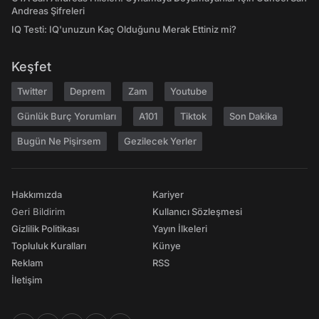
Andreas Şifreleri
IQ Testi: IQ'unuzun Kaç Olduğunu Merak Ettiniz mi?
Keşfet
Twitter
Deprem
Zam
Youtube
Günlük Burç Yorumları
A101
Tiktok
Son Dakika
Bugün Ne Pişirsem
Gezilecek Yerler
Hakkımızda
Kariyer
Geri Bildirim
Kullanıcı Sözleşmesi
Gizlilik Politikası
Yayın İlkeleri
Topluluk Kuralları
Künye
Reklam
RSS
İletişim