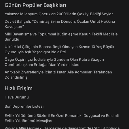
Günün Popüler Başlıkları
Yalnızca Milenyum Çocukları 2000'lilerin Çok İyi Bildiği Şeyler
Devlet Bahçeli: “Demirtaş Evine Dönsün, Öcalan Umut Hakkına
Kavuşsun”
Milli Dayanışma ve Toplumsal Bütünleşme Kanun Teklifi Meclis’e
Sunuldu
Ülkü Hilal Çiftçi'nin Babası, Reşit Olmayan Kızının 10 Yaş Büyük
Oyuncuyla Aşk Yaşadığını İddia Etti
Özge Özpirinçci İddialarıyla Gündem Olan Kübra Süzgün
Cumhurbaşkanı Erdoğan'dan Yardım İstedi
Anıtkabir Ziyaretleriyle İçimizi Isıtan Aile Komşuları Tarafından
Dolandırılmış
Hızlı Erişim
Hava Durumu
Son Depremler Listesi
Evlilik Yıl Dönümü Sözleri! En Özel Romantik, Duygusal ve Resimli
Evlilik Yıl dönümü Mesajları
Rüyada Altın Görmek: Gerçekler de Saadetiniz de Çil Çil Altınlarda