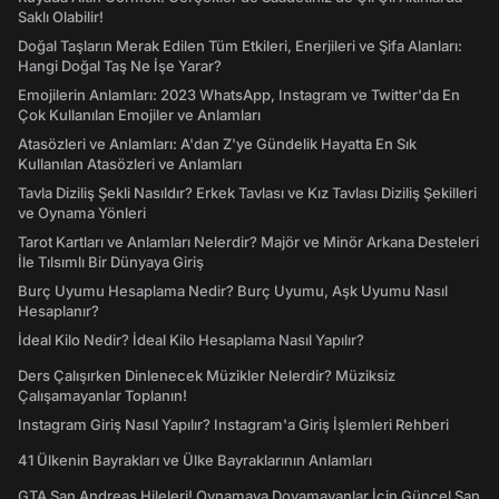
Saklı Olabilir!
Doğal Taşların Merak Edilen Tüm Etkileri, Enerjileri ve Şifa Alanları:
Hangi Doğal Taş Ne İşe Yarar?
Emojilerin Anlamları: 2023 WhatsApp, Instagram ve Twitter'da En
Çok Kullanılan Emojiler ve Anlamları
Atasözleri ve Anlamları: A'dan Z'ye Gündelik Hayatta En Sık
Kullanılan Atasözleri ve Anlamları
Tavla Diziliş Şekli Nasıldır? Erkek Tavlası ve Kız Tavlası Diziliş Şekilleri
ve Oynama Yönleri
Tarot Kartları ve Anlamları Nelerdir? Majör ve Minör Arkana Desteleri
İle Tılsımlı Bir Dünyaya Giriş
Burç Uyumu Hesaplama Nedir? Burç Uyumu, Aşk Uyumu Nasıl
Hesaplanır?
İdeal Kilo Nedir? İdeal Kilo Hesaplama Nasıl Yapılır?
Ders Çalışırken Dinlenecek Müzikler Nelerdir? Müziksiz
Çalışamayanlar Toplanın!
Instagram Giriş Nasıl Yapılır? Instagram'a Giriş İşlemleri Rehberi
41 Ülkenin Bayrakları ve Ülke Bayraklarının Anlamları
GTA San Andreas Hileleri! Oynamaya Doyamayanlar İçin Güncel San