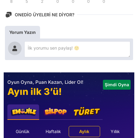
8
5
2
0
0
0
0
ONEDİO ÜYELERİ NE DİYOR?
Yorum Yazın
Oyun Oyna, Puan Kazan, Lider Ol!
Şimdi Oyna
Ayın ilk 3’ü!
Günlük
Haftalık
Aylık
Yıllık