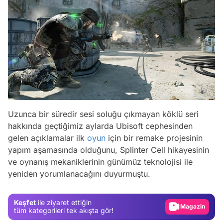
Uzunca bir süredir sesi soluğu çıkmayan köklü seri
hakkında geçtiğimiz aylarda Ubisoft cephesinden
gelen açıklamalar ilk
oyun
için bir remake projesinin
Video
yapım aşamasında olduğunu, Splinter Cell hikayesinin
Test
ve oynanış mekaniklerinin günümüz teknolojisi ile
yeniden yorumlanacağını duyurmuştu.
Gündem
Magazin
Keşfet
ile ziyaret ettiğin
Video
tüm kategorileri tek akışta gör!
Test