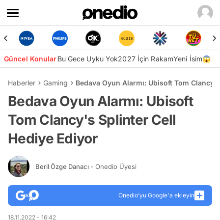
Güncel Konular
Bu Gece Uyku Yok
2027 İçin Rakam
Yeni İsim😱
Haberler
Gaming
Bedava Oyun Alarmı: Ubisoft Tom Clancy's 
Bedava Oyun Alarmı: Ubisoft
Tom Clancy's Splinter Cell
Hediye Ediyor
Beril Özge Danacı
- Onedio Üyesi
Onedio’yu Google'a ekleyin
18.11.2022 - 16:42