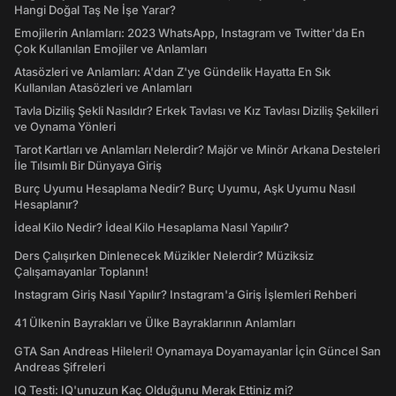
Hangi Doğal Taş Ne İşe Yarar?
Emojilerin Anlamları: 2023 WhatsApp, Instagram ve Twitter'da En
Çok Kullanılan Emojiler ve Anlamları
Atasözleri ve Anlamları: A'dan Z'ye Gündelik Hayatta En Sık
Kullanılan Atasözleri ve Anlamları
Tavla Diziliş Şekli Nasıldır? Erkek Tavlası ve Kız Tavlası Diziliş Şekilleri
ve Oynama Yönleri
Tarot Kartları ve Anlamları Nelerdir? Majör ve Minör Arkana Desteleri
İle Tılsımlı Bir Dünyaya Giriş
Burç Uyumu Hesaplama Nedir? Burç Uyumu, Aşk Uyumu Nasıl
Hesaplanır?
İdeal Kilo Nedir? İdeal Kilo Hesaplama Nasıl Yapılır?
Ders Çalışırken Dinlenecek Müzikler Nelerdir? Müziksiz
Çalışamayanlar Toplanın!
Instagram Giriş Nasıl Yapılır? Instagram'a Giriş İşlemleri Rehberi
41 Ülkenin Bayrakları ve Ülke Bayraklarının Anlamları
GTA San Andreas Hileleri! Oynamaya Doyamayanlar İçin Güncel San
Andreas Şifreleri
IQ Testi: IQ'unuzun Kaç Olduğunu Merak Ettiniz mi?