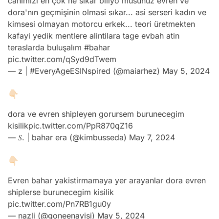
canımızı en çok ne sıkar biliyo musunuz evren ve
dora'nın geçmişinin olmasi sıkar... asi serseri kadın ve
kimsesi olmayan motorcu erkek... teori üretmekten
kafayi yedik mentlere alintilara tage evbah atin
teraslarda buluşalım
#bahar
pic.twitter.com/qSyd9dTwem
— z | #EveryAgeESINspired (@maiarhez)
May 5, 2024
👇🏻
dora ve evren shipleyen gorursem burunecegim
kisilik
pic.twitter.com/PpR870qZ16
— 𝑆. | bahar era (@kimbusseda)
May 7, 2024
👇🏻
Evren bahar yakistirmamaya yer arayanlar dora evren
shiplerse burunecegim kisilik
pic.twitter.com/Pn7RB1gu0y
— nazli (@goneenayisi)
May 5, 2024