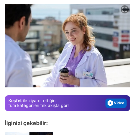
Video
Test
Gündem
Magazin
Video
Keşfet
ile ziyaret ettiğin
Test
tüm kategorileri tek akışta gör!
İlginizi çekebilir: