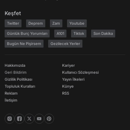
Keşfet
Twitter
Deprem
Zam
Youtube
Günlük Burç Yorumları
A101
Tiktok
Son Dakika
Bugün Ne Pişirsem
Gezilecek Yerler
Hakkımızda
Kariyer
Geri Bildirim
Kullanıcı Sözleşmesi
Gizlilik Politikası
Yayın İlkeleri
Topluluk Kuralları
Künye
Reklam
RSS
İletişim