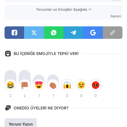
Yorumlar ve Emojiler Aşağıda
Reklam
BU İÇERİĞE EMOJİYLE TEPKİ VER!
2
2
1
1
0
0
0
ONEDİO ÜYELERİ NE DİYOR?
Yorum Yazın