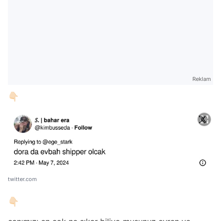
Reklam
👇🏻
twitter.com
👇🏻