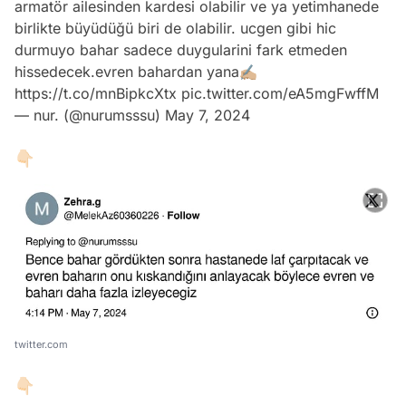
armatör ailesinden kardesi olabilir ve ya yetimhanede
birlikte büyüdüğü biri de olabilir. ucgen gibi hic
durmuyo bahar sadece duygularini fark etmeden
hissedecek.evren bahardan yana✍🏼
https://t.co/mnBipkcXtx
pic.twitter.com/eA5mgFwffM
— nur. (@nurumsssu)
May 7, 2024
👇🏻
twitter.com
👇🏻