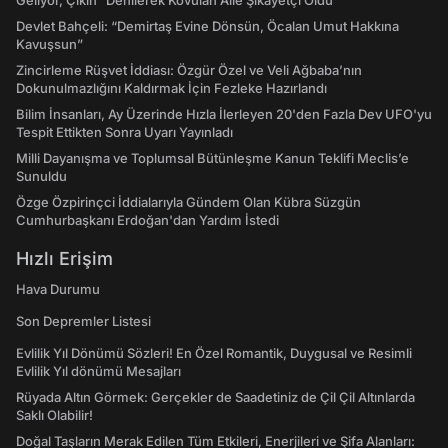
Geliyor, Çıkın” Denilerek Kovulan Aile Şikayetçi Oldu
Devlet Bahçeli: “Demirtaş Evine Dönsün, Öcalan Umut Hakkına
Kavuşsun”
Zincirleme Rüşvet İddiası: Özgür Özel ve Veli Ağbaba’nın
Dokunulmazlığını Kaldırmak İçin Fezleke Hazırlandı
Bilim İnsanları, Ay Üzerinde Hızla İlerleyen 20'den Fazla Dev UFO'yu
Tespit Ettikten Sonra Uyarı Yayınladı
Milli Dayanışma ve Toplumsal Bütünleşme Kanun Teklifi Meclis’e
Sunuldu
Özge Özpirinçci İddialarıyla Gündem Olan Kübra Süzgün
Cumhurbaşkanı Erdoğan'dan Yardım İstedi
Hızlı Erişim
Hava Durumu
Son Depremler Listesi
Evlilik Yıl Dönümü Sözleri! En Özel Romantik, Duygusal ve Resimli
Evlilik Yıl dönümü Mesajları
Rüyada Altın Görmek: Gerçekler de Saadetiniz de Çil Çil Altınlarda
Saklı Olabilir!
Doğal Taşların Merak Edilen Tüm Etkileri, Enerjileri ve Şifa Alanları: