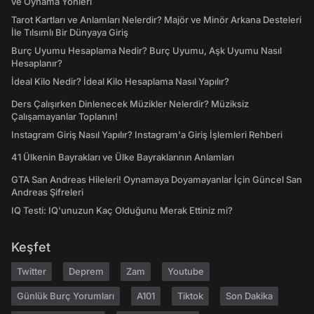
ve Oynama Yönleri
Tarot Kartları ve Anlamları Nelerdir? Majör ve Minör Arkana Desteleri
İle Tılsımlı Bir Dünyaya Giriş
Burç Uyumu Hesaplama Nedir? Burç Uyumu, Aşk Uyumu Nasıl
Hesaplanır?
İdeal Kilo Nedir? İdeal Kilo Hesaplama Nasıl Yapılır?
Ders Çalışırken Dinlenecek Müzikler Nelerdir? Müziksiz
Çalışamayanlar Toplanın!
Instagram Giriş Nasıl Yapılır? Instagram'a Giriş İşlemleri Rehberi
41 Ülkenin Bayrakları ve Ülke Bayraklarının Anlamları
GTA San Andreas Hileleri! Oynamaya Doyamayanlar İçin Güncel San
Andreas Şifreleri
IQ Testi: IQ'unuzun Kaç Olduğunu Merak Ettiniz mi?
Keşfet
Twitter
Deprem
Zam
Youtube
Günlük Burç Yorumları
A101
Tiktok
Son Dakika