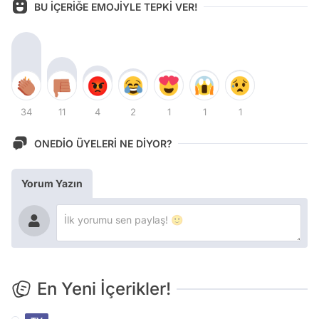
BU İÇERİĞE EMOJİYLE TEPKİ VER!
34
11
4
2
1
1
1
ONEDİO ÜYELERİ NE DİYOR?
Yorum Yazın
En Yeni İçerikler!