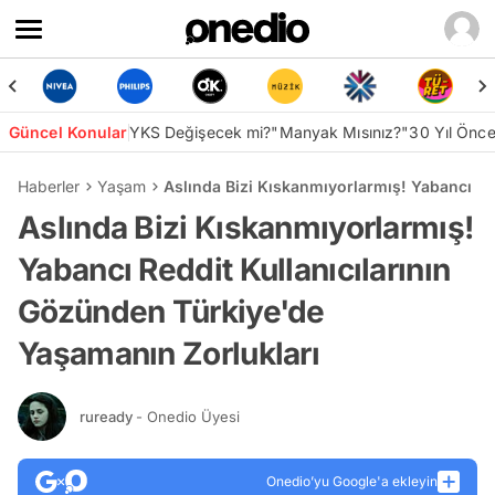
Güncel Konular
YKS Değişecek mi?
"Manyak Mısınız?"
30 Yıl Önc
Haberler
Yaşam
Aslında Bizi Kıskanmıyorlarmış! Yabancı Re
Aslında Bizi Kıskanmıyorlarmış!
Yabancı Reddit Kullanıcılarının
Gözünden Türkiye'de
Yaşamanın Zorlukları
ruready
- Onedio Üyesi
Onedio’yu Google'a ekleyin