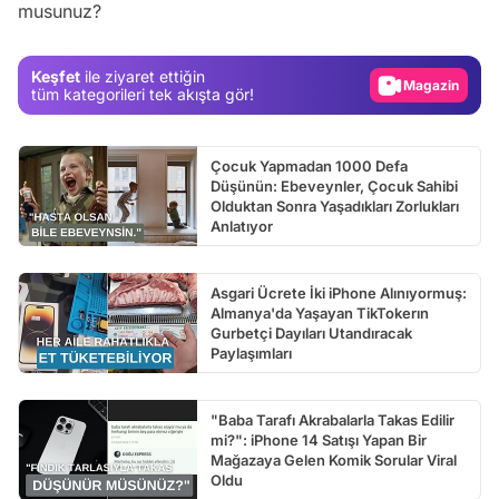
musunuz?
Test
Gündem
Keşfet
ile ziyaret ettiğin
Magazin
tüm kategorileri tek akışta gör!
Video
Test
Çocuk Yapmadan 1000 Defa
Düşünün: Ebeveynler, Çocuk Sahibi
Olduktan Sonra Yaşadıkları Zorlukları
Anlatıyor
Asgari Ücrete İki iPhone Alınıyormuş:
Almanya'da Yaşayan TikTokerın
Gurbetçi Dayıları Utandıracak
Paylaşımları
"Baba Tarafı Akrabalarla Takas Edilir
mi?": iPhone 14 Satışı Yapan Bir
Mağazaya Gelen Komik Sorular Viral
Oldu