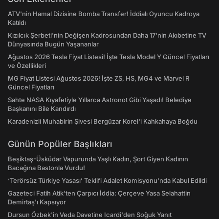
ATV'nin Hamal Dizisine Bomba Transfer! İddialı Oyuncu Kadroya
Katıldı
Kızılcık Şerbeti'nin Değişen Kadrosundan Daha 17'nin Akıbetine TV
Dünyasında Bugün Yaşananlar
Ağustos 2026 Tesla Fiyat Listesi! İşte Tesla Model Y Güncel Fiyatları
ve Özellikleri
MG Fiyat Listesi Ağustos 2026! İşte ZS, HS, MG4 ve Marvel R
Güncel Fiyatları
Sahte NASA Kıyafetiyle Yıllarca Astronot Gibi Yaşadı! Belediye
Başkanını Bile Kandırdı
Karadenizli Muhabirin Şivesi Bergüzar Korel'i Kahkahaya Boğdu
Günün Popüler Başlıkları
Beşiktaş-Üsküdar Vapurunda Yaşlı Kadın, Şort Giyen Kadının
Bacağına Bastonla Vurdu!
‘Terörsüz Türkiye Yasası’ Teklifi Adalet Komisyonu'nda Kabul Edildi
Gazeteci Fatih Atik'ten Çarpıcı İddia: Çerçeve Yasa Selahattin
Demirtaş'ı Kapsıyor
Dursun Özbek'in Veda Davetine Icardi'den Soğuk Yanıt