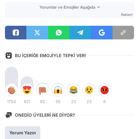
Yorumlar ve Emojiler Aşağıda
Reklam
BU İÇERİĞE EMOJİYLE TEPKİ VER!
1754
621
82
55
23
23
6
ONEDİO ÜYELERİ NE DİYOR?
Yorum Yazın