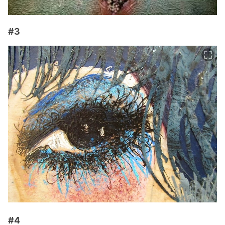
#3
#4