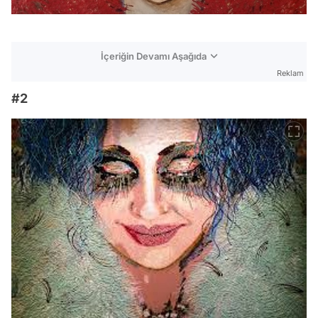
İçeriğin Devamı Aşağıda
Reklam
#2