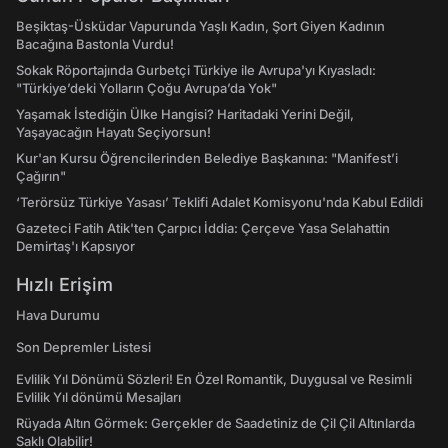
Beşiktaş-Üsküdar Vapurunda Yaşlı Kadın, Şort Giyen Kadının
Bacağına Bastonla Vurdu!
Sokak Röportajında Gurbetçi Türkiye ile Avrupa'yı Kıyasladı:
"Türkiye’deki Yolların Çoğu Avrupa’da Yok"
Yaşamak İstediğin Ülke Hangisi? Haritadaki Yerini Değil,
Yaşayacağın Hayatı Seçiyorsun!
Kur'an Kursu Öğrencilerinden Belediye Başkanına: "Manifest’i
Çağırın"
‘Terörsüz Türkiye Yasası’ Teklifi Adalet Komisyonu'nda Kabul Edildi
Gazeteci Fatih Atik'ten Çarpıcı İddia: Çerçeve Yasa Selahattin
Demirtaş'ı Kapsıyor
Hızlı Erişim
Hava Durumu
Son Depremler Listesi
Evlilik Yıl Dönümü Sözleri! En Özel Romantik, Duygusal ve Resimli
Evlilik Yıl dönümü Mesajları
Rüyada Altın Görmek: Gerçekler de Saadetiniz de Çil Çil Altınlarda
Saklı Olabilir!