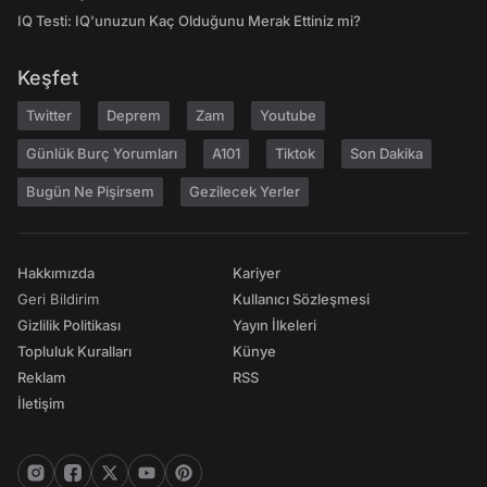
IQ Testi: IQ'unuzun Kaç Olduğunu Merak Ettiniz mi?
Keşfet
Twitter
Deprem
Zam
Youtube
Günlük Burç Yorumları
A101
Tiktok
Son Dakika
Bugün Ne Pişirsem
Gezilecek Yerler
Hakkımızda
Kariyer
Geri Bildirim
Kullanıcı Sözleşmesi
Gizlilik Politikası
Yayın İlkeleri
Topluluk Kuralları
Künye
Reklam
RSS
İletişim