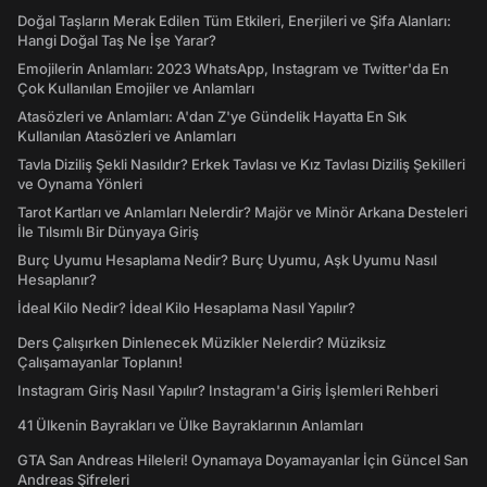
Doğal Taşların Merak Edilen Tüm Etkileri, Enerjileri ve Şifa Alanları:
Hangi Doğal Taş Ne İşe Yarar?
Emojilerin Anlamları: 2023 WhatsApp, Instagram ve Twitter'da En
Çok Kullanılan Emojiler ve Anlamları
Atasözleri ve Anlamları: A'dan Z'ye Gündelik Hayatta En Sık
Kullanılan Atasözleri ve Anlamları
Tavla Diziliş Şekli Nasıldır? Erkek Tavlası ve Kız Tavlası Diziliş Şekilleri
ve Oynama Yönleri
Tarot Kartları ve Anlamları Nelerdir? Majör ve Minör Arkana Desteleri
İle Tılsımlı Bir Dünyaya Giriş
Burç Uyumu Hesaplama Nedir? Burç Uyumu, Aşk Uyumu Nasıl
Hesaplanır?
İdeal Kilo Nedir? İdeal Kilo Hesaplama Nasıl Yapılır?
Ders Çalışırken Dinlenecek Müzikler Nelerdir? Müziksiz
Çalışamayanlar Toplanın!
Instagram Giriş Nasıl Yapılır? Instagram'a Giriş İşlemleri Rehberi
41 Ülkenin Bayrakları ve Ülke Bayraklarının Anlamları
GTA San Andreas Hileleri! Oynamaya Doyamayanlar İçin Güncel San
Andreas Şifreleri