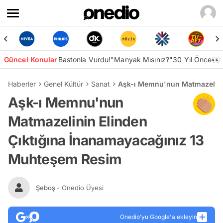
Güncel Konular
Bastonla Vurdu!
"Manyak Mısınız?"
30 Yıl Önce👀
Haberler
Genel Kültür
Sanat
Aşk-ı Memnu'nun Matmazelini
Aşk-ı Memnu'nun
Matmazelinin Elinden
Çıktığına İnanamayacağınız 13
Muhteşem Resim
Şeboş
- Onedio Üyesi
Onedio’yu Google'a ekleyin