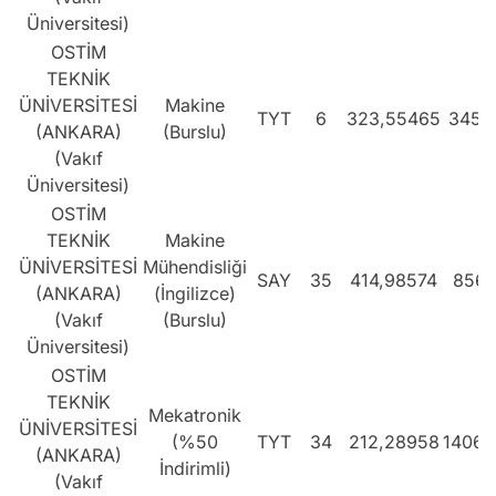
Üniversitesi)
OSTİM
TEKNİK
ÜNİVERSİTESİ
Makine
TYT
6
323,55465
3455
(ANKARA)
(Burslu)
(Vakıf
Üniversitesi)
OSTİM
TEKNİK
Makine
ÜNİVERSİTESİ
Mühendisliği
SAY
35
414,98574
856
(ANKARA)
(İngilizce)
(Vakıf
(Burslu)
Üniversitesi)
OSTİM
TEKNİK
Mekatronik
ÜNİVERSİTESİ
(%50
TYT
34
212,28958
14060
(ANKARA)
İndirimli)
(Vakıf