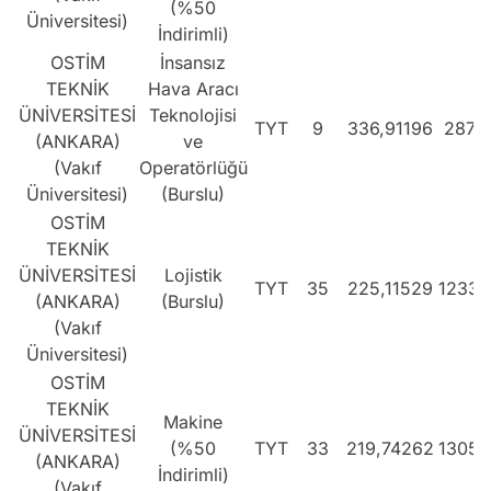
(%50
Üniversitesi)
İndirimli)
OSTİM
İnsansız
TEKNİK
Hava Aracı
ÜNİVERSİTESİ
Teknolojisi
TYT
9
336,91196
2870
(ANKARA)
ve
(Vakıf
Operatörlüğü
Üniversitesi)
(Burslu)
OSTİM
TEKNİK
ÜNİVERSİTESİ
Lojistik
TYT
35
225,11529
12338
(ANKARA)
(Burslu)
(Vakıf
Üniversitesi)
OSTİM
TEKNİK
Makine
ÜNİVERSİTESİ
(%50
TYT
33
219,74262
13059
(ANKARA)
İndirimli)
(Vakıf