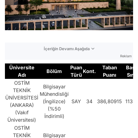
İçeriğin Devamı Aşağıda
Reklam
Üniversite
Puan
Taban
Başa
Bölüm
Kont.
Adı
Türü
Puanı
Sıras
OSTİM
Bilgisayar
TEKNİK
Mühendisliği
ÜNİVERSİTESİ
(İngilizce)
SAY
34
386,80915
1133
(ANKARA)
(%50
(Vakıf
İndirimli)
Üniversitesi)
OSTİM
TEKNİK
Bilgisayar