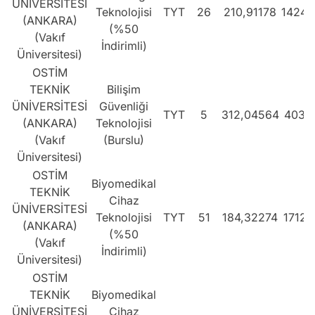
ÜNİVERSİTESİ
Teknolojisi
TYT
26
210,91178
14245
(ANKARA)
(%50
(Vakıf
İndirimli)
Üniversitesi)
OSTİM
TEKNİK
Bilişim
ÜNİVERSİTESİ
Güvenliği
TYT
5
312,04564
4032
(ANKARA)
Teknolojisi
(Vakıf
(Burslu)
Üniversitesi)
OSTİM
Biyomedikal
TEKNİK
Cihaz
ÜNİVERSİTESİ
Teknolojisi
TYT
51
184,32274
17127
(ANKARA)
(%50
(Vakıf
İndirimli)
Üniversitesi)
OSTİM
TEKNİK
Biyomedikal
ÜNİVERSİTESİ
Cihaz