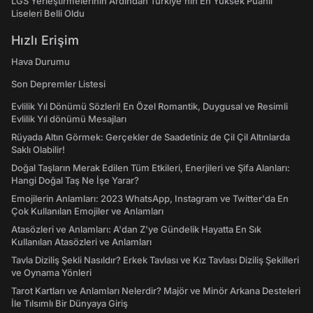
LGS Yerleştirmelerinin Ardından Türkiye'nin En Yüksek Puanlı
Liseleri Belli Oldu
Hızlı Erişim
Hava Durumu
Son Depremler Listesi
Evlilik Yıl Dönümü Sözleri! En Özel Romantik, Duygusal ve Resimli
Evlilik Yıl dönümü Mesajları
Rüyada Altın Görmek: Gerçekler de Saadetiniz de Çil Çil Altınlarda
Saklı Olabilir!
Doğal Taşların Merak Edilen Tüm Etkileri, Enerjileri ve Şifa Alanları:
Hangi Doğal Taş Ne İşe Yarar?
Emojilerin Anlamları: 2023 WhatsApp, Instagram ve Twitter'da En
Çok Kullanılan Emojiler ve Anlamları
Atasözleri ve Anlamları: A'dan Z'ye Gündelik Hayatta En Sık
Kullanılan Atasözleri ve Anlamları
Tavla Diziliş Şekli Nasıldır? Erkek Tavlası ve Kız Tavlası Diziliş Şekilleri
ve Oynama Yönleri
Tarot Kartları ve Anlamları Nelerdir? Majör ve Minör Arkana Desteleri
İle Tılsımlı Bir Dünyaya Giriş