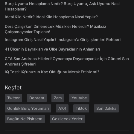
Burç Uyumu Hesaplama Nedir? Burç Uyumu, Aşk Uyumu Nasıl
Hesaplanır?
İdeal Kilo Nedir? İdeal Kilo Hesaplama Nasıl Yapılır?
Ders Çalışırken Dinlenecek Müzikler Nelerdir? Müziksiz
Çalışamayanlar Toplanın!
Instagram Giriş Nasıl Yapılır? Instagram'a Giriş İşlemleri Rehberi
41 Ülkenin Bayrakları ve Ülke Bayraklarının Anlamları
GTA San Andreas Hileleri! Oynamaya Doyamayanlar İçin Güncel San
Andreas Şifreleri
IQ Testi: IQ'unuzun Kaç Olduğunu Merak Ettiniz mi?
Keşfet
Twitter
Deprem
Zam
Youtube
Günlük Burç Yorumları
A101
Tiktok
Son Dakika
Bugün Ne Pişirsem
Gezilecek Yerler