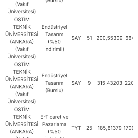
(Burslu)
(Vakıf
Üniversitesi)
OSTİM
TEKNİK
Endüstriyel
ÜNİVERSİTESİ
Tasarım
SAY
51
200,55309
6849
(ANKARA)
(%50
(Vakıf
İndirimli)
Üniversitesi)
OSTİM
TEKNİK
Endüstriyel
ÜNİVERSİTESİ
Tasarım
SAY
9
315,43203
2201
(ANKARA)
(Burslu)
(Vakıf
Üniversitesi)
OSTİM
TEKNİK
E-Ticaret ve
ÜNİVERSİTESİ
Pazarlama
TYT
25
185,81379
17093
(ANKARA)
(%50