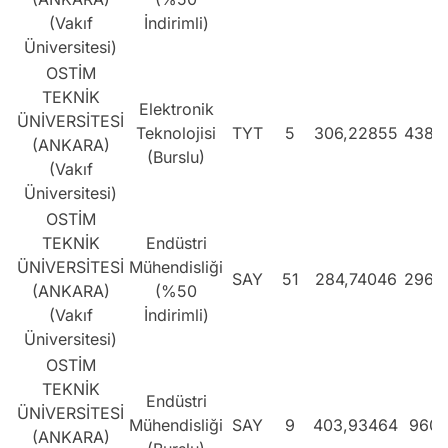
(Vakıf
İndirimli)
Üniversitesi)
OSTİM
TEKNİK
Elektronik
ÜNİVERSİTESİ
Teknolojisi
TYT
5
306,22855
4385
(ANKARA)
(Burslu)
(Vakıf
Üniversitesi)
OSTİM
TEKNİK
Endüstri
ÜNİVERSİTESİ
Mühendisliği
SAY
51
284,74046
2969
(ANKARA)
(%50
(Vakıf
İndirimli)
Üniversitesi)
OSTİM
TEKNİK
Endüstri
ÜNİVERSİTESİ
Mühendisliği
SAY
9
403,93464
960
(ANKARA)