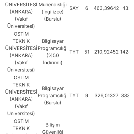
ÜNİVERSİTESİ
Mühendisliği
SAY
6
463,39642
432
(ANKARA)
(İngilizce)
(Vakıf
(Burslu)
Üniversitesi)
OSTİM
TEKNİK
Bilgisayar
ÜNİVERSİTESİ
Programcılığı
TYT
51
210,92452
14243
(ANKARA)
(%50
(Vakıf
İndirimli)
Üniversitesi)
OSTİM
TEKNİK
Bilgisayar
ÜNİVERSİTESİ
Programcılığı
TYT
9
326,01327
3331
(ANKARA)
(Burslu)
(Vakıf
Üniversitesi)
OSTİM
Bilişim
TEKNİK
Güvenliği