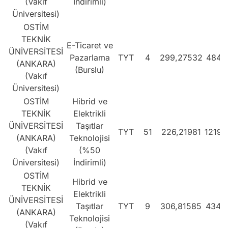
(Vakıf
İndirimli)
Üniversitesi)
OSTİM
TEKNİK
E-Ticaret ve
ÜNİVERSİTESİ
Pazarlama
TYT
4
299,27532
4848
(ANKARA)
(Burslu)
(Vakıf
Üniversitesi)
OSTİM
Hibrid ve
TEKNİK
Elektrikli
ÜNİVERSİTESİ
Taşıtlar
TYT
51
226,21981
12190
(ANKARA)
Teknolojisi
(Vakıf
(%50
Üniversitesi)
İndirimli)
OSTİM
Hibrid ve
TEKNİK
Elektrikli
ÜNİVERSİTESİ
Taşıtlar
TYT
9
306,81585
4346
(ANKARA)
Teknolojisi
(Vakıf