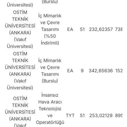
(Burslu)
Üniversitesi)
OSTİM
İç Mimarlık
TEKNİK
ve Çevre
ÜNİVERSİTESİ
Tasarımı
EA
51
232,62357
7384
(ANKARA)
(%50
(Vakıf
İndirimli)
Üniversitesi)
OSTİM
TEKNİK
İç Mimarlık
ÜNİVERSİTESİ
ve Çevre
EA
9
342,65636
1521
(ANKARA)
Tasarımı
(Vakıf
(Burslu)
Üniversitesi)
İnsansız
OSTİM
Hava Aracı
TEKNİK
Teknolojisi
ÜNİVERSİTESİ
ve
TYT
51
253,02129
8958
(ANKARA)
Operatörlüğü
(Vakıf