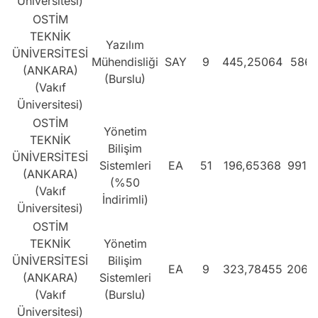
Üniversitesi)
OSTİM
TEKNİK
Yazılım
ÜNİVERSİTESİ
Mühendisliği
SAY
9
445,25064
586
(ANKARA)
(Burslu)
(Vakıf
Üniversitesi)
OSTİM
Yönetim
TEKNİK
Bilişim
ÜNİVERSİTESİ
Sistemleri
EA
51
196,65368
9918
(ANKARA)
(%50
(Vakıf
İndirimli)
Üniversitesi)
OSTİM
TEKNİK
Yönetim
ÜNİVERSİTESİ
Bilişim
EA
9
323,78455
2065
(ANKARA)
Sistemleri
(Vakıf
(Burslu)
Üniversitesi)