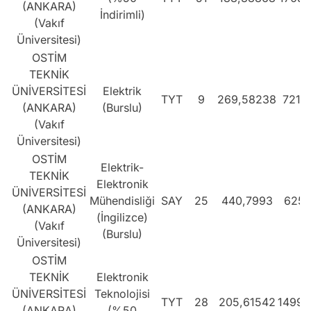
(ANKARA)
İndirimli)
(Vakıf
Üniversitesi)
OSTİM
TEKNİK
ÜNİVERSİTESİ
Elektrik
TYT
9
269,58238
7211
(ANKARA)
(Burslu)
(Vakıf
Üniversitesi)
OSTİM
Elektrik-
TEKNİK
Elektronik
ÜNİVERSİTESİ
Mühendisliği
SAY
25
440,7993
625
(ANKARA)
(İngilizce)
(Vakıf
(Burslu)
Üniversitesi)
OSTİM
TEKNİK
Elektronik
ÜNİVERSİTESİ
Teknolojisi
TYT
28
205,61542
14993
(ANKARA)
(%50