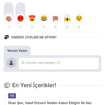
1
1
0
0
0
0
0
ONEDİO ÜYELERİ NE DİYOR?
Yorum Yazın
En Yeni İçerikler!
TV
İlhan Şen, Halef Dizisini Neden Kabul Ettiğini İlk Kez