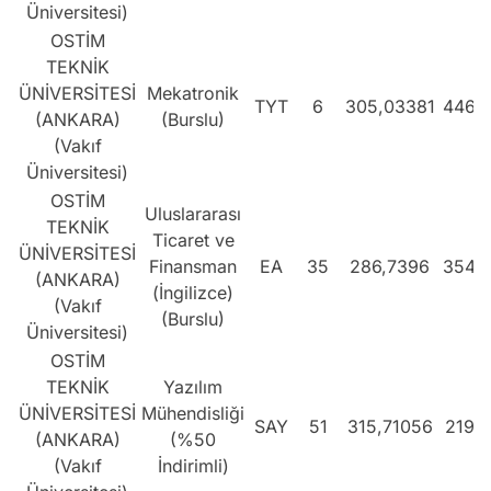
Üniversitesi)
OSTİM
TEKNİK
ÜNİVERSİTESİ
Mekatronik
TYT
6
305,03381
4465
(ANKARA)
(Burslu)
(Vakıf
Üniversitesi)
OSTİM
Uluslararası
TEKNİK
Ticaret ve
ÜNİVERSİTESİ
Finansman
EA
35
286,7396
3542
(ANKARA)
(İngilizce)
(Vakıf
(Burslu)
Üniversitesi)
OSTİM
TEKNİK
Yazılım
ÜNİVERSİTESİ
Mühendisliği
SAY
51
315,71056
2195
(ANKARA)
(%50
(Vakıf
İndirimli)