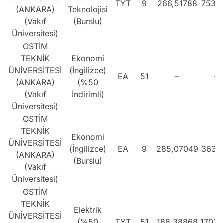
TYT
9
266,51788
7534
(ANKARA)
Teknolojisi
(Vakıf
(Burslu)
Üniversitesi)
OSTİM
TEKNİK
Ekonomi
ÜNİVERSİTESİ
(İngilizce)
EA
51
–
–
(ANKARA)
(%50
(Vakıf
İndirimli)
Üniversitesi)
OSTİM
TEKNİK
Ekonomi
ÜNİVERSİTESİ
(İngilizce)
EA
9
285,07049
3633
(ANKARA)
(Burslu)
(Vakıf
Üniversitesi)
OSTİM
TEKNİK
Elektrik
ÜNİVERSİTESİ
(%50
TYT
51
188,38868
17035