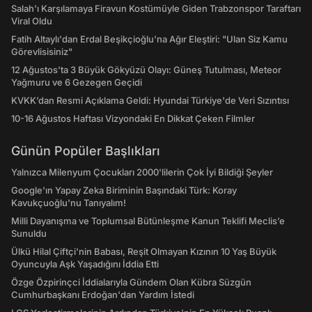
Salah'ı Karşılamaya Firavun Kostümüyle Giden Trabzonspor Taraftarı
Viral Oldu
Fatih Altaylı'dan Erdal Beşikçioğlu'na Ağır Eleştiri: "Ulan Siz Kamu
Görevlisisiniz"
12 Ağustos'ta 3 Büyük Gökyüzü Olayı: Güneş Tutulması, Meteor
Yağmuru ve 6 Gezegen Geçidi
KVKK’dan Resmi Açıklama Geldi: Hyundai Türkiye'de Veri Sızıntısı
10-16 Ağustos Haftası Vizyondaki En Dikkat Çeken Filmler
Günün Popüler Başlıkları
Yalnızca Milenyum Çocukları 2000'lilerin Çok İyi Bildiği Şeyler
Google'ın Yapay Zeka Biriminin Başındaki Türk: Koray
Kavukçuoğlu'nu Tanıyalım!
Milli Dayanışma ve Toplumsal Bütünleşme Kanun Teklifi Meclis’e
Sunuldu
Ülkü Hilal Çiftçi'nin Babası, Reşit Olmayan Kızının 10 Yaş Büyük
Oyuncuyla Aşk Yaşadığını İddia Etti
Özge Özpirinçci İddialarıyla Gündem Olan Kübra Süzgün
Cumhurbaşkanı Erdoğan'dan Yardım İstedi