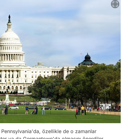
n Pennsylvania'da, özellikle de o zamanlar
aster ya da Germantown'da olmasını önerdiler.