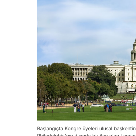
Başlangıçta Kongre üyeleri ulusal başkenti
Philadelphia'nın dışında bir ilçe olan Lanc