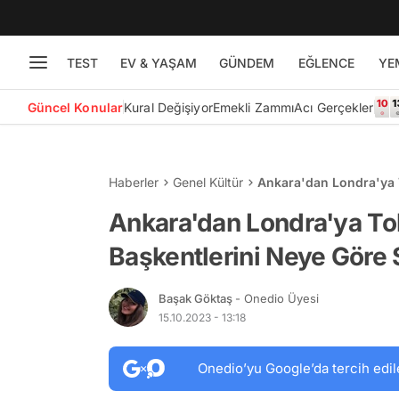
TEST
EV & YAŞAM
GÜNDEM
EĞLENCE
YE
Güncel Konular
Kural Değişiyor
Emekli Zammı
Acı Gerçekler
Haberler
Genel Kültür
Ankara'dan Londra'ya T
Seçer?
Ankara'dan Londra'ya Tok
Başkentlerini Neye Göre
Başak Göktaş
- Onedio Üyesi
15.10.2023 - 13:18
Onedio’yu Google’da tercih edil