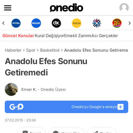
Güncel Konular
Kural Değişiyor
Emekli Zammı
Acı Gerçekler
Haberler
Spor
Basketbol
Anadolu Efes Sonunu Getiremedi
Anadolu Efes Sonunu
Getiremedi
Enver K.
- Onedio Üyesi
Onedio’yu Google'a ekleyin
27.02.2015 - 23:34