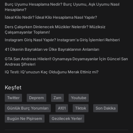
Burç Uyumu Hesaplama Nedir? Burç Uyumu, Aşk Uyumu Nasıl
Hesaplanır?
İdeal Kilo Nedir? İdeal Kilo Hesaplama Nasıl Yapılır?
Ders Çalışırken Dinlenecek Müzikler Nelerdir? Müziksiz
Çalışamayanlar Toplanın!
Instagram Giriş Nasıl Yapılır? Instagram'a Giriş İşlemleri Rehberi
41 Ülkenin Bayrakları ve Ülke Bayraklarının Anlamları
GTA San Andreas Hileleri! Oynamaya Doyamayanlar İçin Güncel San
Andreas Şifreleri
IQ Testi: IQ'unuzun Kaç Olduğunu Merak Ettiniz mi?
Keşfet
Twitter
Deprem
Zam
Youtube
Günlük Burç Yorumları
A101
Tiktok
Son Dakika
Bugün Ne Pişirsem
Gezilecek Yerler