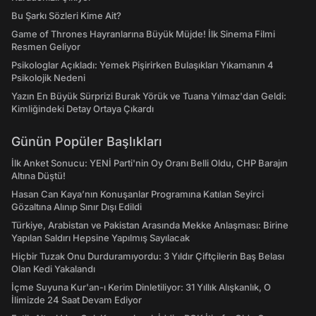
Bu Şarkı Sözleri Kime Ait?
Game of Thrones Hayranlarına Büyük Müjde! İlk Sinema Filmi
Resmen Geliyor
Psikologlar Açıkladı: Yemek Pişirirken Bulaşıkları Yıkamanın 4
Psikolojik Nedeni
Yazın En Büyük Sürprizi Burak Yörük ve Tuana Yılmaz'dan Geldi:
Kimliğindeki Detay Ortaya Çıkardı
Günün Popüler Başlıkları
İlk Anket Sonucu: YENİ Parti'nin Oy Oranı Belli Oldu, CHP Barajın
Altına Düştü!
Hasan Can Kaya’nın Konuşanlar Programına Katılan Seyirci
Gözaltına Alınıp Sınır Dışı Edildi
Türkiye, Arabistan ve Pakistan Arasında Mekke Anlaşması: Birine
Yapılan Saldırı Hepsine Yapılmış Sayılacak
Hiçbir Tuzak Onu Durduramıyordu: 3 Yıldır Çiftçilerin Baş Belası
Olan Kedi Yakalandı
İçme Suyuna Kur'an-ı Kerim Dinletiliyor: 31 Yıllık Alışkanlık, O
İlimizde 24 Saat Devam Ediyor