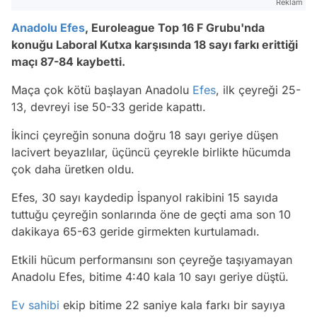
Reklam
Anadolu Efes
, Euroleague Top 16 F Grubu'nda
konuğu Laboral Kutxa karşısında 18 sayı farkı erittiği
maçı 87-84 kaybetti.
Maça çok kötü başlayan Anadolu
Efes
, ilk çeyreği 25-
13, devreyi ise 50-33 geride kapattı.
İkinci çeyreğin sonuna doğru 18 sayı geriye düşen
lacivert beyazlılar, üçüncü çeyrekle birlikte hücumda
çok daha üretken oldu.
Efes, 30 sayı kaydedip İspanyol rakibini 15 sayıda
tuttuğu çeyreğin sonlarında öne de geçti ama son 10
dakikaya 65-63 geride girmekten kurtulamadı.
Etkili hücum performansını son çeyreğe taşıyamayan
Anadolu Efes, bitime 4:40 kala 10 sayı geriye düştü.
Ev sahibi
ekip bitime 22 saniye kala farkı bir sayıya