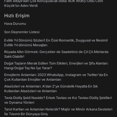
Fatih Altaylı’dan Çok Konuşulacak İddia: ROK İtirafçı Oldu Cem
Küçük’ün Adını Verdi
Hızlı Erişim
Hava Durumu
Son Depremler Listesi
Evlilik Yıl Dönümü Sözleri! En Özel Romantik, Duygusal ve Resimli
Evlilik Yıl dönümü Mesajları
Rüyada Altın Görmek: Gerçekler de Saadetiniz de Çil Çil Altınlarda
Saklı Olabilir!
Doğal Taşların Merak Edilen Tüm Etkileri, Enerjileri ve Şifa Alanları:
Hangi Doğal Taş Ne İşe Yarar?
Emojilerin Anlamları: 2023 WhatsApp, Instagram ve Twitter'da En
Çok Kullanılan Emojiler ve Anlamları
Atasözleri ve Anlamları: A'dan Z'ye Gündelik Hayatta En Sık
Kullanılan Atasözleri ve Anlamları
Tavla Diziliş Şekli Nasıldır? Erkek Tavlası ve Kız Tavlası Diziliş Şekilleri
ve Oynama Yönleri
Tarot Kartları ve Anlamları Nelerdir? Majör ve Minör Arkana Desteleri
İle Tılsımlı Bir Dünyaya Giriş