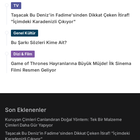
TV
Taşacak Bu Deniz'in Fadime'sinden Dikkat Çeken İtiraf!
"İçimdeki Karadenizli Çıkıyor"
Genel Kültür
Bu Şarkı Sözleri Kime Ait?
Dizi & Film
Game of Thrones Hayranlarına Büyük Müjde! İlk Sinema
Filmi Resmen Geliyor
Son Eklenenler
Kuruyan Çimleri Canlandıran Doğal Yöntem: Tek Bir Malzeme
Çimleri Daha Gür Yapıyor
Taşacak Bu Deniz'in Fadime'sinden Dikkat Çeken İtiraf! "İçimdeki
Karadenizli Çıkıyor"