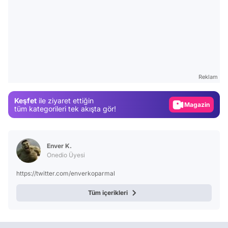
Video
Test
Reklam
Gündem
Keşfet
ile ziyaret ettiğin
Magazin
tüm kategorileri tek akışta gör!
Video
Test
Enver K.
Onedio Üyesi
https://twitter.com/enverkoparmal
Tüm içerikleri