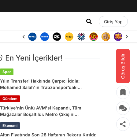
Giriş Yap
Görüş Bildir
En Yeni İçerikler!
Spor
Yılın Transferi Hakkında Çarpıcı İddia:
Mohamed Salah'ın Trabzonspor’daki
Gelirlerine Haciz Engeli!
Gündem
Türkiye'nin Ünlü AVM'si Kapandı, Tüm
Mağazalar Boşaltıldı: Metro Çıkışını
Kullananlara Uyarı Yapıldı
Ekonomi
Altın Fiyatında Son 28 Haftanın Rekoru Kırıldı: