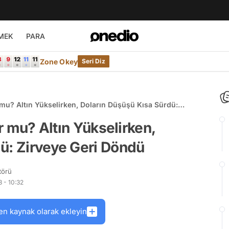
MEK
PARA
Zone Okey
Seri Diz
r mu? Altın Yükselirken, Doların Düşüşü Kısa Sürdü:
ur mu? Altın Yükselirken,
ü: Zirveye Geri Döndü
törü
 - 10:32
en kaynak olarak ekleyin