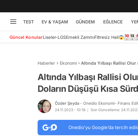
TEST
EV & YAŞAM
GÜNDEM
EĞLENCE
YE
Güncel Konular
Liseler-LGS
Emekli Zammı
Filtresiz Hali😱
Haberler
Ekonomi
Altında Yılbaşı Rallisi Olu
Zirveye Geri Döndü
Altında Yılbaşı Rallisi Ol
Doların Düşüşü Kısa Sürd
Özder Şeyda
- Onedio Ekonomi- Finans Edi
24.11.2023 - 10:18
Son Güncelleme: 24.11.2023
Onedio’yu Google’da tercih edil