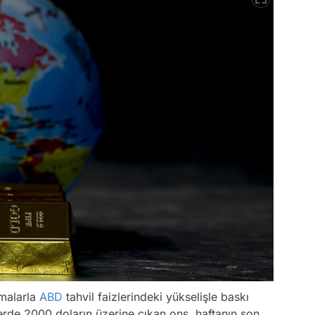
amalarla
ABD
tahvil faizlerindeki yükselişle baskı
rde 2000 doların üzerine çıkan ons, haftanın son