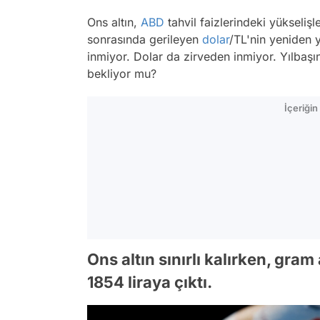
Ons altın,
ABD
tahvil faizlerindeki yükselişl
sonrasında gerileyen
dolar
/TL'nin yeniden 
inmiyor. Dolar da zirveden inmiyor. Yılbaşı
bekliyor mu?
İçeriği
Ons altın sınırlı kalırken, gra
1854 liraya çıktı.