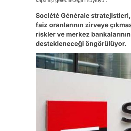
kapanışı gelebileceğini söylüyor.
Société Générale stratejistleri
faiz oranlarının zirveye çıkma
riskler ve merkez bankalarının 
destekleneceği öngörülüyor.