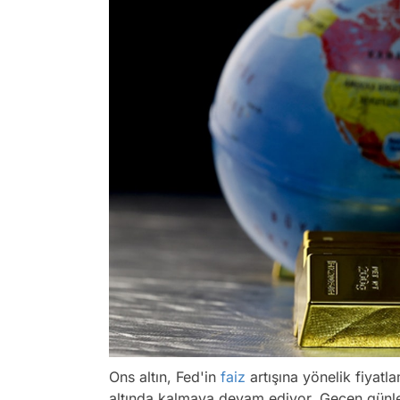
Ons altın, Fed'in
faiz
artışına yönelik fiyatl
altında kalmaya devam ediyor. Geçen günle