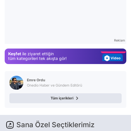
Video
Test
Gündem
Reklam
Magazin
Keşfet
ile ziyaret ettiğin
Video
tüm kategorileri tek akışta gör!
Test
Emre Ordu
Onedio Haber ve Gündem Editörü
Tüm içerikleri
Sana Özel Seçtiklerimiz