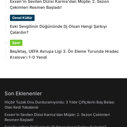
Exxen'in Sevilen Dizisi Karma'dan Müjde: 2. Sezon
Çekimleri Resmen Başladı!
Genel Kültür
Eski Sevgilinin Düğününde Dj Olsan Hangi Şarkıyı
Çalardın?
Spor
Beşiktaş, UEFA Avrupa Ligi 3. Ön Eleme Turunda Hradec
Kralove'ı 1-0 Yendi
Son Eklenenler
Hiçbir Tuzak Onu Durduramıyordu: 3 Yıldır Çiftçilerin Baş Belası
Olan Kedi Yakalandı
Exxen'in Sevilen Dizisi Karma'dan Müjde: 2. Sezon Çekimleri
Resmen Başladı!