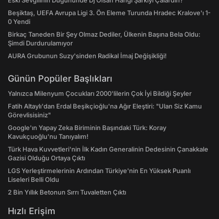
Eski Sevgilinin Düğününde Dj Olsan Hangi Şarkıyı Çalardın?
Beşiktaş, UEFA Avrupa Ligi 3. Ön Eleme Turunda Hradec Kralove'ı 1-
0 Yendi
Birkaç Taneden Bir Şey Olmaz Dediler, Ülkenin Başına Bela Oldu:
Şimdi Durdurulamıyor
AURA Grubunun Suzy'sinden Radikal İmaj Değişikliği!
Günün Popüler Başlıkları
Yalnızca Milenyum Çocukları 2000'lilerin Çok İyi Bildiği Şeyler
Fatih Altaylı'dan Erdal Beşikçioğlu'na Ağır Eleştiri: "Ulan Siz Kamu
Görevlisisiniz"
Google'ın Yapay Zeka Biriminin Başındaki Türk: Koray
Kavukçuoğlu'nu Tanıyalım!
Türk Hava Kuvvetleri'nin İlk Kadın Generalinin Dedesinin Çanakkale
Gazisi Olduğu Ortaya Çıktı
LGS Yerleştirmelerinin Ardından Türkiye'nin En Yüksek Puanlı
Liseleri Belli Oldu
2 Bin Yıllık Betonun Sırrı Tuvaletten Çıktı
Hızlı Erişim