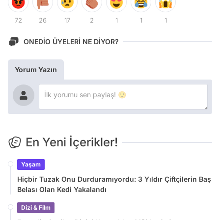
72
26
17
2
1
1
1
ONEDİO ÜYELERİ NE DİYOR?
Yorum Yazın
En Yeni İçerikler!
Yaşam
Hiçbir Tuzak Onu Durduramıyordu: 3 Yıldır Çiftçilerin Baş
Belası Olan Kedi Yakalandı
Dizi & Film