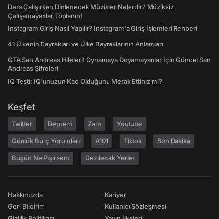
Ders Çalışırken Dinlenecek Müzikler Nelerdir? Müziksiz
Çalışamayanlar Toplanın!
Instagram Giriş Nasıl Yapılır? Instagram'a Giriş İşlemleri Rehberi
41 Ülkenin Bayrakları ve Ülke Bayraklarının Anlamları
GTA San Andreas Hileleri! Oynamaya Doyamayanlar İçin Güncel San
Andreas Şifreleri
IQ Testi: IQ'unuzun Kaç Olduğunu Merak Ettiniz mi?
Keşfet
Twitter
Deprem
Zam
Youtube
Günlük Burç Yorumları
A101
Tiktok
Son Dakika
Bugün Ne Pişirsem
Gezilecek Yerler
Hakkımızda
Kariyer
Geri Bildirim
Kullanıcı Sözleşmesi
Gizlilik Politikası
Yayın İlkeleri