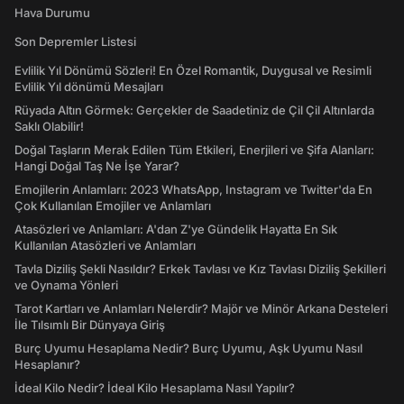
Hava Durumu
Son Depremler Listesi
Evlilik Yıl Dönümü Sözleri! En Özel Romantik, Duygusal ve Resimli
Evlilik Yıl dönümü Mesajları
Rüyada Altın Görmek: Gerçekler de Saadetiniz de Çil Çil Altınlarda
Saklı Olabilir!
Doğal Taşların Merak Edilen Tüm Etkileri, Enerjileri ve Şifa Alanları:
Hangi Doğal Taş Ne İşe Yarar?
Emojilerin Anlamları: 2023 WhatsApp, Instagram ve Twitter'da En
Çok Kullanılan Emojiler ve Anlamları
Atasözleri ve Anlamları: A'dan Z'ye Gündelik Hayatta En Sık
Kullanılan Atasözleri ve Anlamları
Tavla Diziliş Şekli Nasıldır? Erkek Tavlası ve Kız Tavlası Diziliş Şekilleri
ve Oynama Yönleri
Tarot Kartları ve Anlamları Nelerdir? Majör ve Minör Arkana Desteleri
İle Tılsımlı Bir Dünyaya Giriş
Burç Uyumu Hesaplama Nedir? Burç Uyumu, Aşk Uyumu Nasıl
Hesaplanır?
İdeal Kilo Nedir? İdeal Kilo Hesaplama Nasıl Yapılır?