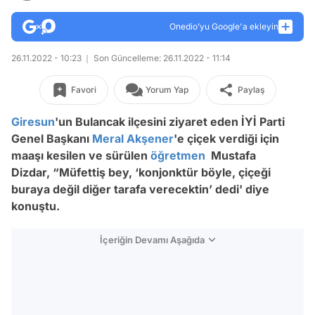
Onedio’yu Google'a ekleyin
26.11.2022 - 10:23
Son Güncelleme: 26.11.2022 - 11:14
Favori
Yorum Yap
Paylaş
Giresun
'un Bulancak ilçesini ziyaret eden İYİ Parti
Genel Başkanı
Meral Akşener
'e çiçek verdiği için
maaşı kesilen ve sürülen
öğretmen
Mustafa
Dizdar, “Müfettiş bey, ‘konjonktür böyle, çiçeği
buraya değil diğer tarafa verecektin’ dedi' diye
konuştu.
İçeriğin Devamı Aşağıda