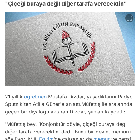
"Çiçeği buraya değil diğer tarafa verecektin"
21 yıllık
öğretmen
Mustafa Dizdar, yaşadıklarını Radyo
Sputnik'ten Atilla Güner'e anlattı.Müfettiş ile aralarında
geçen bir diyaloğu aktaran Dizdar, şunları kaydetti:
'Müfettiş bey, ‘Konjonktür böyle, çiçeği buraya değil
diğer tarafa verecektin’ dedi. Bunu bir devlet memuru
söylüyor. Milli
Eğitim
’de çalışanlar da
memur
ve hepsi