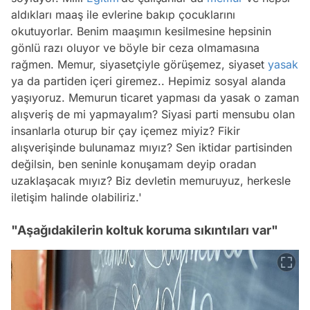
aldıkları maaş ile evlerine bakıp çocuklarını
okutuyorlar. Benim maaşımın kesilmesine hepsinin
gönlü razı oluyor ve böyle bir ceza olmamasına
rağmen. Memur, siyasetçiyle görüşemez, siyaset
yasak
ya da partiden içeri giremez.. Hepimiz sosyal alanda
yaşıyoruz. Memurun ticaret yapması da yasak o zaman
alışveriş de mi yapmayalım? Siyasi parti mensubu olan
insanlarla oturup bir çay içemez miyiz? Fikir
alışverişinde bulunamaz mıyız? Sen iktidar partisinden
değilsin, ben seninle konuşamam deyip oradan
uzaklaşacak mıyız? Biz devletin memuruyuz, herkesle
iletişim halinde olabiliriz.'
"Aşağıdakilerin koltuk koruma sıkıntıları var"