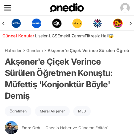
Güncel Konular
Liseler-LGS
Emekli Zammı
Filtresiz Hali😱
Haberler
Gündem
Akşener'e Çiçek Verince Sürülen Öğretme
Akşener'e Çiçek Verince
Sürülen Öğretmen Konuştu:
Müfettiş 'Konjonktür Böyle'
Demiş
Öğretmen
Meral Akşener
MEB
Emre Ordu
- Onedio Haber ve Gündem Editörü