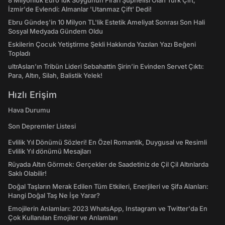
8 Milyonluk Euro'luk Soygunun Firari Şüphelisi Olan Türk Çift,
İzmir'de Evlendi: Almanlar 'Utanmaz Çift' Dedi!
Ebru Gündeş'in 10 Milyon TL'lik Estetik Ameliyat Sonrası Son Hali
Sosyal Medyada Gündem Oldu
Eskilerin Çocuk Yetiştirme Şekli Hakkında Yazılan Yazı Beğeni
Topladı
ultrAslan’ın Tribün Lideri Sebahattin Şirin’in Evinden Servet Çıktı:
Para, Altın, Silah, Balistik Yelek!
Hızlı Erişim
Hava Durumu
Son Depremler Listesi
Evlilik Yıl Dönümü Sözleri! En Özel Romantik, Duygusal ve Resimli
Evlilik Yıl dönümü Mesajları
Rüyada Altın Görmek: Gerçekler de Saadetiniz de Çil Çil Altınlarda
Saklı Olabilir!
Doğal Taşların Merak Edilen Tüm Etkileri, Enerjileri ve Şifa Alanları:
Hangi Doğal Taş Ne İşe Yarar?
Emojilerin Anlamları: 2023 WhatsApp, Instagram ve Twitter'da En
Çok Kullanılan Emojiler ve Anlamları