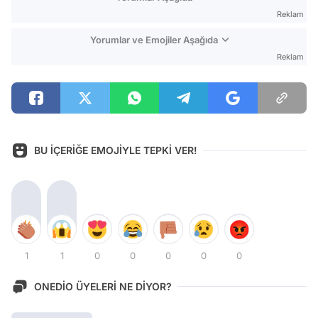
Reklam
Yorumlar ve Emojiler Aşağıda
Reklam
BU İÇERİĞE EMOJİYLE TEPKİ VER!
1
1
0
0
0
0
0
ONEDİO ÜYELERİ NE DİYOR?