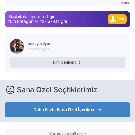
Reklam
Video
Test
Keşfet
ile ziyaret ettiğin
tüm kategorileri tek akışta gör!
Gündem
Magazin
irem yeşilyurt
Video
Onedio Üyesi
Test
Tüm içerikleri
Sana Özel Seçtiklerimiz
Daha Fazla Sana Özel İçerikler
Yorumlar Aşağıda