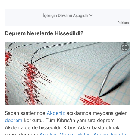
İçeriğin Devamı Aşağıda
Reklam
Deprem Nerelerde Hissedildi?
Sabah saatlerinde
Akdeniz
açıklarında meydana gelen
deprem
korkuttu. Tüm Kıbrıs'ın yanı sıra deprem
Akdeniz'de de hissedildi. Kıbrıs Adası başta olmak
üzere deprem;
Antalya
,
Mersin
,
Hatay
,
Adana
,
Isparta
,