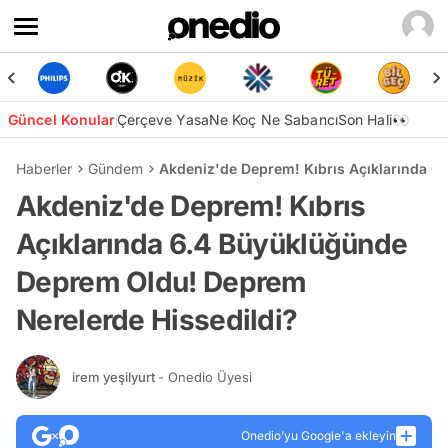
Güncel Konular
Çerçeve Yasa
Ne Koç Ne Sabancı
Son Hali👀
Haberler
Gündem
Akdeniz'de Deprem! Kıbrıs Açıklarında 6
Akdeniz'de Deprem! Kıbrıs
Açıklarında 6.4 Büyüklüğünde
Deprem Oldu! Deprem
Nerelerde Hissedildi?
irem yeşilyurt
- Onedio Üyesi
Onedio’yu Google'a ekleyin