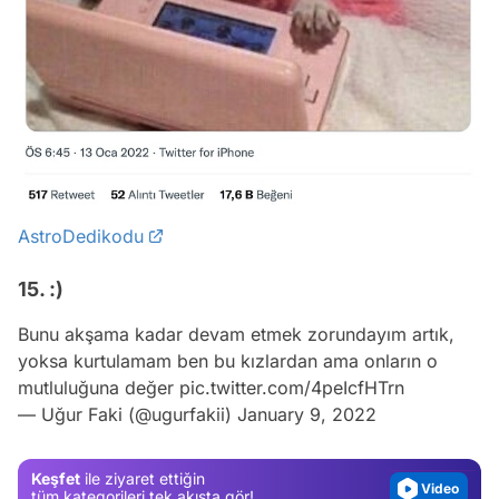
AstroDedikodu
15. :)
Bunu akşama kadar devam etmek zorundayım artık,
Video
yoksa kurtulamam ben bu kızlardan ama onların o
Test
mutluluğuna değer
pic.twitter.com/4peIcfHTrn
— Uğur Faki (@ugurfakii)
January 9, 2022
Gündem
Magazin
Keşfet
ile ziyaret ettiğin
Video
tüm kategorileri tek akışta gör!