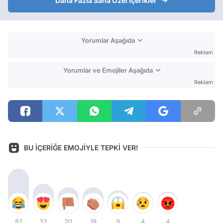
Daha Fazla Sana Özel İçerikler
Yorumlar Aşağıda
Reklam
Yorumlar ve Emojiler Aşağıda
Reklam
BU İÇERİĞE EMOJİYLE TEPKİ VER!
87
32
20
19
9
4
4