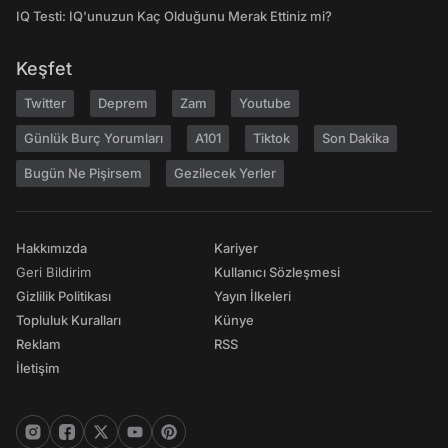
IQ Testi: IQ'unuzun Kaç Olduğunu Merak Ettiniz mi?
Keşfet
Twitter
Deprem
Zam
Youtube
Günlük Burç Yorumları
A101
Tiktok
Son Dakika
Bugün Ne Pişirsem
Gezilecek Yerler
Hakkımızda
Kariyer
Geri Bildirim
Kullanıcı Sözleşmesi
Gizlilik Politikası
Yayın İlkeleri
Topluluk Kuralları
Künye
Reklam
RSS
İletişim