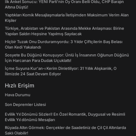
İlk Anket Sonucu: YENİ Parti'nin Oy Oranı Belli Oldu, CHP Barajın
Altına Düştü!
Yaptıkları Komik Mesajlaşmalarla İletişimden Maksimum Verim Alan
Kişiler
Türkiye, Arabistan ve Pakistan Arasında Mekke Anlaşması: Birine
Yapılan Saldırı Hepsine Yapılmış Sayılacak
Hiçbir Tuzak Onu Durduramıyordu: 3 Yıldır Çiftçilerin Baş Belası
Olan Kedi Yakalandı
Sosyete Bu Düğünü Konuşuyor: Ünlü İş İnsanının Oğlunun Düğünü
İçin Harcanan Para Dudak Uçuklattı!
İçme Suyuna Kur'an-ı Kerim Dinletiliyor: 31 Yıllık Alışkanlık, O
İlimizde 24 Saat Devam Ediyor
Hızlı Erişim
Hava Durumu
Son Depremler Listesi
Evlilik Yıl Dönümü Sözleri! En Özel Romantik, Duygusal ve Resimli
Evlilik Yıl dönümü Mesajları
Rüyada Altın Görmek: Gerçekler de Saadetiniz de Çil Çil Altınlarda
Saklı Olabilir!