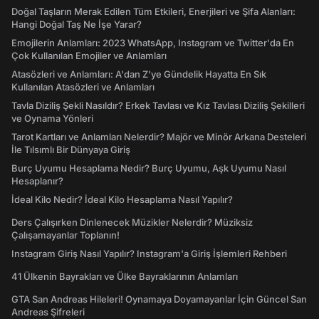
Doğal Taşların Merak Edilen Tüm Etkileri, Enerjileri ve Şifa Alanları:
Hangi Doğal Taş Ne İşe Yarar?
Emojilerin Anlamları: 2023 WhatsApp, Instagram ve Twitter'da En
Çok Kullanılan Emojiler ve Anlamları
Atasözleri ve Anlamları: A'dan Z'ye Gündelik Hayatta En Sık
Kullanılan Atasözleri ve Anlamları
Tavla Diziliş Şekli Nasıldır? Erkek Tavlası ve Kız Tavlası Diziliş Şekilleri
ve Oynama Yönleri
Tarot Kartları ve Anlamları Nelerdir? Majör ve Minör Arkana Desteleri
İle Tılsımlı Bir Dünyaya Giriş
Burç Uyumu Hesaplama Nedir? Burç Uyumu, Aşk Uyumu Nasıl
Hesaplanır?
İdeal Kilo Nedir? İdeal Kilo Hesaplama Nasıl Yapılır?
Ders Çalışırken Dinlenecek Müzikler Nelerdir? Müziksiz
Çalışamayanlar Toplanın!
Instagram Giriş Nasıl Yapılır? Instagram'a Giriş İşlemleri Rehberi
41 Ülkenin Bayrakları ve Ülke Bayraklarının Anlamları
GTA San Andreas Hileleri! Oynamaya Doyamayanlar İçin Güncel San
Andreas Şifreleri