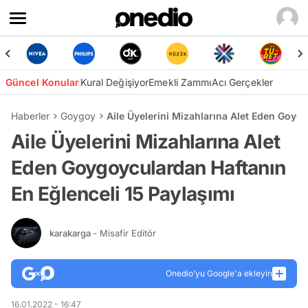
Güncel Konular
Kural Değişiyor
Emekli Zammı
Acı Gerçekler
Haberler
Goygoy
Aile Üyelerini Mizahlarına Alet Eden Goyg
Aile Üyelerini Mizahlarına Alet
Eden Goygoyculardan Haftanın
En Eğlenceli 15 Paylaşımı
karakarga
- Misafir Editör
Onedio’yu Google'a ekleyin
16.01.2022 - 16:47