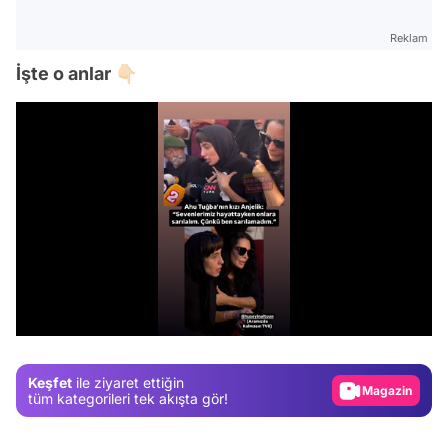
Reklam
İşte o anlar 👇🏻
Video
Test
/
Gündem
Magazin
Keşfet
ile ziyaret ettiğin
Video
tüm kategorileri tek akışta gör!
Test