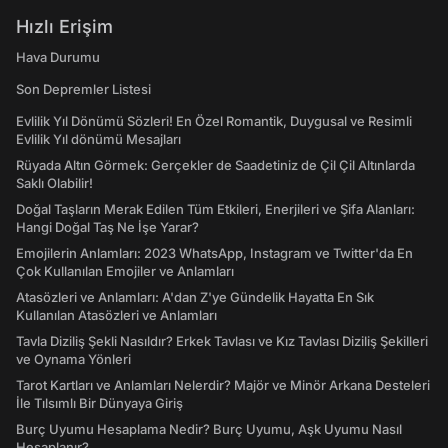
Hızlı Erişim
Hava Durumu
Son Depremler Listesi
Evlilik Yıl Dönümü Sözleri! En Özel Romantik, Duygusal ve Resimli
Evlilik Yıl dönümü Mesajları
Rüyada Altın Görmek: Gerçekler de Saadetiniz de Çil Çil Altınlarda
Saklı Olabilir!
Doğal Taşların Merak Edilen Tüm Etkileri, Enerjileri ve Şifa Alanları:
Hangi Doğal Taş Ne İşe Yarar?
Emojilerin Anlamları: 2023 WhatsApp, Instagram ve Twitter'da En
Çok Kullanılan Emojiler ve Anlamları
Atasözleri ve Anlamları: A'dan Z'ye Gündelik Hayatta En Sık
Kullanılan Atasözleri ve Anlamları
Tavla Diziliş Şekli Nasıldır? Erkek Tavlası ve Kız Tavlası Diziliş Şekilleri
ve Oynama Yönleri
Tarot Kartları ve Anlamları Nelerdir? Majör ve Minör Arkana Desteleri
İle Tılsımlı Bir Dünyaya Giriş
Burç Uyumu Hesaplama Nedir? Burç Uyumu, Aşk Uyumu Nasıl
Hesaplanır?