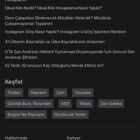
İdeal Kilo Nedir? İdeal Kilo Hesaplama Nasıl Yapılır?
Ders Çalışırken Dinlenecek Müzikler Nelerdir? Müziksiz
Çalışamayanlar Toplanın!
Instagram Giriş Nasıl Yapılır? Instagram'a Giriş İşlemleri Rehberi
41 Ülkenin Bayrakları ve Ülke Bayraklarının Anlamları
GTA San Andreas Hileleri! Oynamaya Doyamayanlar İçin Güncel San
Andreas Şifreleri
IQ Testi: IQ'unuzun Kaç Olduğunu Merak Ettiniz mi?
Keşfet
Twitter
Deprem
Zam
Youtube
Günlük Burç Yorumları
A101
Tiktok
Son Dakika
Bugün Ne Pişirsem
Gezilecek Yerler
Hakkımızda
Kariyer