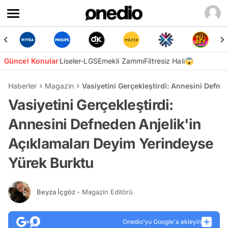
Güncel Konular
Liseler-LGS
Emekli Zammı
Filtresiz Hali😱
Haberler
Magazin
Vasiyetini Gerçekleştirdi: Annesini Defne
Vasiyetini Gerçekleştirdi:
Annesini Defneden Anjelik'in
Açıklamaları Deyim Yerindeyse
Yürek Burktu
Beyza İçgöz
- Magazin Editörü
Onedio’yu Google'a ekleyin