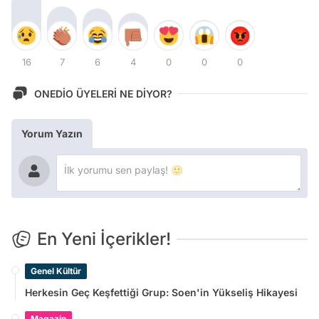
16
7
6
4
0
0
0
ONEDİO ÜYELERİ NE DİYOR?
Yorum Yazın
En Yeni İçerikler!
Genel Kültür
Herkesin Geç Keşfettiği Grup: Soen'in Yükseliş Hikayesi
Magazin