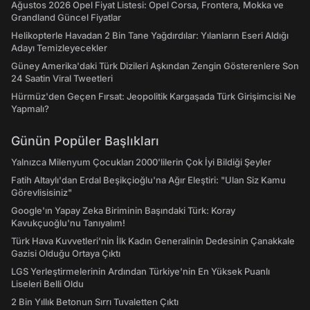
Ağustos 2026 Opel Fiyat Listesi: Opel Corsa, Frontera, Mokka ve
Grandland Güncel Fiyatlar
Helikopterle Havadan 2 Bin Tane Yağdırdılar: Yılanların Eseri Aldığı
Adayı Temizleyecekler
Güney Amerika'daki Türk Dizileri Aşkından Zengin Gösterenlere Son
24 Saatin Viral Tweetleri
Hürmüz'den Geçen Fırsat: Jeopolitik Kargaşada Türk Girişimcisi Ne
Yapmalı?
Günün Popüler Başlıkları
Yalnızca Milenyum Çocukları 2000'lilerin Çok İyi Bildiği Şeyler
Fatih Altaylı'dan Erdal Beşikçioğlu'na Ağır Eleştiri: "Ulan Siz Kamu
Görevlisisiniz"
Google'ın Yapay Zeka Biriminin Başındaki Türk: Koray
Kavukçuoğlu'nu Tanıyalım!
Türk Hava Kuvvetleri'nin İlk Kadın Generalinin Dedesinin Çanakkale
Gazisi Olduğu Ortaya Çıktı
LGS Yerleştirmelerinin Ardından Türkiye'nin En Yüksek Puanlı
Liseleri Belli Oldu
2 Bin Yıllık Betonun Sırrı Tuvaletten Çıktı