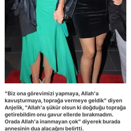
"Biz ona görevimizi yapmaya, Allah'a
kavuşturmaya, toprağa vermeye geldik" diyen
Anjelik, "Allah'a şükür olsun ki doğduğu toprağa
getirebildim onu gavur ellerde bırakmadım.
Orada Allah'a inanmayan çok" diyerek burada
annesinin dua alacağını belirtti.