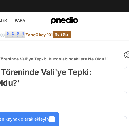
MEK
PARA
e👀
ZoneOkey 101
Seri Diz
Töreninde Vali'ye Tepki: 'Buzdolabındakilere Ne Oldu?'
 Töreninde Vali'ye Tepki:
ldu?'
en kaynak olarak ekleyin