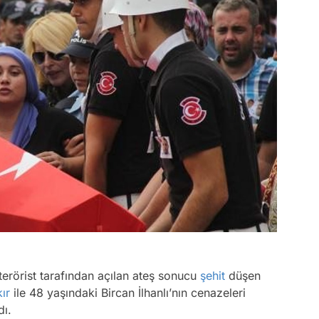
 terörist tarafından açılan ateş sonucu
şehit
düşen
ır
ile 48 yaşındaki Bircan İlhanlı’nın cenazeleri
dı.