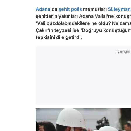
Adana
'da
şehit
polis
memurları
Süleyman
şehitlerin yakınları Adana Valisi'ne konuş
'Vali buzdolabındakilere ne oldu? Ne zam
Çakır'ın teyzesi ise 'Doğruyu konuştuğumuz
tepkisini dile getirdi.
İçeriği