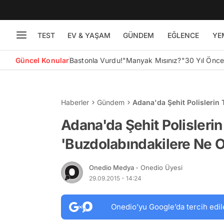
TEST
EV & YAŞAM
GÜNDEM
EĞLENCE
YE
Güncel Konular
Bastonla Vurdu!
"Manyak Mısınız?"
30 Yıl Önc
Haberler
Gündem
Adana'da Şehit Polislerin 
Adana'da Şehit Polislerin
'Buzdolabındakilere Ne O
Onedio Medya
- Onedio Üyesi
29.09.2015 - 14:24
Onedio’yu Google’da tercih edil