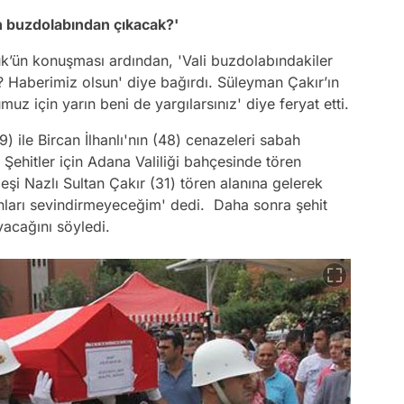
n buzdolabından çıkacak?'
ük’ün konuşması ardından, 'Vali buzdolabındakiler
Haberimiz olsun' diye bağırdı. Süleyman Çakır’ın
z için yarın beni de yargılarsınız' diye feryat etti.
 ile Bircan İlhanlı'nın (48) cenazeleri sabah
 Şehitler için Adana Valiliği bahçesinde tören
eşi Nazlı Sultan Çakır (31) tören alanına gelerek
ları sevindirmeyeceğim' dedi. Daha sonra şehit
yacağını söyledi.