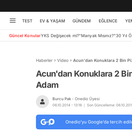
TEST
EV & YAŞAM
GÜNDEM
EĞLENCE
YE
Güncel Konular
YKS Değişecek mi?
"Manyak Mısınız?"
30 Yıl 
Haberler
Video
Acun'dan Konuklara 2 Bin Pi
Acun'dan Konuklara 2 Bin
Adam
Burcu Pak
- Onedio Üyesi
06.10.2014 - 13:16
Son Güncelleme: 06.10.201
Onedio’yu Google’da tercih edil