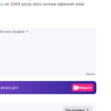
va
ve 2000 pizza sözü sonrası eğlenceli anlar
n Devamı Aşağıda
Video
Test
Reklam
Gündem
 akışta gör!
Magazin
Video
Test
Tüm içerikleri