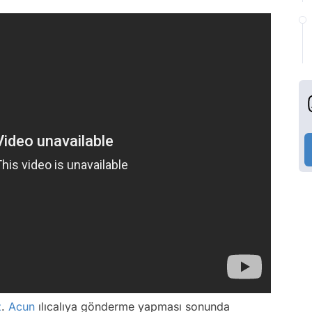
z
.
Acun
ılıcalıya gönderme yapması sonunda