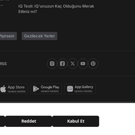
Şifreleri
IQ Testi: IQ'unuzun Kaç Olduğunu Merak
Ettiniz mi?
işirsem
Gezilecek Yerler
RSS