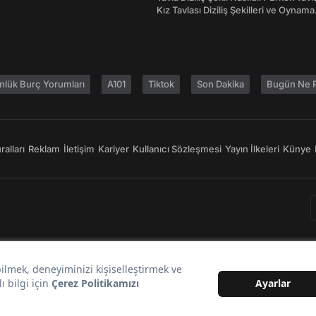
Kız Tavlası Diziliş Şekilleri ve Oynama
Yönleri
nlük Burç Yorumları
A101
Tiktok
Son Dakika
Bugün Ne P
alları
Reklam
İletişim
Kariyer
Kullanıcı Sözleşmesi
Yayın İlkeleri
Künye
Bir
markasıdır.