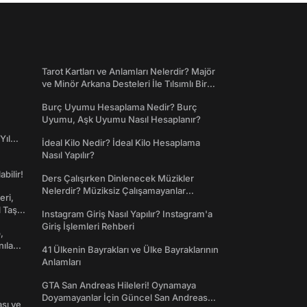
Tarot Kartları ve Anlamları Nelerdir? Majör
ve Minör Arkana Desteleri İle Tılsımlı Bir
Dünyaya Giriş
Burç Uyumu Hesaplama Nedir? Burç
Uyumu, Aşk Uyumu Nasıl Hesaplanır?
Yıl
İdeal Kilo Nedir? İdeal Kilo Hesaplama
Nasıl Yapılır?
abilir!
Ders Çalışırken Dinlenecek Müzikler
Nelerdir? Müziksiz Çalışamayanlar
eri,
Toplanın!
l Taş
Instagram Giriş Nasıl Yapılır? Instagram'a
Giriş İşlemleri Rehberi
,
nılan
41 Ülkenin Bayrakları ve Ülke Bayraklarının
Anlamları
GTA San Andreas Hileleri! Oynamaya
Doyamayanlar İçin Güncel San Andreas
ası ve