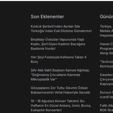
Son Eklenenler
Günün
Kızılcık Şerbeti'nden Ayrılan Sıla
Türkiye,
Türkoğlu'ndan Eski Dizisine Gönderme!
Mekke An
Hepsine 
Beşiktaş-Üsküdar Vapurunda Yaşlı
Kadın, Şort Giyen Kadının Bacağına
Hasan C
Bastonla Vurdu!
Programı
Alınıp Sı
Her Şeyi Fazlasıyla Kafasına Takan 4
Burç
‘Terörsü
Komisyo
Sıfır Atık Vakfı Başkanı Samed Ağırbaş:
"Doğmamış Çocukların Kanında
Gazeteci
Mikroplastik Var"
Çerçeve 
Kapsıyo
Gözyaşlarını Zor Tuttu: Devrim Özkan
Babaannesinin Vefat Haberiyle Sarsıldı
Dursun 
Icardi'd
10 – 16 Ağustos Konser Takvimi: Bu
Haftanın En Güzel Ankara, İzmir, Bursa,
Fatih Al
Eskişehir Konserleri
ROK İtir