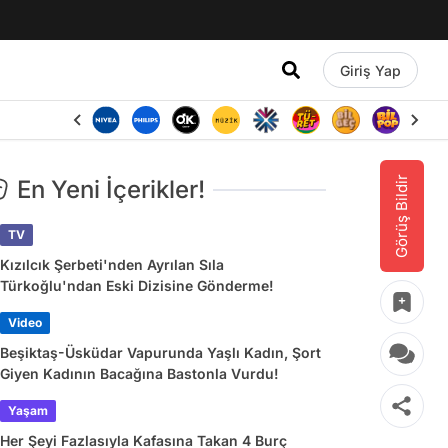
Giriş Yap
Görüş Bildir
En Yeni İçerikler!
TV
Kızılcık Şerbeti'nden Ayrılan Sıla
Türkoğlu'ndan Eski Dizisine Gönderme!
Video
Beşiktaş-Üsküdar Vapurunda Yaşlı Kadın, Şort
Giyen Kadının Bacağına Bastonla Vurdu!
Yaşam
Her Şeyi Fazlasıyla Kafasına Takan 4 Burç