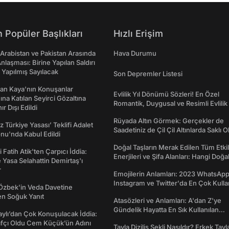
 Popüler Başlıkları
Hızlı Erişim
 Arabistan ve Pakistan Arasında
Hava Durumu
laşması: Birine Yapılan Saldırı
Yapılmış Sayılacak
Son Depremler Listesi
an Kaya’nın Konuşanlar
Evlilik Yıl Dönümü Sözleri! En Özel
na Katılan Seyirci Gözaltına
Romantik, Duygusal ve Resimli Evlilik 
nır Dışı Edildi
dönümü Mesajları
Rüyada Altın Görmek: Gerçekler de
z Türkiye Yasası’ Teklifi Adalet
Saadetiniz de Çil Çil Altınlarda Saklı Ol
nu'nda Kabul Edildi
Doğal Taşların Merak Edilen Tüm Etkil
 Fatih Atik'ten Çarpıcı İddia:
Enerjileri ve Şifa Alanları: Hangi Doğa
Yasa Selahattin Demirtaş'ı
Ne İşe Yarar?
r
Emojilerin Anlamları: 2023 WhatsApp
Instagram ve Twitter'da En Çok Kulla
Özbek'in Veda Davetine
Emojiler ve Anlamları
en Soğuk Yanıt
Atasözleri ve Anlamları: A'dan Z'ye
Gündelik Hayatta En Sık Kullanılan
taylı’dan Çok Konuşulacak İddia:
Atasözleri ve Anlamları
afçı Oldu Cem Küçük’ün Adını
Tavla Diziliş Şekli Nasıldır? Erkek Tavl