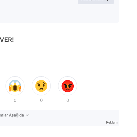
 VER!
0
0
0
mlar Aşağıda
Reklam