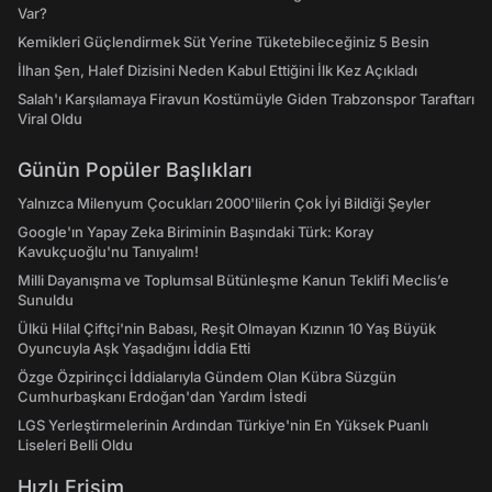
Var?
Kemikleri Güçlendirmek Süt Yerine Tüketebileceğiniz 5 Besin
İlhan Şen, Halef Dizisini Neden Kabul Ettiğini İlk Kez Açıkladı
Salah'ı Karşılamaya Firavun Kostümüyle Giden Trabzonspor Taraftarı
Viral Oldu
Günün Popüler Başlıkları
Yalnızca Milenyum Çocukları 2000'lilerin Çok İyi Bildiği Şeyler
Google'ın Yapay Zeka Biriminin Başındaki Türk: Koray
Kavukçuoğlu'nu Tanıyalım!
Milli Dayanışma ve Toplumsal Bütünleşme Kanun Teklifi Meclis’e
Sunuldu
Ülkü Hilal Çiftçi'nin Babası, Reşit Olmayan Kızının 10 Yaş Büyük
Oyuncuyla Aşk Yaşadığını İddia Etti
Özge Özpirinçci İddialarıyla Gündem Olan Kübra Süzgün
Cumhurbaşkanı Erdoğan'dan Yardım İstedi
LGS Yerleştirmelerinin Ardından Türkiye'nin En Yüksek Puanlı
Liseleri Belli Oldu
Hızlı Erişim