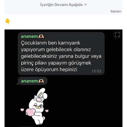
İçeriğin Devamı Aşağıda
Reklam
👇