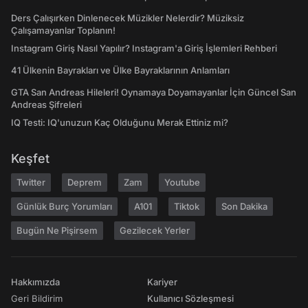
Ders Çalışırken Dinlenecek Müzikler Nelerdir? Müziksiz
Çalışamayanlar Toplanın!
Instagram Giriş Nasıl Yapılır? Instagram'a Giriş İşlemleri Rehberi
41 Ülkenin Bayrakları ve Ülke Bayraklarının Anlamları
GTA San Andreas Hileleri! Oynamaya Doyamayanlar İçin Güncel San
Andreas Şifreleri
IQ Testi: IQ'unuzun Kaç Olduğunu Merak Ettiniz mi?
Keşfet
Twitter
Deprem
Zam
Youtube
Günlük Burç Yorumları
A101
Tiktok
Son Dakika
Bugün Ne Pişirsem
Gezilecek Yerler
Hakkımızda
Kariyer
Geri Bildirim
Kullanıcı Sözleşmesi