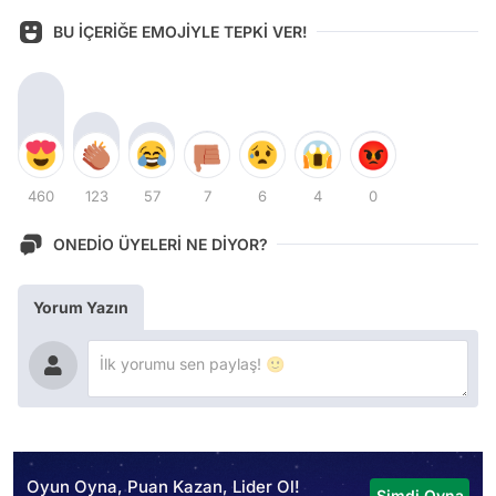
BU İÇERİĞE EMOJİYLE TEPKİ VER!
460
123
57
7
6
4
0
ONEDİO ÜYELERİ NE DİYOR?
Yorum Yazın
Oyun Oyna, Puan Kazan, Lider Ol!
Şimdi Oyna