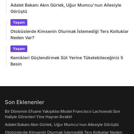
Adalet Bakanı Akın Gürlek, Uğur Mumcu'nun Ailesiyle
Görüştü
Yaşam
Otobüslerde Kimsenin Oturmak İstemediği Ters Koltuklar
Neden Var?
Yaşam
Kemikleri Güçlendirmek Süt Yerine Tüketebileceğiniz 5
Besin
Son Eklenenler
Bir Dönemin Efsane Yakışıklısı Model Francisco Lachowski Son
Haliyle Görenleri Yine Hayran Bıraktı!
Adalet Bakanı Akın Gürlek, Uğur Mumcu'nun Ailesiyle Görüştü
Otobüslerde Kimsenin Oturmak İstemediği Ters Koltuklar Neden