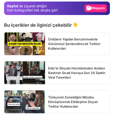
Keşfet
ile ziyaret ettiğin
Video
tüm kategorileri tek akışta gör!
Test
Bu içerikler de ilginizi çekebilir 👇
Ünlülere Yapılan Benzetmelerle
Gününüzü Şenlendirecek Twitter
Kullanıcıları
Edis'in Sinyalci Kombininden Aniden
Bastıran Sıcak Havaya Son 24 Saatin
Viral Tweetleri
Türkçenin Esnekliğini Mizaha
Dönüştürerek Etkileşime Doyan
Twitter Kullanıcıları