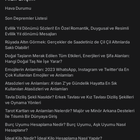
Hava Durumu
Son Depremler Listesi
Evlilik Yıl Dönümü Sözleri! En Özel Romantik, Duygusal ve Resimli
Evlilik Yıl dönümü Mesajları
Rüyada Altın Görmek: Gerçekler de Saadetiniz de Çil Çil Altınlarda
Saklı Olabilir!
Doğal Taşların Merak Edilen Tüm Etkileri, Enerjileri ve Şifa Alanları:
Hangi Doğal Taş Ne İşe Yarar?
Emojilerin Anlamları: 2023 WhatsApp, Instagram ve Twitter'da En
Çok Kullanılan Emojiler ve Anlamları
Atasözleri ve Anlamları: A'dan Z'ye Gündelik Hayatta En Sık
Kullanılan Atasözleri ve Anlamları
Tavla Diziliş Şekli Nasıldır? Erkek Tavlası ve Kız Tavlası Diziliş Şekilleri
ve Oynama Yönleri
Tarot Kartları ve Anlamları Nelerdir? Majör ve Minör Arkana Desteleri
İle Tılsımlı Bir Dünyaya Giriş
Burç Uyumu Hesaplama Nedir? Burç Uyumu, Aşk Uyumu Nasıl
Hesaplanır?
İdeal Kilo Nedir? İdeal Kilo Hesaplama Nasıl Yapılır?