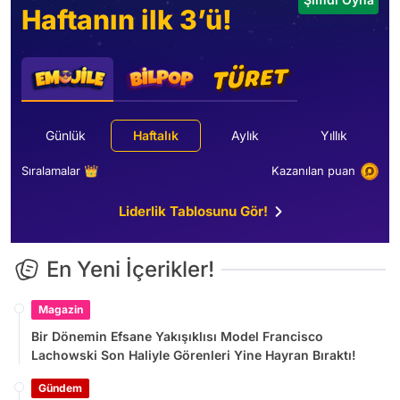
Haftanın ilk 3’ü!
Günlük
Haftalık
Aylık
Yıllık
Sıralamalar 👑
Kazanılan puan
Liderlik Tablosunu Gör!
En Yeni İçerikler!
Magazin
Bir Dönemin Efsane Yakışıklısı Model Francisco
Lachowski Son Haliyle Görenleri Yine Hayran Bıraktı!
Gündem