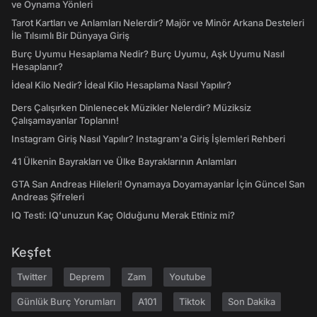
ve Oynama Yönleri
Tarot Kartları ve Anlamları Nelerdir? Majör ve Minör Arkana Desteleri
İle Tılsımlı Bir Dünyaya Giriş
Burç Uyumu Hesaplama Nedir? Burç Uyumu, Aşk Uyumu Nasıl
Hesaplanır?
İdeal Kilo Nedir? İdeal Kilo Hesaplama Nasıl Yapılır?
Ders Çalışırken Dinlenecek Müzikler Nelerdir? Müziksiz
Çalışamayanlar Toplanın!
Instagram Giriş Nasıl Yapılır? Instagram'a Giriş İşlemleri Rehberi
41 Ülkenin Bayrakları ve Ülke Bayraklarının Anlamları
GTA San Andreas Hileleri! Oynamaya Doyamayanlar İçin Güncel San
Andreas Şifreleri
IQ Testi: IQ'unuzun Kaç Olduğunu Merak Ettiniz mi?
Keşfet
Twitter
Deprem
Zam
Youtube
Günlük Burç Yorumları
A101
Tiktok
Son Dakika