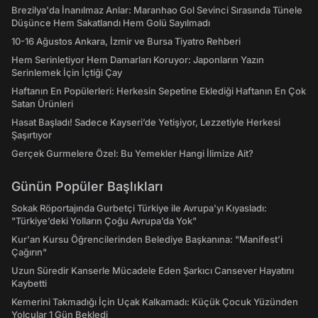
Brezilya'da İnanılmaz Anlar: Maranhao Gol Sevinci Sırasında Tünele
Düşünce Hem Sakatlandı Hem Golü Sayılmadı
10-16 Ağustos Ankara, İzmir ve Bursa Tiyatro Rehberi
Hem Serinletiyor Hem Damarları Koruyor: Japonların Yazın
Serinlemek İçin İçtiği Çay
Haftanın En Popülerleri: Herkesin Sepetine Eklediği Haftanın En Çok
Satan Ürünleri
Hasat Başladı! Sadece Kayseri’de Yetişiyor, Lezzetiyle Herkesi
Şaşırtıyor
Gerçek Gurmelere Özel: Bu Yemekler Hangi İlimize Ait?
Günün Popüler Başlıkları
Sokak Röportajında Gurbetçi Türkiye ile Avrupa'yı Kıyasladı:
"Türkiye’deki Yolların Çoğu Avrupa’da Yok"
Kur'an Kursu Öğrencilerinden Belediye Başkanına: "Manifest’i
Çağırın"
Uzun Süredir Kanserle Mücadele Eden Şarkıcı Cansever Hayatını
Kaybetti
Kemerini Takmadığı İçin Uçak Kalkamadı: Küçük Çocuk Yüzünden
Yolcular 1 Gün Bekledi