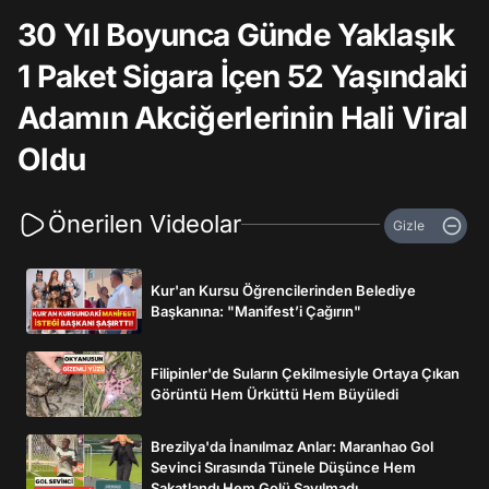
30 Yıl Boyunca Günde Yaklaşık
1 Paket Sigara İçen 52 Yaşındaki
Adamın Akciğerlerinin Hali Viral
Oldu
Önerilen Videolar
Gizle
Kur'an Kursu Öğrencilerinden Belediye
Başkanına: "Manifest’i Çağırın"
Filipinler'de Suların Çekilmesiyle Ortaya Çıkan
Görüntü Hem Ürküttü Hem Büyüledi
Brezilya'da İnanılmaz Anlar: Maranhao Gol
Sevinci Sırasında Tünele Düşünce Hem
Sakatlandı Hem Golü Sayılmadı