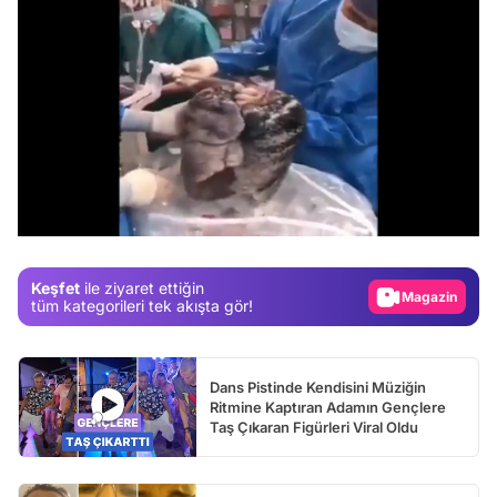
Video
Test
/
Gündem
Magazin
Keşfet
ile ziyaret ettiğin
Video
tüm kategorileri tek akışta gör!
Test
Dans Pistinde Kendisini Müziğin
Ritmine Kaptıran Adamın Gençlere
Taş Çıkaran Figürleri Viral Oldu