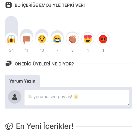
BU İÇERİĞE EMOJİYLE TEPKİ VER!
54
11
10
7
3
1
1
ONEDİO ÜYELERİ NE DİYOR?
Yorum Yazın
En Yeni İçerikler!