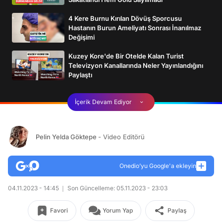
4 Kere Burnu Kırılan Dövüş Sporcusu
Hastanın Burun Ameliyatı Sonrası İnanılmaz
Değişimi
Kuzey Kore'de Bir Otelde Kalan Turist
Televizyon Kanallarında Neler Yayınlandığını
Paylaştı
İçerik Devam Ediyor
Pelin Yelda Göktepe
- Video Editörü
Onedio’yu Google'a ekleyin
04.11.2023 - 14:45
Son Güncelleme: 05.11.2023 - 23:03
Favori
Yorum Yap
Paylaş