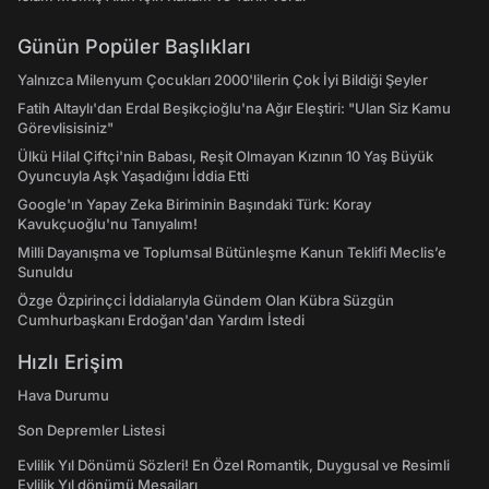
Günün Popüler Başlıkları
Yalnızca Milenyum Çocukları 2000'lilerin Çok İyi Bildiği Şeyler
Fatih Altaylı'dan Erdal Beşikçioğlu'na Ağır Eleştiri: "Ulan Siz Kamu
Görevlisisiniz"
Ülkü Hilal Çiftçi'nin Babası, Reşit Olmayan Kızının 10 Yaş Büyük
Oyuncuyla Aşk Yaşadığını İddia Etti
Google'ın Yapay Zeka Biriminin Başındaki Türk: Koray
Kavukçuoğlu'nu Tanıyalım!
Milli Dayanışma ve Toplumsal Bütünleşme Kanun Teklifi Meclis’e
Sunuldu
Özge Özpirinçci İddialarıyla Gündem Olan Kübra Süzgün
Cumhurbaşkanı Erdoğan'dan Yardım İstedi
Hızlı Erişim
Hava Durumu
Son Depremler Listesi
Evlilik Yıl Dönümü Sözleri! En Özel Romantik, Duygusal ve Resimli
Evlilik Yıl dönümü Mesajları