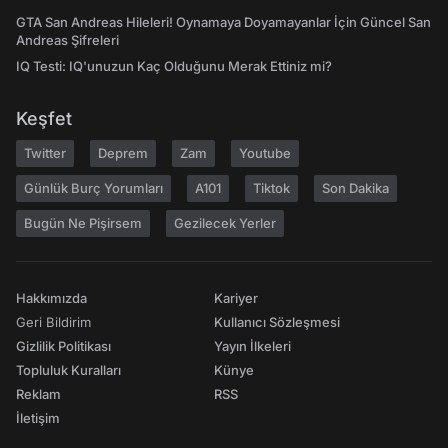
GTA San Andreas Hileleri! Oynamaya Doyamayanlar İçin Güncel San
Andreas Şifreleri
IQ Testi: IQ'unuzun Kaç Olduğunu Merak Ettiniz mi?
Keşfet
Twitter
Deprem
Zam
Youtube
Günlük Burç Yorumları
A101
Tiktok
Son Dakika
Bugün Ne Pişirsem
Gezilecek Yerler
Hakkımızda
Kariyer
Geri Bildirim
Kullanıcı Sözleşmesi
Gizlilik Politikası
Yayın İlkeleri
Topluluk Kuralları
Künye
Reklam
RSS
İletişim