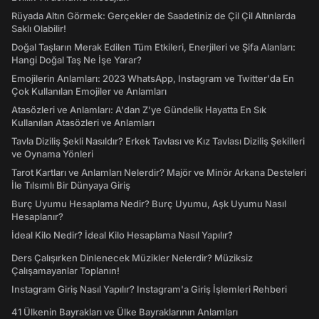
Rüyada Altın Görmek: Gerçekler de Saadetiniz de Çil Çil Altınlarda
Saklı Olabilir!
Doğal Taşların Merak Edilen Tüm Etkileri, Enerjileri ve Şifa Alanları:
Hangi Doğal Taş Ne İşe Yarar?
Emojilerin Anlamları: 2023 WhatsApp, Instagram ve Twitter'da En
Çok Kullanılan Emojiler ve Anlamları
Atasözleri ve Anlamları: A'dan Z'ye Gündelik Hayatta En Sık
Kullanılan Atasözleri ve Anlamları
Tavla Diziliş Şekli Nasıldır? Erkek Tavlası ve Kız Tavlası Diziliş Şekilleri
ve Oynama Yönleri
Tarot Kartları ve Anlamları Nelerdir? Majör ve Minör Arkana Desteleri
İle Tılsımlı Bir Dünyaya Giriş
Burç Uyumu Hesaplama Nedir? Burç Uyumu, Aşk Uyumu Nasıl
Hesaplanır?
İdeal Kilo Nedir? İdeal Kilo Hesaplama Nasıl Yapılır?
Ders Çalışırken Dinlenecek Müzikler Nelerdir? Müziksiz
Çalışamayanlar Toplanın!
Instagram Giriş Nasıl Yapılır? Instagram'a Giriş İşlemleri Rehberi
41 Ülkenin Bayrakları ve Ülke Bayraklarının Anlamları