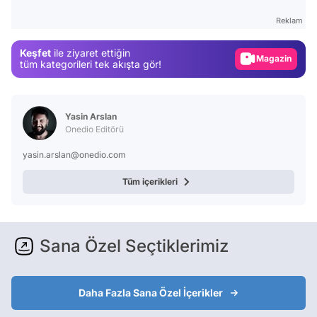
Gündem
Reklam
Magazin
Keşfet
ile ziyaret ettiğin
tüm kategorileri tek akışta gör!
Video
Test
Yasin Arslan
Onedio Editörü
yasin.arslan@onedio.com
Tüm içerikleri
Sana Özel Seçtiklerimiz
Daha Fazla Sana Özel İçerikler