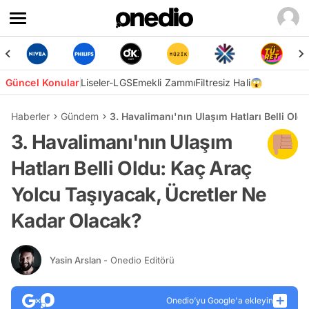
Güncel Konular
Liseler-LGS
Emekli Zammı
Filtresiz Hali😱
Haberler
Gündem
3. Havalimanı'nın Ulaşım Hatları Belli Ol
3. Havalimanı'nın Ulaşım
Hatları Belli Oldu: Kaç Araç
Yolcu Taşıyacak, Ücretler Ne
Kadar Olacak?
Yasin Arslan
- Onedio Editörü
Onedio’yu Google'a ekleyin