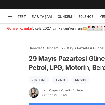
TEST
EV & YAŞAM
GÜNDEM
EĞLENCE
YE
Güncel Konular
Liseler
2027 İçin Rakam
Yeni İsim😱
Haberler
Gündem
29 Mayıs Pazartesi Güncel A
Fiyatı Ne Kadar Oldu?
29 Mayıs Pazartesi Güncel
Petrol, LPG, Motorin, Ben
Akaryakıt
Benzin
Motorin
İrem Özgür
- Onedio Editörü
29.05.2023 - 13:06