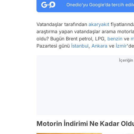
Onedio’yu Google’da tercih edil
Vatandaşlar tarafından
akaryakıt
fiyatlarınd
araştırma yapan vatandaşlar arama motorları
oldu? Bugün Brent petrol, LPG,
benzin
ve
m
Pazartesi günü
İstanbul
,
Ankara
ve
İzmir
'de
İçeriği
Motorin İndirimi Ne Kadar Old