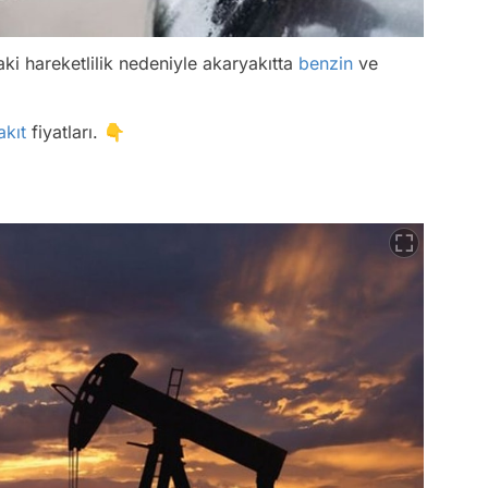
i hareketlilik nedeniyle akaryakıtta
benzin
ve
akıt
fiyatları. 👇