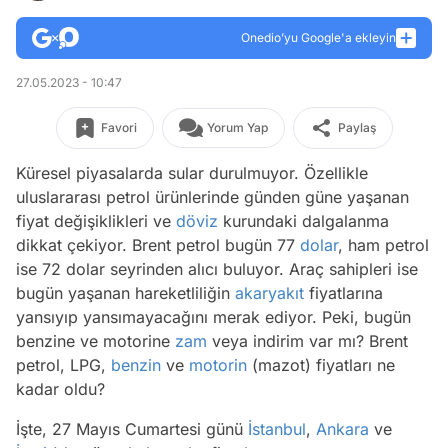
Onedio’yu Google'a ekleyin
27.05.2023 - 10:47
Favori
Yorum Yap
Paylaş
Küresel piyasalarda sular durulmuyor. Özellikle
uluslararası petrol ürünlerinde günden güne yaşanan
fiyat değişiklikleri ve
döviz
kurundaki dalgalanma
dikkat çekiyor. Brent petrol bugün 77
dolar
, ham petrol
ise 72 dolar seyrinden alıcı buluyor. Araç sahipleri ise
bugün yaşanan hareketliliğin
akaryakıt
fiyatlarına
yansıyıp yansımayacağını merak ediyor. Peki, bugün
benzine ve motorine
zam
veya indirim var mı? Brent
petrol, LPG,
benzin
ve
motorin
(mazot) fiyatları ne
kadar oldu?
İşte, 27 Mayıs Cumartesi günü
İstanbul
,
Ankara
ve