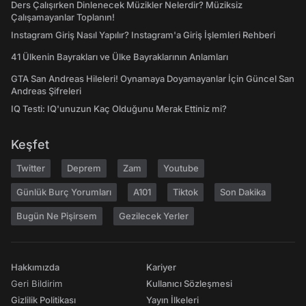
Ders Çalışırken Dinlenecek Müzikler Nelerdir? Müziksiz
Çalışamayanlar Toplanın!
Instagram Giriş Nasıl Yapılır? Instagram'a Giriş İşlemleri Rehberi
41 Ülkenin Bayrakları ve Ülke Bayraklarının Anlamları
GTA San Andreas Hileleri! Oynamaya Doyamayanlar İçin Güncel San
Andreas Şifreleri
IQ Testi: IQ'unuzun Kaç Olduğunu Merak Ettiniz mi?
Keşfet
Twitter
Deprem
Zam
Youtube
Günlük Burç Yorumları
A101
Tiktok
Son Dakika
Bugün Ne Pişirsem
Gezilecek Yerler
Hakkımızda
Kariyer
Geri Bildirim
Kullanıcı Sözleşmesi
Gizlilik Politikası
Yayın İlkeleri