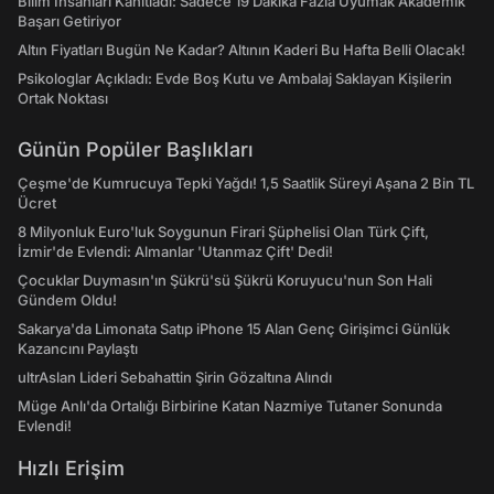
Bilim İnsanları Kanıtladı: Sadece 19 Dakika Fazla Uyumak Akademik
Başarı Getiriyor
Altın Fiyatları Bugün Ne Kadar? Altının Kaderi Bu Hafta Belli Olacak!
Psikologlar Açıkladı: Evde Boş Kutu ve Ambalaj Saklayan Kişilerin
Ortak Noktası
Günün Popüler Başlıkları
Çeşme'de Kumrucuya Tepki Yağdı! 1,5 Saatlik Süreyi Aşana 2 Bin TL
Ücret
8 Milyonluk Euro'luk Soygunun Firari Şüphelisi Olan Türk Çift,
İzmir'de Evlendi: Almanlar 'Utanmaz Çift' Dedi!
Çocuklar Duymasın'ın Şükrü'sü Şükrü Koruyucu'nun Son Hali
Gündem Oldu!
Sakarya'da Limonata Satıp iPhone 15 Alan Genç Girişimci Günlük
Kazancını Paylaştı
ultrAslan Lideri Sebahattin Şirin Gözaltına Alındı
Müge Anlı'da Ortalığı Birbirine Katan Nazmiye Tutaner Sonunda
Evlendi!
Hızlı Erişim