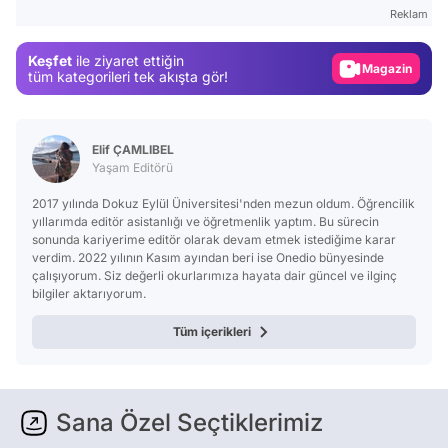
Gündem
Reklam
Magazin
Keşfet
ile ziyaret ettiğin
tüm kategorileri tek akışta gör!
Video
Test
Elif ÇAMLIBEL
Yaşam Editörü
2017 yılında Dokuz Eylül Üniversitesi'nden mezun oldum. Öğrencilik
yıllarımda editör asistanlığı ve öğretmenlik yaptım. Bu sürecin
sonunda kariyerime editör olarak devam etmek istediğime karar
verdim. 2022 yılının Kasım ayından beri ise Onedio bünyesinde
çalışıyorum. Siz değerli okurlarımıza hayata dair güncel ve ilginç
bilgiler aktarıyorum.
Tüm içerikleri
Sana Özel Seçtiklerimiz