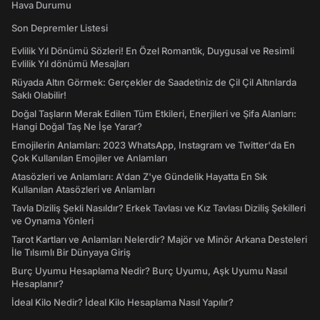
Hava Durumu
Son Depremler Listesi
Evlilik Yıl Dönümü Sözleri! En Özel Romantik, Duygusal ve Resimli
Evlilik Yıl dönümü Mesajları
Rüyada Altın Görmek: Gerçekler de Saadetiniz de Çil Çil Altınlarda
Saklı Olabilir!
Doğal Taşların Merak Edilen Tüm Etkileri, Enerjileri ve Şifa Alanları:
Hangi Doğal Taş Ne İşe Yarar?
Emojilerin Anlamları: 2023 WhatsApp, Instagram ve Twitter'da En
Çok Kullanılan Emojiler ve Anlamları
Atasözleri ve Anlamları: A'dan Z'ye Gündelik Hayatta En Sık
Kullanılan Atasözleri ve Anlamları
Tavla Diziliş Şekli Nasıldır? Erkek Tavlası ve Kız Tavlası Diziliş Şekilleri
ve Oynama Yönleri
Tarot Kartları ve Anlamları Nelerdir? Majör ve Minör Arkana Desteleri
İle Tılsımlı Bir Dünyaya Giriş
Burç Uyumu Hesaplama Nedir? Burç Uyumu, Aşk Uyumu Nasıl
Hesaplanır?
İdeal Kilo Nedir? İdeal Kilo Hesaplama Nasıl Yapılır?