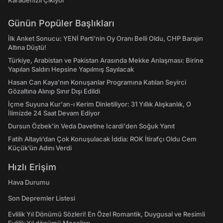
Karadenizli Çıkıyor"
Günün Popüler Başlıkları
İlk Anket Sonucu: YENİ Parti'nin Oy Oranı Belli Oldu, CHP Barajın
Altına Düştü!
Türkiye, Arabistan ve Pakistan Arasında Mekke Anlaşması: Birine
Yapılan Saldırı Hepsine Yapılmış Sayılacak
Hasan Can Kaya’nın Konuşanlar Programına Katılan Seyirci
Gözaltına Alınıp Sınır Dışı Edildi
İçme Suyuna Kur'an-ı Kerim Dinletiliyor: 31 Yıllık Alışkanlık, O
İlimizde 24 Saat Devam Ediyor
Dursun Özbek'in Veda Davetine Icardi'den Soğuk Yanıt
Fatih Altaylı’dan Çok Konuşulacak İddia: ROK İtirafçı Oldu Cem
Küçük’ün Adını Verdi
Hızlı Erişim
Hava Durumu
Son Depremler Listesi
Evlilik Yıl Dönümü Sözleri! En Özel Romantik, Duygusal ve Resimli