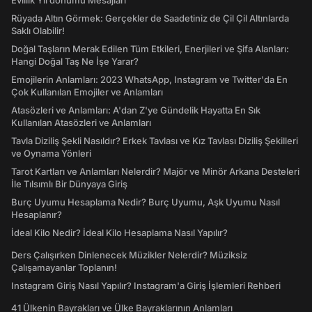
Evlilik Yıl dönümü Mesajları
Rüyada Altın Görmek: Gerçekler de Saadetiniz de Çil Çil Altınlarda
Saklı Olabilir!
Doğal Taşların Merak Edilen Tüm Etkileri, Enerjileri ve Şifa Alanları:
Hangi Doğal Taş Ne İşe Yarar?
Emojilerin Anlamları: 2023 WhatsApp, Instagram ve Twitter'da En
Çok Kullanılan Emojiler ve Anlamları
Atasözleri ve Anlamları: A'dan Z'ye Gündelik Hayatta En Sık
Kullanılan Atasözleri ve Anlamları
Tavla Diziliş Şekli Nasıldır? Erkek Tavlası ve Kız Tavlası Diziliş Şekilleri
ve Oynama Yönleri
Tarot Kartları ve Anlamları Nelerdir? Majör ve Minör Arkana Desteleri
İle Tılsımlı Bir Dünyaya Giriş
Burç Uyumu Hesaplama Nedir? Burç Uyumu, Aşk Uyumu Nasıl
Hesaplanır?
İdeal Kilo Nedir? İdeal Kilo Hesaplama Nasıl Yapılır?
Ders Çalışırken Dinlenecek Müzikler Nelerdir? Müziksiz
Çalışamayanlar Toplanın!
Instagram Giriş Nasıl Yapılır? Instagram'a Giriş İşlemleri Rehberi
41 Ülkenin Bayrakları ve Ülke Bayraklarının Anlamları