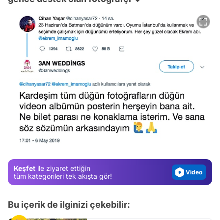
Video
Test
Gündem
Magazin
Keşfet
ile ziyaret ettiğin
Video
tüm kategorileri tek akışta gör!
Test
Bu içerik de ilginizi çekebilir: