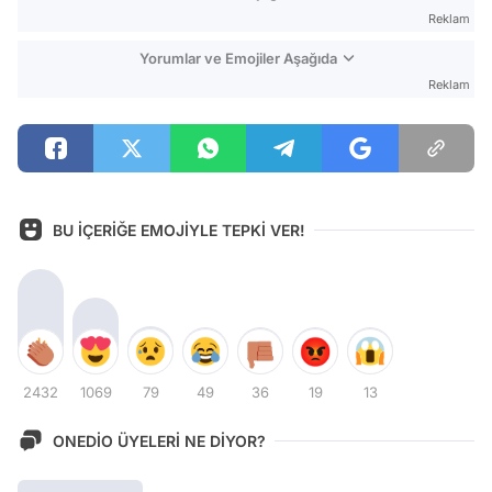
Reklam
Yorumlar ve Emojiler Aşağıda
Reklam
BU İÇERİĞE EMOJİYLE TEPKİ VER!
2432
1069
79
49
36
19
13
ONEDİO ÜYELERİ NE DİYOR?