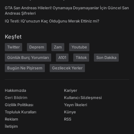
GTA San Andreas Hileleri! Oynamaya Doyamayanlar İçin Güncel San
Andreas Şifreleri
IQ Testi: IQ'unuzun Kaç Olduğunu Merak Ettiniz mi?
Keşfet
Twitter
Deprem
Zam
Youtube
Günlük Burç Yorumları
A101
Tiktok
Son Dakika
Bugün Ne Pişirsem
Gezilecek Yerler
Hakkımızda
Kariyer
Geri Bildirim
Kullanıcı Sözleşmesi
Gizlilik Politikası
Yayın İlkeleri
Topluluk Kuralları
Künye
Reklam
RSS
İletişim