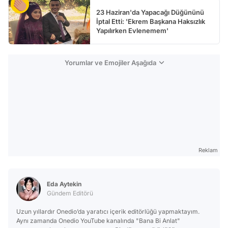
23 Haziran'da Yapacağı Düğününü
İptal Etti: 'Ekrem Başkana Haksızlık
Yapılırken Evlenemem'
Yorumlar ve Emojiler Aşağıda
Reklam
Eda Aytekin
Gündem Editörü
Uzun yıllardır Onedio’da yaratıcı içerik editörlüğü yapmaktayım.
Aynı zamanda Onedio YouTube kanalında "Bana Bi Anlat"