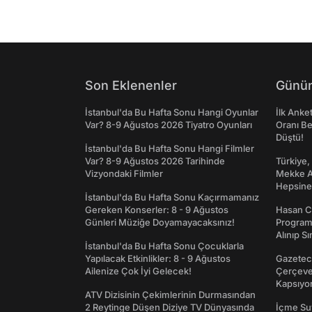
Son Eklenenler
Günün
İstanbul'da Bu Hafta Sonu Hangi Oyunlar
İlk Anke
Var? 8-9 Ağustos 2026 Tiyatro Oyunları
Oranı Be
Düştü!
İstanbul'da Bu Hafta Sonu Hangi Filmler
Var? 8-9 Ağustos 2026 Tarihinde
Türkiye,
Vizyondaki Filmler
Mekke An
Hepsine 
İstanbul'da Bu Hafta Sonu Kaçırmamanız
Gereken Konserler: 8 - 9 Ağustos
Hasan C
Günleri Müziğe Doyamayacaksınız!
Programı
Alınıp Sı
İstanbul'da Bu Hafta Sonu Çocuklarla
Yapılacak Etkinlikler: 8 - 9 Ağustos
Gazeteci
Ailenize Çok İyi Gelecek!
Çerçeve 
Kapsıyo
ATV Dizisinin Çekimlerinin Durmasından
2 Reytinge Düşen Diziye TV Dünyasında
İçme Suy