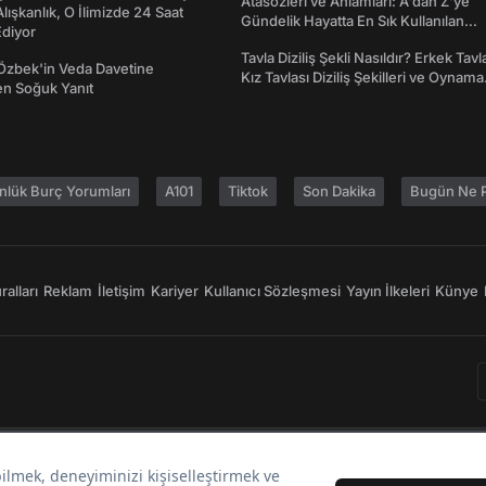
Atasözleri ve Anlamları: A'dan Z'ye
 Alışkanlık, O İlimizde 24 Saat
Gündelik Hayatta En Sık Kullanılan
diyor
Atasözleri ve Anlamları
Tavla Diziliş Şekli Nasıldır? Erkek Tavl
Özbek'in Veda Davetine
Kız Tavlası Diziliş Şekilleri ve Oynama
en Soğuk Yanıt
Yönleri
nlük Burç Yorumları
A101
Tiktok
Son Dakika
Bugün Ne P
alları
Reklam
İletişim
Kariyer
Kullanıcı Sözleşmesi
Yayın İlkeleri
Künye
Bir
markasıdır.