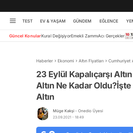
TEST
EV & YAŞAM
GÜNDEM
EĞLENCE
YE
Güncel Konular
Kural Değişiyor
Emekli Zammı
Acı Gerçekler
Haberler
Ekonomi
Altın Fiyatları
Cumhuriyet A
23 Eylül Kapalıçarşı Altı
Altın Ne Kadar Oldu?İşte
Altın
Müge Kakşi
- Onedio Üyesi
23.09.2021 - 18:49