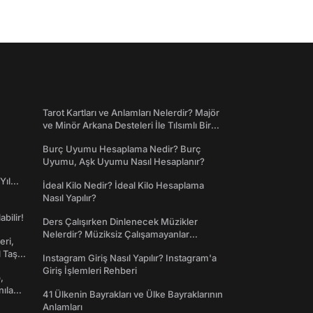
Tarot Kartları ve Anlamları Nelerdir? Majör
ve Minör Arkana Desteleri İle Tılsımlı Bir
Dünyaya Giriş
Burç Uyumu Hesaplama Nedir? Burç
Uyumu, Aşk Uyumu Nasıl Hesaplanır?
Yıl
İdeal Kilo Nedir? İdeal Kilo Hesaplama
Nasıl Yapılır?
abilir!
Ders Çalışırken Dinlenecek Müzikler
Nelerdir? Müziksiz Çalışamayanlar
eri,
Toplanın!
l Taş
Instagram Giriş Nasıl Yapılır? Instagram'a
Giriş İşlemleri Rehberi
,
nılan
41 Ülkenin Bayrakları ve Ülke Bayraklarının
Anlamları