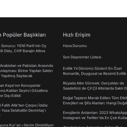
 Popüler Başlıkları
Hızlı Erişim
t Sonucu: YENİ Parti'nin Oy
Hava Durumu
lli Oldu, CHP Barajın Altına
Son Depremler Listesi
 Arabistan ve Pakistan Arasında
Evlilik Yıl Dönümü Sözleri! En Özel
laşması: Birine Yapılan Saldırı
Romantik, Duygusal ve Resimli Evlilik 
Yapılmış Sayılacak
dönümü Mesajları
Rüyada Altın Görmek: Gerçekler de
an Kaya’nın Konuşanlar
Saadetiniz de Çil Çil Altınlarda Saklı Ol
na Katılan Seyirci Gözaltına
nır Dışı Edildi
Doğal Taşların Merak Edilen Tüm Etkil
Enerjileri ve Şifa Alanları: Hangi Doğa
 Fatih Atik'ten Çarpıcı İddia:
Ne İşe Yarar?
Yasa Selahattin Demirtaş'ı
Emojilerin Anlamları: 2023 WhatsApp
r
Instagram ve Twitter'da En Çok Kulla
Emojiler ve Anlamları
una Kur'an-ı Kerim Dinletiliyor: