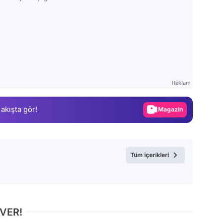
Video
Test
Reklam
Gündem
 akışta gör!
Magazin
Video
Test
Tüm içerikleri
 VER!