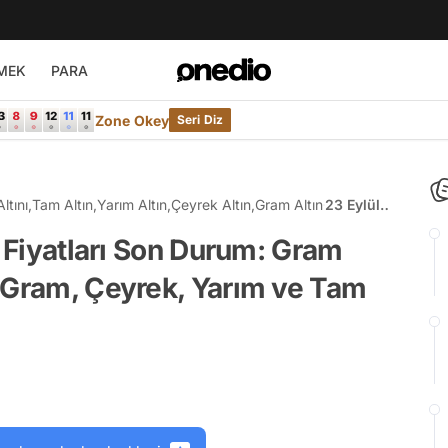
MEK
PARA
Zone Okey
Seri Diz
ltını
,
Tam Altın
,
Yarım Altın
,
Çeyrek Altın
,
Gram Altın
23 Eylül
Kapalıçarşı
n Fiyatları Son Durum: Gram
Altın Fiyatları
Son Durum:
 Gram, Çeyrek, Yarım ve Tam
Gram Altın
Ne Kadar
Oldu?İşte
Gram,
Çeyrek,
Yarım ve
Tam Altın