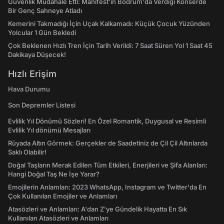
Güvenlik Müdahale Etti: Manifest'in Bodrum'da Verdiği Konserde
Bir Genç Sahneye Atladı
Kemerini Takmadığı İçin Uçak Kalkamadı: Küçük Çocuk Yüzünden
Yolcular 1 Gün Bekledi
Çok Beklenen Hızlı Tren İçin Tarih Verildi: 7 Saat Süren Yol 1 Saat 45
Dakikaya Düşecek!
Hızlı Erişim
Hava Durumu
Son Depremler Listesi
Evlilik Yıl Dönümü Sözleri! En Özel Romantik, Duygusal ve Resimli
Evlilik Yıl dönümü Mesajları
Rüyada Altın Görmek: Gerçekler de Saadetiniz de Çil Çil Altınlarda
Saklı Olabilir!
Doğal Taşların Merak Edilen Tüm Etkileri, Enerjileri ve Şifa Alanları:
Hangi Doğal Taş Ne İşe Yarar?
Emojilerin Anlamları: 2023 WhatsApp, Instagram ve Twitter'da En
Çok Kullanılan Emojiler ve Anlamları
Atasözleri ve Anlamları: A'dan Z'ye Gündelik Hayatta En Sık
Kullanılan Atasözleri ve Anlamları