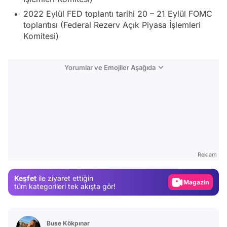
2022 Eylül FED toplantı tarihi 20 – 21 Eylül FOMC
toplantısı (Federal Rezerv Açık Piyasa İşlemleri
Komitesi)
Yorumlar ve Emojiler Aşağıda
Video
Test
Reklam
Gündem
Keşfet
ile ziyaret ettiğin
Magazin
tüm kategorileri tek akışta gör!
Video
Test
Buse Kökpınar