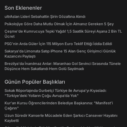
Son Eklenenler
ultrAslan Lideri Sebahattin Şirin Gözaltına Alındı
Psikolojiye Göre Daha Mutlu Olmak İçin Almanız Gereken 5 Şey
Çeşme'de Kumrucuya Tepki Yağdı! 1,5 Saatlik Süreyi Aşana 2 Bin TL
Ücret
PSG’nin Arda Güler İçin 115 Milyon Euro Teklif Ettiği İddia Edildi
Sakarya'da Limonata Satıp iPhone 15 Alan Genç Girişimci Günlük
Kazancını Paylaştı
Brezilya'da İnanılmaz Anlar: Maranhao Gol Sevinci Sırasında Tünele
Düşünce Hem Sakatlandı Hem Golü Sayılmadı
Günün Popüler Başlıkları
Sokak Röportajında Gurbetçi Türkiye ile Avrupa'yı Kıyasladı:
"Türkiye’deki Yolların Çoğu Avrupa’da Yok"
Kur'an Kursu Öğrencilerinden Belediye Başkanına: "Manifest’i
Çağırın"
Uzun Süredir Kanserle Mücadele Eden Şarkıcı Cansever Hayatını
Kaybetti