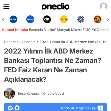
Güncel Konular
Bastonla Vurdu!
"Manyak Mısınız?"
30 Yıl Önce👀
Haberler
Gündem
2022 Yılının İlk ABD Merkez Bankası Top
2022 Yılının İlk ABD Merkez
Bankası Toplantısı Ne Zaman?
FED Faiz Kararı Ne Zaman
Açıklanacak?
Buse Kökpınar
- Onedio Üyesi
Onedio’yu Google'a ekleyin