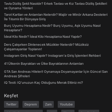
Tavla Diziliş Şekli Nasıldır? Erkek Tavlası ve Kız Tavlası Diziliş Şekilleri
ve Oynama Yönleri
Tarot Kartları ve Anlamları Nelerdir? Majör ve Minör Arkana Desteleri
İle Tılsımlı Bir Dünyaya Giriş
Burç Uyumu Hesaplama Nedir? Burç Uyumu, Aşk Uyumu Nasıl
Hesaplanır?
İdeal Kilo Nedir? İdeal Kilo Hesaplama Nasıl Yapılır?
Ders Çalışırken Dinlenecek Müzikler Nelerdir? Müziksiz
Çalışamayanlar Toplanın!
Instagram Giriş Nasıl Yapılır? Instagram'a Giriş İşlemleri Rehberi
41 Ülkenin Bayrakları ve Ülke Bayraklarının Anlamları
GTA San Andreas Hileleri! Oynamaya Doyamayanlar İçin Güncel San
Andreas Şifreleri
IQ Testi: IQ'unuzun Kaç Olduğunu Merak Ettiniz mi?
Keşfet
Twitter
Deprem
Zam
Youtube