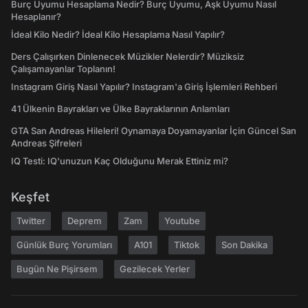
Burç Uyumu Hesaplama Nedir? Burç Uyumu, Aşk Uyumu Nasıl
Hesaplanır?
İdeal Kilo Nedir? İdeal Kilo Hesaplama Nasıl Yapılır?
Ders Çalışırken Dinlenecek Müzikler Nelerdir? Müziksiz
Çalışamayanlar Toplanın!
Instagram Giriş Nasıl Yapılır? Instagram'a Giriş İşlemleri Rehberi
41 Ülkenin Bayrakları ve Ülke Bayraklarının Anlamları
GTA San Andreas Hileleri! Oynamaya Doyamayanlar İçin Güncel San
Andreas Şifreleri
IQ Testi: IQ'unuzun Kaç Olduğunu Merak Ettiniz mi?
Keşfet
Twitter
Deprem
Zam
Youtube
Günlük Burç Yorumları
A101
Tiktok
Son Dakika
Bugün Ne Pişirsem
Gezilecek Yerler