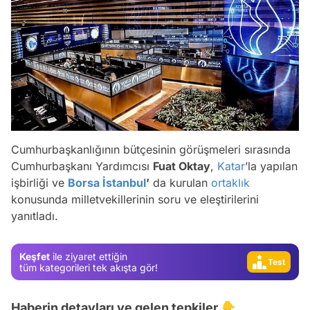
Video
Cumhurbaşkanlığının bütçesinin görüşmeleri sırasında
Cumhurbaşkanı Yardımcısı
Fuat Oktay
,
Katar
’la yapılan
Test
işbirliği ve
Borsa İstanbul
’
da kurulan
ortaklık
Gündem
konusunda milletvekillerinin soru ve eleştirilerini
yanıtladı.
Magazin
Video
Keşfet
ile ziyaret ettiğin
Test
tüm kategorileri tek akışta gör!
Haberin detayları ve gelen tepkiler 👇