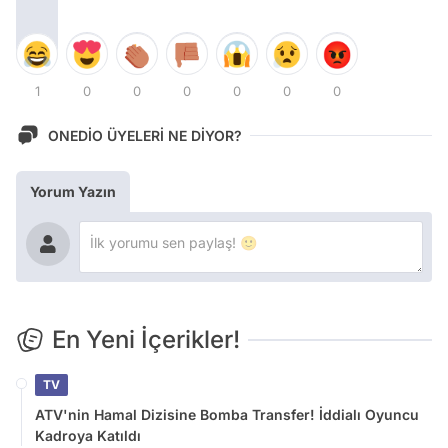
1
0
0
0
0
0
0
ONEDİO ÜYELERİ NE DİYOR?
Yorum Yazın
En Yeni İçerikler!
TV
ATV'nin Hamal Dizisine Bomba Transfer! İddialı Oyuncu
Kadroya Katıldı