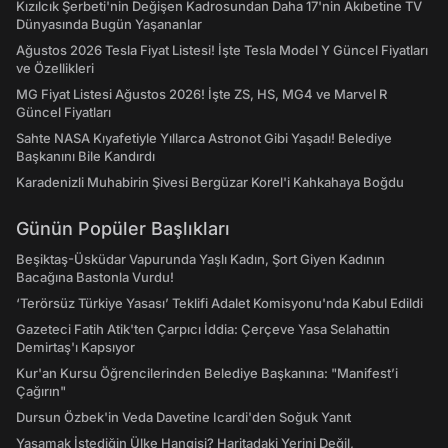
Kızılcık Şerbeti'nin Değişen Kadrosundan Daha 17'nin Akıbetine TV
Dünyasında Bugün Yaşananlar
Ağustos 2026 Tesla Fiyat Listesi! İşte Tesla Model Y Güncel Fiyatları
ve Özellikleri
MG Fiyat Listesi Ağustos 2026! İşte ZS, HS, MG4 ve Marvel R
Güncel Fiyatları
Sahte NASA Kıyafetiyle Yıllarca Astronot Gibi Yaşadı! Belediye
Başkanını Bile Kandırdı
Karadenizli Muhabirin Şivesi Bergüzar Korel'i Kahkahaya Boğdu
Günün Popüler Başlıkları
Beşiktaş-Üsküdar Vapurunda Yaşlı Kadın, Şort Giyen Kadının
Bacağına Bastonla Vurdu!
‘Terörsüz Türkiye Yasası’ Teklifi Adalet Komisyonu'nda Kabul Edildi
Gazeteci Fatih Atik'ten Çarpıcı İddia: Çerçeve Yasa Selahattin
Demirtaş'ı Kapsıyor
Kur'an Kursu Öğrencilerinden Belediye Başkanına: "Manifest’i
Çağırın"
Dursun Özbek'in Veda Davetine Icardi'den Soğuk Yanıt
Yaşamak İstediğin Ülke Hangisi? Haritadaki Yerini Değil,