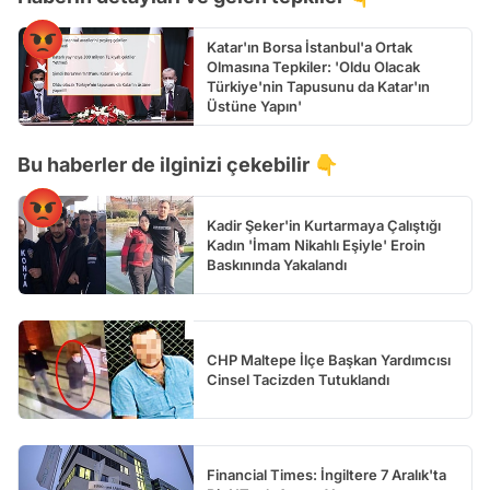
Katar'ın Borsa İstanbul'a Ortak
Olmasına Tepkiler: 'Oldu Olacak
Türkiye'nin Tapusunu da Katar'ın
Üstüne Yapın'
Bu haberler de ilginizi çekebilir 👇
Kadir Şeker'in Kurtarmaya Çalıştığı
Kadın 'İmam Nikahlı Eşiyle' Eroin
Baskınında Yakalandı
CHP Maltepe İlçe Başkan Yardımcısı
Cinsel Tacizden Tutuklandı
Financial Times: İngiltere 7 Aralık'ta