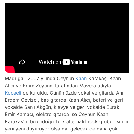
Madrigal, 2007 yılında Ceyhun
Kaan
Karakaş, Kaan
Alıcı ve Emre Zeytinci tarafından Mavera adıyla
Kocaeli
'de kuruldu. Günümüzde vokal ve gitarda Anıl
Erdem Cevizci, bas gitarda Kaan Alıcı, bateri ve geri
vokalde Sanlı Akgün, klavye ve geri vokalde Burak
Emir Kamacı, elektro gitarda ise Ceyhun Kaan
Karakaş'ın bulunduğu Türk alternatif rock grubu. İsmini
yeni yeni duyuruyor olsa da, gelecek de daha çok