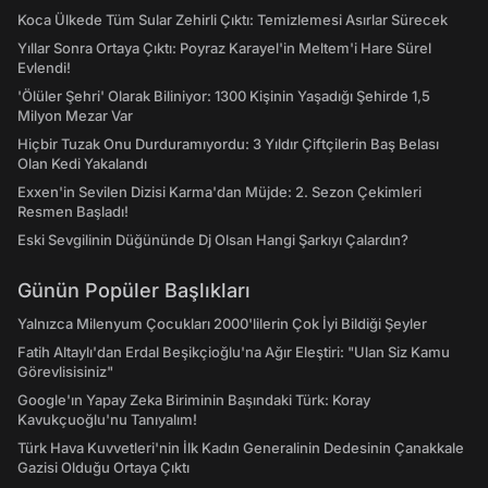
Koca Ülkede Tüm Sular Zehirli Çıktı: Temizlemesi Asırlar Sürecek
Yıllar Sonra Ortaya Çıktı: Poyraz Karayel'in Meltem'i Hare Sürel
Evlendi!
'Ölüler Şehri' Olarak Biliniyor: 1300 Kişinin Yaşadığı Şehirde 1,5
Milyon Mezar Var
Hiçbir Tuzak Onu Durduramıyordu: 3 Yıldır Çiftçilerin Baş Belası
Olan Kedi Yakalandı
Exxen'in Sevilen Dizisi Karma'dan Müjde: 2. Sezon Çekimleri
Resmen Başladı!
Eski Sevgilinin Düğününde Dj Olsan Hangi Şarkıyı Çalardın?
Günün Popüler Başlıkları
Yalnızca Milenyum Çocukları 2000'lilerin Çok İyi Bildiği Şeyler
Fatih Altaylı'dan Erdal Beşikçioğlu'na Ağır Eleştiri: "Ulan Siz Kamu
Görevlisisiniz"
Google'ın Yapay Zeka Biriminin Başındaki Türk: Koray
Kavukçuoğlu'nu Tanıyalım!
Türk Hava Kuvvetleri'nin İlk Kadın Generalinin Dedesinin Çanakkale
Gazisi Olduğu Ortaya Çıktı