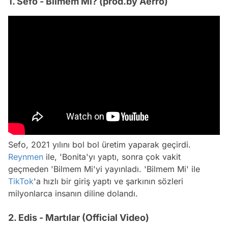
1. Sefo - Bilmem Mi? (prod.by Aerro)
Sefo, 2021 yılını bol bol üretim yaparak geçirdi.
Reynmen
ile, 'Bonita'yı yaptı, sonra çok vakit
geçmeden 'Bilmem Mi'yi yayınladı. 'Bilmem Mi' ile
TikTok
'a hızlı bir giriş yaptı ve şarkının sözleri
milyonlarca insanın diline dolandı.
2. Edis - Martılar (Official Video)