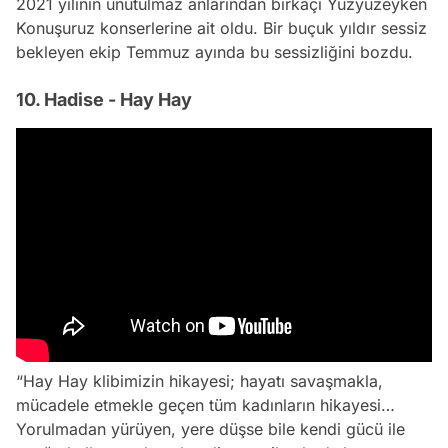
2021 yılının unutulmaz anlarından birkaçı Yüzyüzeyken
Konuşuruz konserlerine ait oldu. Bir buçuk yıldır sessiz
bekleyen ekip Temmuz ayında bu sessizliğini bozdu.
10. Hadise - Hay Hay
“Hay Hay klibimizin hikayesi; hayatı savaşmakla,
mücadele etmekle geçen tüm kadınların hikayesi…
Yorulmadan yürüyen, yere düşse bile kendi gücü ile