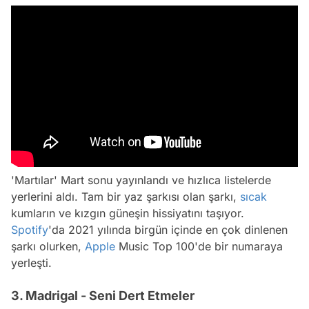
'Martılar' Mart sonu yayınlandı ve hızlıca listelerde
yerlerini aldı. Tam bir yaz şarkısı olan şarkı,
sıcak
kumların ve kızgın güneşin hissiyatını taşıyor.
Spotify
'da 2021 yılında birgün içinde en çok dinlenen
şarkı olurken,
Apple
Music Top 100'de bir numaraya
yerleşti.
3. Madrigal - Seni Dert Etmeler