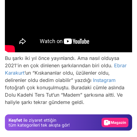
Bu şarkı iki yıl önce yayınlandı. Ama nasıl olduysa
2021'in en çok dinlenen şarkılarından biri oldu.
Ebrar
Karakurt
’un “Kıskananlar oldu, üzülenler oldu,
delirenler oldu dedim olabilir” yazdığı
Instagram
fotoğrafı çok konuşulmuştu. Buradaki cümle aslında
Video
Dolu Kadehi Ters Tut’un “Madem” şarkısına aitti. Ve
haliyle şarkı tekrar gündeme geldi.
Test
Gündem
Keşfet
ile ziyaret ettiğin
Magazin
tüm kategorileri tek akışta gör!
Video