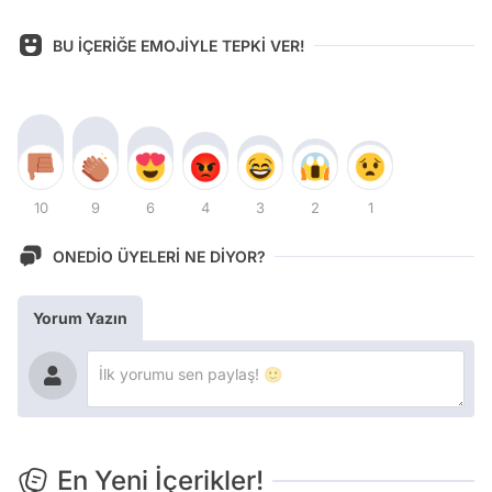
BU İÇERİĞE EMOJİYLE TEPKİ VER!
10
9
6
4
3
2
1
ONEDİO ÜYELERİ NE DİYOR?
Yorum Yazın
En Yeni İçerikler!