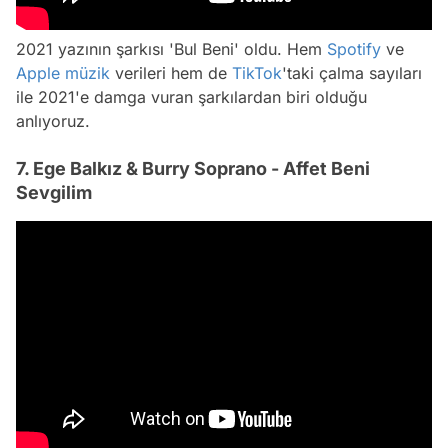
2021 yazının şarkısı 'Bul Beni' oldu. Hem
Spotify
ve
Apple
müzik
verileri hem de
TikTok
'taki çalma sayıları
ile 2021'e damga vuran şarkılardan biri olduğu
anlıyoruz.
7. Ege Balkız & Burry Soprano - Affet Beni
Sevgilim