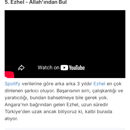
5. Ezhel - Allah’ından Bul
Spotify
verilerine göre arka arka 3 yıldır
Ezhel
en çok
dinlenen şarkıcı oluyor. Başarısının sırrı, çalışkanlığı ve
yaratıcılığı, bundan bahsetmeye bile gerek yok.
Angara'nın bağrından gelen Ezhel, uzun süredir
Türkiye'den uzak ancak biliyoruz ki, kalbi burada
atıyor.