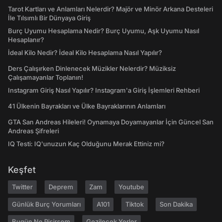
Tarot Kartları ve Anlamları Nelerdir? Majör ve Minör Arkana Desteleri
İle Tılsımlı Bir Dünyaya Giriş
Burç Uyumu Hesaplama Nedir? Burç Uyumu, Aşk Uyumu Nasıl
Hesaplanır?
İdeal Kilo Nedir? İdeal Kilo Hesaplama Nasıl Yapılır?
Ders Çalışırken Dinlenecek Müzikler Nelerdir? Müziksiz
Çalışamayanlar Toplanın!
Instagram Giriş Nasıl Yapılır? Instagram'a Giriş İşlemleri Rehberi
41 Ülkenin Bayrakları ve Ülke Bayraklarının Anlamları
GTA San Andreas Hileleri! Oynamaya Doyamayanlar İçin Güncel San
Andreas Şifreleri
IQ Testi: IQ'unuzun Kaç Olduğunu Merak Ettiniz mi?
Keşfet
Twitter
Deprem
Zam
Youtube
Günlük Burç Yorumları
A101
Tiktok
Son Dakika
Bugün Ne Pişirsem
Gezilecek Yerler