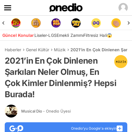
Güncel Konular
Liseler-LGS
Emekli Zammı
Filtresiz Hali😱
Haberler
Genel Kültür
Müzik
2021’in En Çok Dinlenen Şarkı
2021’in En Çok Dinlenen
Şarkıları Neler Olmuş, En
Çok Kimler Dinlenmiş? Hepsi
Burada!
Musical Dio
- Onedio Üyesi
Onedio’yu Google'a ekleyin