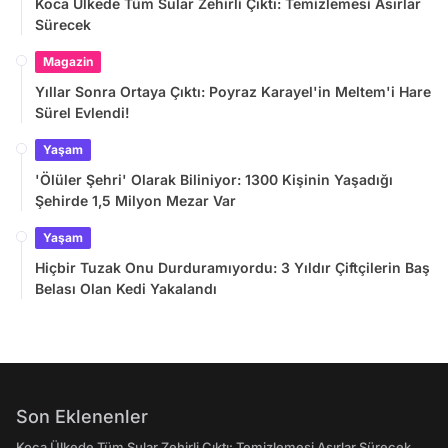
Koca Ülkede Tüm Sular Zehirli Çıktı: Temizlemesi Asırlar
Sürecek
Magazin
Yıllar Sonra Ortaya Çıktı: Poyraz Karayel'in Meltem'i Hare
Sürel Evlendi!
Yaşam
'Ölüler Şehri' Olarak Biliniyor: 1300 Kişinin Yaşadığı
Şehirde 1,5 Milyon Mezar Var
Yaşam
Hiçbir Tuzak Onu Durduramıyordu: 3 Yıldır Çiftçilerin Baş
Belası Olan Kedi Yakalandı
Son Eklenenler
Koca Ülkede Tüm Sular Zehirli Çıktı: Temizlemesi Asırlar Sürecek