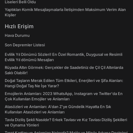
Liseleri Belli Oldu
Yaptıkları Komik Mesajlaşmalarla İletişimden Maksimum Verim Alan
Kişiler
Hızlı Erişim
Hava Durumu
Son Depremler Listesi
Evlilik Yıl Dönümü Sözleri! En Özel Romantik, Duygusal ve Resimli
Evlilik Yıl dönümü Mesajları
Rüyada Altın Görmek: Gerçekler de Saadetiniz de Çil Çil Altınlarda
Saklı Olabilir!
Doğal Taşların Merak Edilen Tüm Etkileri, Enerjileri ve Şifa Alanları:
Hangi Doğal Taş Ne İşe Yarar?
Emojilerin Anlamları: 2023 WhatsApp, Instagram ve Twitter'da En
Çok Kullanılan Emojiler ve Anlamları
Atasözleri ve Anlamları: A'dan Z'ye Gündelik Hayatta En Sık
Kullanılan Atasözleri ve Anlamları
Tavla Diziliş Şekli Nasıldır? Erkek Tavlası ve Kız Tavlası Diziliş Şekilleri
ve Oynama Yönleri
Tarot Kartları ve Anlamları Nelerdir? Majör ve Minör Arkana Desteleri