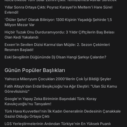
Yıllar Sonra Ortaya Çıktı: Poyraz Karayel'in Meltem'i Hare Sürel
Evlendi!
'Ölüler Şehri' Olarak Biliniyor: 1300 Kişinin Yaşadığı Şehirde 1,5
Milyon Mezar Var
Hiçbir Tuzak Onu Durduramıyordu: 3 Yıldır Çiftçilerin Baş Belası
Olan Kedi Yakalandı
Exxen'in Sevilen Dizisi Karma'dan Müjde: 2. Sezon Çekimleri
Resmen Başladı!
Eski Sevgilinin Düğününde Dj Olsan Hangi Şarkıyı Çalardın?
Günün Popüler Başlıkları
Yalnızca Milenyum Çocukları 2000'lilerin Çok İyi Bildiği Şeyler
Fatih Altaylı'dan Erdal Beşikçioğlu'na Ağır Eleştiri: "Ulan Siz Kamu
Görevlisisiniz"
Google'ın Yapay Zeka Biriminin Başındaki Türk: Koray
Kavukçuoğlu'nu Tanıyalım!
Türk Hava Kuvvetleri'nin İlk Kadın Generalinin Dedesinin Çanakkale
Gazisi Olduğu Ortaya Çıktı
LGS Yerleştirmelerinin Ardından Türkiye'nin En Yüksek Puanlı