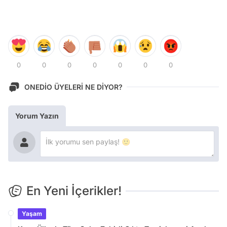
0
0
0
0
0
0
0
ONEDİO ÜYELERİ NE DİYOR?
Yorum Yazın
En Yeni İçerikler!
Yaşam