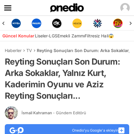
Güncel Konular
Liseler-LGS
Emekli Zammı
Filtresiz Hali😱
Haberler
TV
Reyting Sonuçları Son Durum: Arka Sokaklar, Ya
Reyting Sonuçları Son Durum:
Arka Sokaklar, Yalnız Kurt,
Kaderimin Oyunu ve Aziz
Reyting Sonuçları...
İsmail Kahraman
- Gündem Editörü
Onedio’yu Google'a ekleyin