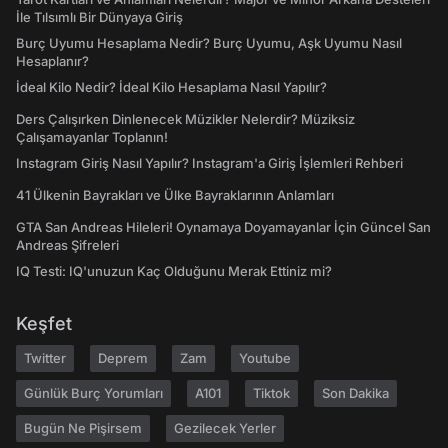
İle Tılsımlı Bir Dünyaya Giriş
Burç Uyumu Hesaplama Nedir? Burç Uyumu, Aşk Uyumu Nasıl
Hesaplanır?
İdeal Kilo Nedir? İdeal Kilo Hesaplama Nasıl Yapılır?
Ders Çalışırken Dinlenecek Müzikler Nelerdir? Müziksiz
Çalışamayanlar Toplanın!
Instagram Giriş Nasıl Yapılır? Instagram'a Giriş İşlemleri Rehberi
41 Ülkenin Bayrakları ve Ülke Bayraklarının Anlamları
GTA San Andreas Hileleri! Oynamaya Doyamayanlar İçin Güncel San
Andreas Şifreleri
IQ Testi: IQ'unuzun Kaç Olduğunu Merak Ettiniz mi?
Keşfet
Twitter
Deprem
Zam
Youtube
Günlük Burç Yorumları
A101
Tiktok
Son Dakika
Bugün Ne Pişirsem
Gezilecek Yerler