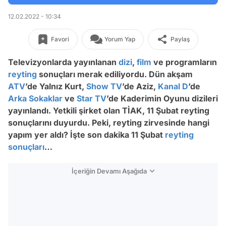
12.02.2022 - 10:34
Favori
Yorum Yap
Paylaş
Televizyonlarda yayınlanan
dizi
,
film
ve programların
reyting
sonuçları merak ediliyordu. Dün akşam
ATV
’de Yalnız Kurt,
Show TV
’de Aziz,
Kanal D
’de
Arka Sokaklar
ve
Star TV
’de Kaderimin Oyunu dizileri
yayınlandı. Yetkili şirket olan TİAK, 11 Şubat reyting
sonuçlarını duyurdu. Peki, reyting zirvesinde hangi
yapım yer aldı? İşte son dakika 11 Şubat
reyting
sonuçları
…
İçeriğin Devamı Aşağıda