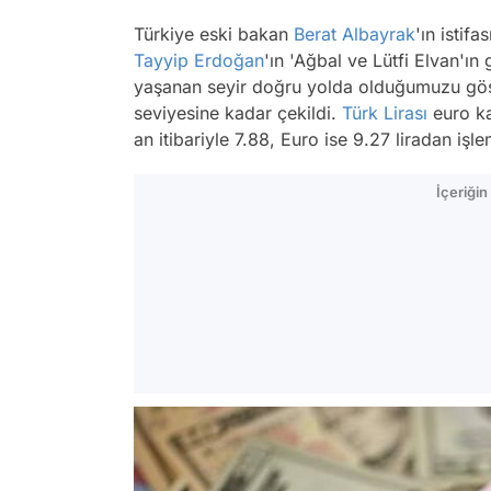
Türkiye eski bakan
Berat Albayrak
'ın istif
Tayyip Erdoğan
'ın 'Ağbal ve Lütfi Elvan'ı
yaşanan seyir doğru yolda olduğumuzu göst
seviyesine kadar çekildi.
Türk Lirası
euro ka
an itibariyle 7.88, Euro ise 9.27 liradan işl
İçeriği