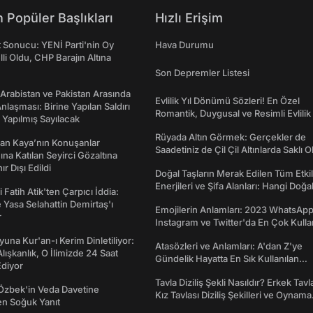
 Popüler Başlıkları
Hızlı Erişim
t Sonucu: YENİ Parti'nin Oy
Hava Durumu
lli Oldu, CHP Barajın Altına
Son Depremler Listesi
 Arabistan ve Pakistan Arasında
Evlilik Yıl Dönümü Sözleri! En Özel
laşması: Birine Yapılan Saldırı
Romantik, Duygusal ve Resimli Evlilik 
Yapılmış Sayılacak
dönümü Mesajları
Rüyada Altın Görmek: Gerçekler de
an Kaya’nın Konuşanlar
Saadetiniz de Çil Çil Altınlarda Saklı Ol
na Katılan Seyirci Gözaltına
nır Dışı Edildi
Doğal Taşların Merak Edilen Tüm Etkil
Enerjileri ve Şifa Alanları: Hangi Doğa
 Fatih Atik'ten Çarpıcı İddia:
Ne İşe Yarar?
Yasa Selahattin Demirtaş'ı
Emojilerin Anlamları: 2023 WhatsApp
r
Instagram ve Twitter'da En Çok Kulla
Emojiler ve Anlamları
una Kur'an-ı Kerim Dinletiliyor:
Atasözleri ve Anlamları: A'dan Z'ye
 Alışkanlık, O İlimizde 24 Saat
Gündelik Hayatta En Sık Kullanılan
diyor
Atasözleri ve Anlamları
Tavla Diziliş Şekli Nasıldır? Erkek Tavl
Özbek'in Veda Davetine
Kız Tavlası Diziliş Şekilleri ve Oynama
en Soğuk Yanıt
Yönleri