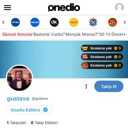
Güncel Konular
Bastonla Vurdu!
"Manyak Mısınız?"
30 Yıl Önce👀
Sıralama yok
0
Sıralama yok
0
Sıralama yok
0
Takip Et
gustave
@gustave
Onedio Editörü
1
Takipçiler
0
Takip Ettikleri