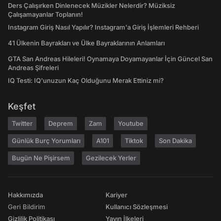
Ders Çalışırken Dinlenecek Müzikler Nelerdir? Müziksiz
Çalışamayanlar Toplanın!
Instagram Giriş Nasıl Yapılır? Instagram'a Giriş İşlemleri Rehberi
41 Ülkenin Bayrakları ve Ülke Bayraklarının Anlamları
GTA San Andreas Hileleri! Oynamaya Doyamayanlar İçin Güncel San
Andreas Şifreleri
IQ Testi: IQ'unuzun Kaç Olduğunu Merak Ettiniz mi?
Keşfet
Twitter
Deprem
Zam
Youtube
Günlük Burç Yorumları
A101
Tiktok
Son Dakika
Bugün Ne Pişirsem
Gezilecek Yerler
Hakkımızda
Kariyer
Geri Bildirim
Kullanıcı Sözleşmesi
Gizlilik Politikası
Yayın İlkeleri