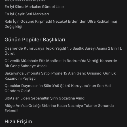
En İyi Klima Markaları Güncel Liste
En İyi Çeyiz Seti Markaları
Rolü İçin Gözünü Kırpmadı! Nezaket Erden'den Ultra Radikal İmaj
Değişikliği
Günün Popüler Başlıkları
Çeşme'de Kumrucuya Tepki Yağdı! 1,5 Saatlik Süreyi Aşana 2 Bin TL
Ücret
Güvenlik Müdahale Etti: Manifest'in Bodrum'da Verdiği Konserde
Bir Genç Sahneye Atladı
Sakarya'da Limonata Satıp iPhone 15 Alan Genç Girişimci Günlük
Kazancını Paylaştı
Çocuklar Duymasın'ın Şükrü'sü Şükrü Koruyucu'nun Son Hali
Gündem Oldu!
ultrAslan Lideri Sebahattin Şirin Gözaltına Alındı
Müge Anlı'da Ortalığı Birbirine Katan Nazmiye Tutaner Sonunda
Evlendi!
Hızlı Erişim