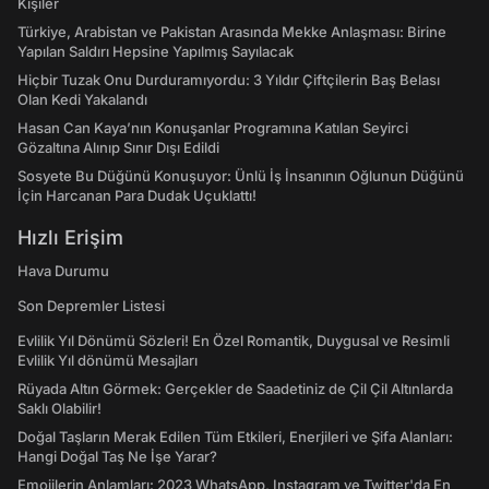
Kişiler
Türkiye, Arabistan ve Pakistan Arasında Mekke Anlaşması: Birine
Yapılan Saldırı Hepsine Yapılmış Sayılacak
Hiçbir Tuzak Onu Durduramıyordu: 3 Yıldır Çiftçilerin Baş Belası
Olan Kedi Yakalandı
Hasan Can Kaya’nın Konuşanlar Programına Katılan Seyirci
Gözaltına Alınıp Sınır Dışı Edildi
Sosyete Bu Düğünü Konuşuyor: Ünlü İş İnsanının Oğlunun Düğünü
İçin Harcanan Para Dudak Uçuklattı!
Hızlı Erişim
Hava Durumu
Son Depremler Listesi
Evlilik Yıl Dönümü Sözleri! En Özel Romantik, Duygusal ve Resimli
Evlilik Yıl dönümü Mesajları
Rüyada Altın Görmek: Gerçekler de Saadetiniz de Çil Çil Altınlarda
Saklı Olabilir!
Doğal Taşların Merak Edilen Tüm Etkileri, Enerjileri ve Şifa Alanları:
Hangi Doğal Taş Ne İşe Yarar?
Emojilerin Anlamları: 2023 WhatsApp, Instagram ve Twitter'da En