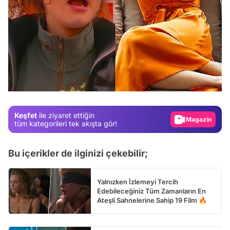
Video
Test
Gündem
Magazin
Keşfet
ile ziyaret ettiğin
Video
tüm kategorileri tek akışta gör!
Test
Bu içerikler de ilginizi çekebilir;
Yalnızken İzlemeyi Tercih
Edebileceğiniz Tüm Zamanların En
Ateşli Sahnelerine Sahip 19 Film 🔥