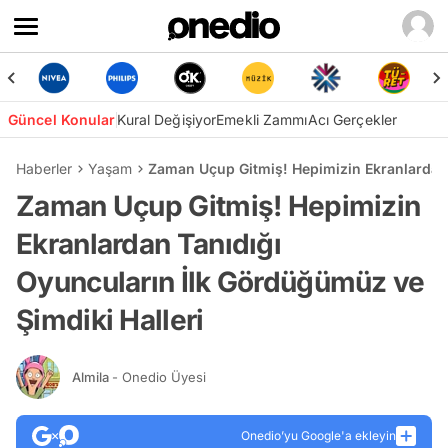
Güncel Konular
Kural Değişiyor
Emekli Zammı
Acı Gerçekler
Haberler
Yaşam
Zaman Uçup Gitmiş! Hepimizin Ekranlardan 
Zaman Uçup Gitmiş! Hepimizin
Ekranlardan Tanıdığı
Oyuncuların İlk Gördüğümüz ve
Şimdiki Halleri
Almila
- Onedio Üyesi
Onedio’yu Google'a ekleyin