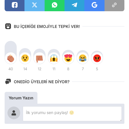
BU İÇERİĞE EMOJİYLE TEPKİ VER!
40
14
12
11
8
7
5
ONEDİO ÜYELERİ NE DİYOR?
Yorum Yazın