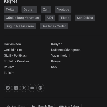
Keşfet
Twitter
Deprem
Zam
Youtube
Günlük Burç Yorumları
A101
Tiktok
Son Dakika
Bugün Ne Pişirsem
Gezilecek Yerler
Hakkımızda
Kariyer
Geri Bildirim
Kullanıcı Sözleşmesi
Gizlilik Politikası
Yayın İlkeleri
Topluluk Kuralları
Künye
Reklam
RSS
İletişim