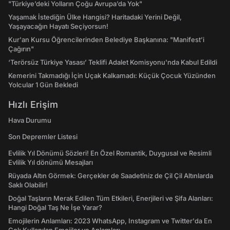
"Türkiye’deki Yolların Çoğu Avrupa’da Yok"
Yaşamak İstediğin Ülke Hangisi? Haritadaki Yerini Değil,
Yaşayacağın Hayatı Seçiyorsun!
Kur'an Kursu Öğrencilerinden Belediye Başkanına: "Manifest’i
Çağırın"
‘Terörsüz Türkiye Yasası’ Teklifi Adalet Komisyonu'nda Kabul Edildi
Kemerini Takmadığı İçin Uçak Kalkamadı: Küçük Çocuk Yüzünden
Yolcular 1 Gün Bekledi
Hızlı Erişim
Hava Durumu
Son Depremler Listesi
Evlilik Yıl Dönümü Sözleri! En Özel Romantik, Duygusal ve Resimli
Evlilik Yıl dönümü Mesajları
Rüyada Altın Görmek: Gerçekler de Saadetiniz de Çil Çil Altınlarda
Saklı Olabilir!
Doğal Taşların Merak Edilen Tüm Etkileri, Enerjileri ve Şifa Alanları:
Hangi Doğal Taş Ne İşe Yarar?
Emojilerin Anlamları: 2023 WhatsApp, Instagram ve Twitter'da En