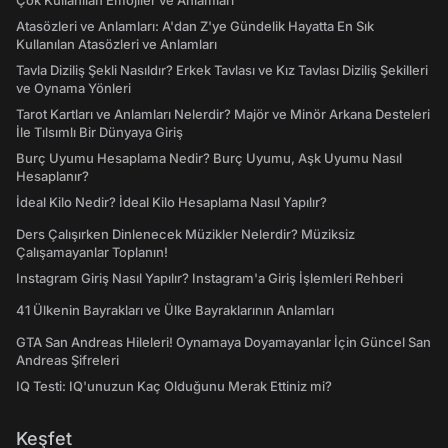
Çok Kullanılan Emojiler ve Anlamları
Atasözleri ve Anlamları: A'dan Z'ye Gündelik Hayatta En Sık
Kullanılan Atasözleri ve Anlamları
Tavla Diziliş Şekli Nasıldır? Erkek Tavlası ve Kız Tavlası Diziliş Şekilleri
ve Oynama Yönleri
Tarot Kartları ve Anlamları Nelerdir? Majör ve Minör Arkana Desteleri
İle Tılsımlı Bir Dünyaya Giriş
Burç Uyumu Hesaplama Nedir? Burç Uyumu, Aşk Uyumu Nasıl
Hesaplanır?
İdeal Kilo Nedir? İdeal Kilo Hesaplama Nasıl Yapılır?
Ders Çalışırken Dinlenecek Müzikler Nelerdir? Müziksiz
Çalışamayanlar Toplanın!
Instagram Giriş Nasıl Yapılır? Instagram'a Giriş İşlemleri Rehberi
41 Ülkenin Bayrakları ve Ülke Bayraklarının Anlamları
GTA San Andreas Hileleri! Oynamaya Doyamayanlar İçin Güncel San
Andreas Şifreleri
IQ Testi: IQ'unuzun Kaç Olduğunu Merak Ettiniz mi?
Keşfet