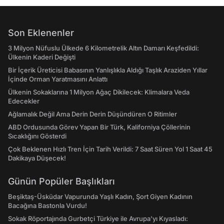
Son Eklenenler
3 Milyon Nüfuslu Ülkede 6 Kilometrelik Altın Damarı Keşfedildi:
Ülkenin Kaderi Değişti
Bir İçerik Üreticisi Babasının Yanlışlıkla Aldığı Taşlık Araziden Yıllar
İçinde Orman Yaratmasını Anlattı
Ülkenin Sokaklarına 1 Milyon Ağaç Dikilecek: Klimalara Veda
Edecekler
Ağlamalık Değil Ama Derin Derin Düşündüren O Ritimler
ABD Ordusunda Görev Yapan Bir Türk, Kaliforniya Çöllerinin
Sıcaklığını Gösterdi
Çok Beklenen Hızlı Tren İçin Tarih Verildi: 7 Saat Süren Yol 1 Saat 45
Dakikaya Düşecek!
Günün Popüler Başlıkları
Beşiktaş-Üsküdar Vapurunda Yaşlı Kadın, Şort Giyen Kadının
Bacağına Bastonla Vurdu!
Sokak Röportajında Gurbetçi Türkiye ile Avrupa'yı Kıyasladı: