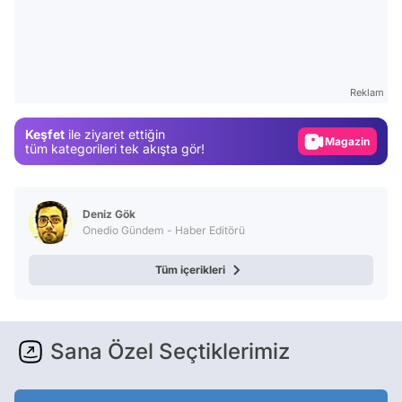
Video
Test
Reklam
Gündem
Keşfet
ile ziyaret ettiğin
Magazin
tüm kategorileri tek akışta gör!
Video
Test
Deniz Gök
Onedio Gündem - Haber Editörü
Tüm içerikleri
Sana Özel Seçtiklerimiz