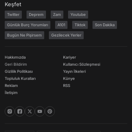
Keşfet
Twitter
Deprem
Zam
Youtube
Günlük Burç Yorumları
A101
Tiktok
Son Dakika
Bugün Ne Pişirsem
Gezilecek Yerler
Hakkımızda
Kariyer
Geri Bildirim
Kullanıcı Sözleşmesi
Gizlilik Politikası
Yayın İlkeleri
Topluluk Kuralları
Künye
Reklam
RSS
İletişim