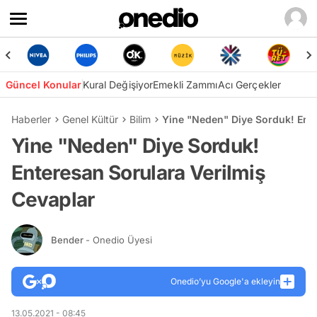
Güncel Konular
Kural Değişiyor
Emekli Zammı
Acı Gerçekler
Haberler
Genel Kültür
Bilim
Yine "Neden" Diye Sorduk! Ente
Yine "Neden" Diye Sorduk!
Enteresan Sorulara Verilmiş
Cevaplar
Bender
- Onedio Üyesi
Onedio’yu Google'a ekleyin
13.05.2021 - 08:45