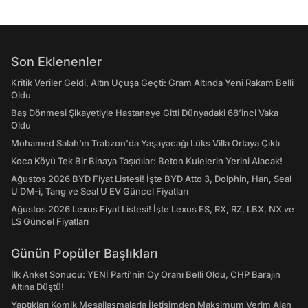
Son Eklenenler
Kritik Veriler Geldi, Altın Uçuşa Geçti: Gram Altında Yeni Rakam Belli
Oldu
Baş Dönmesi Şikayetiyle Hastaneye Gitti Dünyadaki 68’inci Vaka
Oldu
Mohamed Salah'ın Trabzon'da Yaşayacağı Lüks Villa Ortaya Çıktı
Koca Köyü Tek Bir Binaya Taşıdılar: Beton Kulelerin Yerini Alacak!
Ağustos 2026 BYD Fiyat Listesi! İşte BYD Atto 3, Dolphin, Han, Seal
U DM-i, Tang ve Seal U EV Güncel Fiyatları
Ağustos 2026 Lexus Fiyat Listesi! İşte Lexus ES, RX, RZ, LBX, NX ve
LS Güncel Fiyatları
Günün Popüler Başlıkları
İlk Anket Sonucu: YENİ Parti'nin Oy Oranı Belli Oldu, CHP Barajın
Altına Düştü!
Yaptıkları Komik Mesajlaşmalarla İletişimden Maksimum Verim Alan