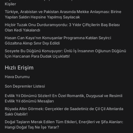
Kişiler
Türkiye, Arabistan ve Pakistan Arasında Mekke Anlaşması: Birine
Yapılan Saldırı Hepsine Yapılmış Sayılacak
Hiçbir Tuzak Onu Durduramıyordu: 3 Yıldır Çiftçilerin Baş Belası
Olan Kedi Yakalandı
Hasan Can Kaya’nın Konuşanlar Programına Katılan Seyirci
Gözaltına Alınıp Sınır Dışı Edildi
Sosyete Bu Düğünü Konuşuyor: Ünlü İş İnsanının Oğlunun Düğünü
İçin Harcanan Para Dudak Uçuklattı!
Hızlı Erişim
Hava Durumu
Son Depremler Listesi
Evlilik Yıl Dönümü Sözleri! En Özel Romantik, Duygusal ve Resimli
Evlilik Yıl dönümü Mesajları
Rüyada Altın Görmek: Gerçekler de Saadetiniz de Çil Çil Altınlarda
Saklı Olabilir!
Doğal Taşların Merak Edilen Tüm Etkileri, Enerjileri ve Şifa Alanları:
Hangi Doğal Taş Ne İşe Yarar?