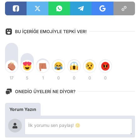
BU İÇERİĞE EMOJİYLE TEPKİ VER!
17
5
1
0
0
0
0
ONEDİO ÜYELERİ NE DİYOR?
Yorum Yazın