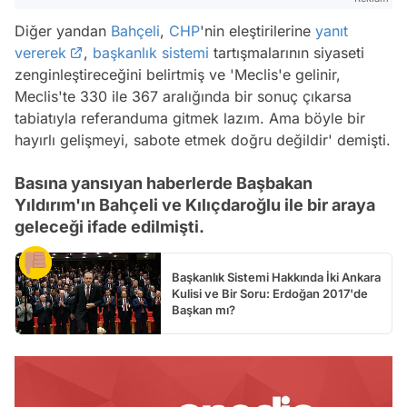
Diğer yandan
Bahçeli
,
CHP
'nin eleştirilerine
yanıt
vererek
,
başkanlık sistemi
tartışmalarının siyaseti
zenginleştireceğini belirtmiş ve 'Meclis'e gelinir,
Meclis'te 330 ile 367 aralığında bir sonuç çıkarsa
tabiatıyla referanduma gitmek lazım. Ama böyle bir
hayırlı gelişmeyi, sabote etmek doğru değildir' demişti.
Basına yansıyan haberlerde Başbakan
Yıldırım'ın Bahçeli ve Kılıçdaroğlu ile bir araya
geleceği ifade edilmişti.
Başkanlık Sistemi Hakkında İki Ankara
Kulisi ve Bir Soru: Erdoğan 2017'de
Başkan mı?