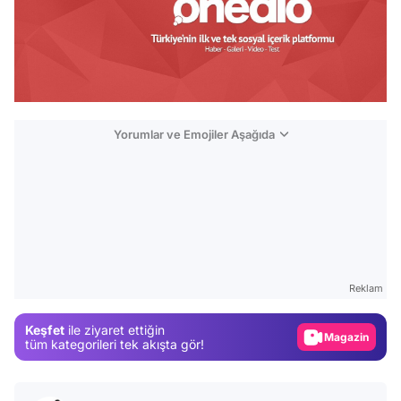
Yorumlar ve Emojiler Aşağıda
Video
Test
Reklam
Gündem
Keşfet
ile ziyaret ettiğin
Magazin
tüm kategorileri tek akışta gör!
Video
Test