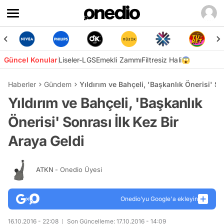
Güncel Konular
Liseler-LGS
Emekli Zammı
Filtresiz Hali😱
Haberler
Gündem
Yıldırım ve Bahçeli, 'Başkanlık Önerisi' So
Yıldırım ve Bahçeli, 'Başkanlık
Önerisi' Sonrası İlk Kez Bir
Araya Geldi
ATKN
- Onedio Üyesi
Onedio’yu Google'a ekleyin
16.10.2016 - 22:08
Son Güncelleme: 17.10.2016 - 14:09