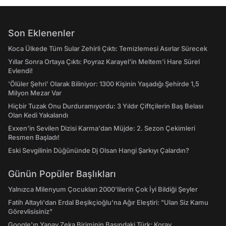
Son Eklenenler
Koca Ülkede Tüm Sular Zehirli Çıktı: Temizlemesi Asırlar Sürecek
Yıllar Sonra Ortaya Çıktı: Poyraz Karayel'in Meltem'i Hare Sürel
Evlendi!
'Ölüler Şehri' Olarak Biliniyor: 1300 Kişinin Yaşadığı Şehirde 1,5
Milyon Mezar Var
Hiçbir Tuzak Onu Durduramıyordu: 3 Yıldır Çiftçilerin Baş Belası
Olan Kedi Yakalandı
Exxen'in Sevilen Dizisi Karma'dan Müjde: 2. Sezon Çekimleri
Resmen Başladı!
Eski Sevgilinin Düğününde Dj Olsan Hangi Şarkıyı Çalardın?
Günün Popüler Başlıkları
Yalnızca Milenyum Çocukları 2000'lilerin Çok İyi Bildiği Şeyler
Fatih Altaylı'dan Erdal Beşikçioğlu'na Ağır Eleştiri: "Ulan Siz Kamu
Görevlisisiniz"
Google'ın Yapay Zeka Biriminin Başındaki Türk: Koray