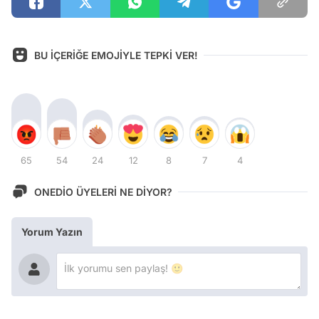
BU İÇERİĞE EMOJİYLE TEPKİ VER!
65
54
24
12
8
7
4
ONEDİO ÜYELERİ NE DİYOR?
Yorum Yazın