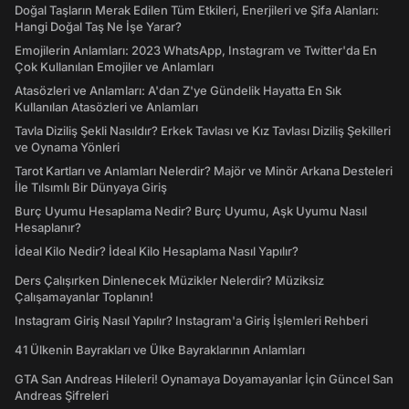
Doğal Taşların Merak Edilen Tüm Etkileri, Enerjileri ve Şifa Alanları:
Hangi Doğal Taş Ne İşe Yarar?
Emojilerin Anlamları: 2023 WhatsApp, Instagram ve Twitter'da En
Çok Kullanılan Emojiler ve Anlamları
Atasözleri ve Anlamları: A'dan Z'ye Gündelik Hayatta En Sık
Kullanılan Atasözleri ve Anlamları
Tavla Diziliş Şekli Nasıldır? Erkek Tavlası ve Kız Tavlası Diziliş Şekilleri
ve Oynama Yönleri
Tarot Kartları ve Anlamları Nelerdir? Majör ve Minör Arkana Desteleri
İle Tılsımlı Bir Dünyaya Giriş
Burç Uyumu Hesaplama Nedir? Burç Uyumu, Aşk Uyumu Nasıl
Hesaplanır?
İdeal Kilo Nedir? İdeal Kilo Hesaplama Nasıl Yapılır?
Ders Çalışırken Dinlenecek Müzikler Nelerdir? Müziksiz
Çalışamayanlar Toplanın!
Instagram Giriş Nasıl Yapılır? Instagram'a Giriş İşlemleri Rehberi
41 Ülkenin Bayrakları ve Ülke Bayraklarının Anlamları
GTA San Andreas Hileleri! Oynamaya Doyamayanlar İçin Güncel San
Andreas Şifreleri