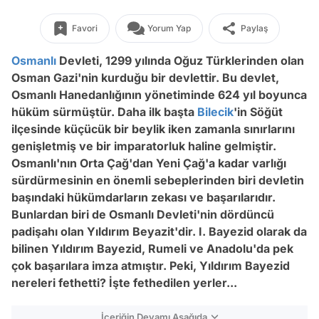
Favori
Yorum Yap
Paylaş
Osmanlı
Devleti, 1299 yılında Oğuz Türklerinden olan
Osman Gazi'nin kurduğu bir devlettir. Bu devlet,
Osmanlı Hanedanlığının yönetiminde 624 yıl boyunca
hüküm sürmüştür. Daha ilk başta
Bilecik
'in Söğüt
ilçesinde küçücük bir beylik iken zamanla sınırlarını
genişletmiş ve bir imparatorluk haline gelmiştir.
Osmanlı'nın Orta Çağ'dan Yeni Çağ'a kadar varlığı
sürdürmesinin en önemli sebeplerinden biri devletin
başındaki hükümdarların zekası ve başarılarıdır.
Bunlardan biri de Osmanlı Devleti'nin dördüncü
padişahı olan Yıldırım Beyazit'dir. I. Bayezid olarak da
bilinen Yıldırım Bayezid, Rumeli ve Anadolu'da pek
çok başarılara imza atmıştır. Peki, Yıldırım Bayezid
nereleri fethetti? İşte fethedilen yerler...
İçeriğin Devamı Aşağıda