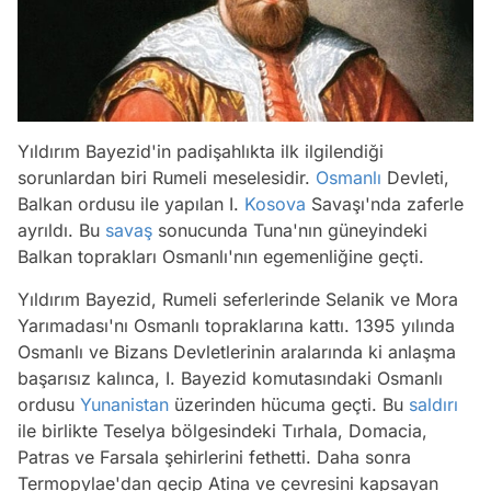
Yıldırım Bayezid'in padişahlıkta ilk ilgilendiği
sorunlardan biri Rumeli meselesidir.
Osmanlı
Devleti,
Balkan ordusu ile yapılan I.
Kosova
Savaşı'nda zaferle
ayrıldı. Bu
savaş
sonucunda Tuna'nın güneyindeki
Balkan toprakları Osmanlı'nın egemenliğine geçti.
Yıldırım Bayezid, Rumeli seferlerinde Selanik ve Mora
Yarımadası'nı Osmanlı topraklarına kattı. 1395 yılında
Osmanlı ve Bizans Devletlerinin aralarında ki anlaşma
başarısız kalınca, I. Bayezid komutasındaki Osmanlı
ordusu
Yunanistan
üzerinden hücuma geçti. Bu
saldırı
ile birlikte Teselya bölgesindeki Tırhala, Domacia,
Patras ve Farsala şehirlerini fethetti. Daha sonra
Termopylae'dan geçip Atina ve çevresini kapsayan