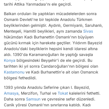
tarihi Attika Yarımadası'nı ele geçirdi.
Balkan orduları ile yaptıkları mücadelelerden sonra
Osmanlı Devleti'ne bir tepkide Anadolu Türkmen
beyliklerinden gelmiştir. Aydınlı, Germiyanlı, Saruhanlı,
Menteşeli, Hamitli beylikleri, aynı zamanda
Sivas
hükümdarı Kadı Burhanettin Osmanlı'nın büyüyen
gücünü kırmak için harekete geçtiler. Yıldırım Bayezid
Anadolu'daki beyliklerin hepsini kendi idaresi altına
aldı. 1390'da Karamanoğulları ile yaptığı savaşta
Konya
bölgesindeki Beyşehir'i de ele geçirdi. Bu
tarihten iki yıl sonra Candaroğulları'nın bölgesi olan
Kastamonu
ve Kadı Burhanettin'e ait olan Osmancık
bölgesi fethedildi.
1393 yılında Anadolu Seferine çıkan I. Bayezid,
Amasya
, Merzifon, Turhal ve
Tokat
kalelerini fethetti.
Daha sonra
Samsun
ve çevresine sefer düzenledi.
Canik yöresi Osmanlı'nın sınırlarına katıldı. Kadı