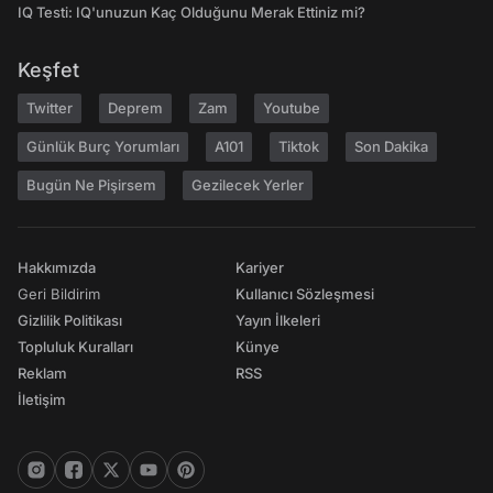
IQ Testi: IQ'unuzun Kaç Olduğunu Merak Ettiniz mi?
Keşfet
Twitter
Deprem
Zam
Youtube
Günlük Burç Yorumları
A101
Tiktok
Son Dakika
Bugün Ne Pişirsem
Gezilecek Yerler
Hakkımızda
Kariyer
Geri Bildirim
Kullanıcı Sözleşmesi
Gizlilik Politikası
Yayın İlkeleri
Topluluk Kuralları
Künye
Reklam
RSS
İletişim