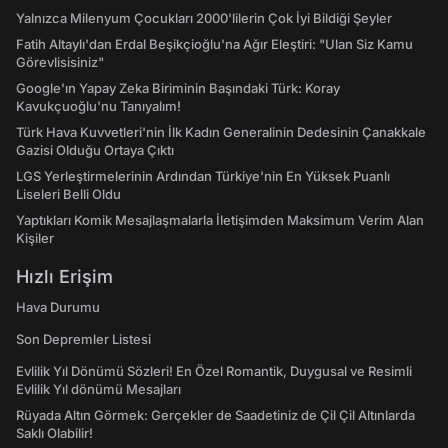
Yalnızca Milenyum Çocukları 2000'lilerin Çok İyi Bildiği Şeyler
Fatih Altaylı'dan Erdal Beşikçioğlu'na Ağır Eleştiri: "Ulan Siz Kamu
Görevlisisiniz"
Google'ın Yapay Zeka Biriminin Başındaki Türk: Koray
Kavukçuoğlu'nu Tanıyalım!
Türk Hava Kuvvetleri'nin İlk Kadın Generalinin Dedesinin Çanakkale
Gazisi Olduğu Ortaya Çıktı
LGS Yerleştirmelerinin Ardından Türkiye'nin En Yüksek Puanlı
Liseleri Belli Oldu
Yaptıkları Komik Mesajlaşmalarla İletişimden Maksimum Verim Alan
Kişiler
Hızlı Erişim
Hava Durumu
Son Depremler Listesi
Evlilik Yıl Dönümü Sözleri! En Özel Romantik, Duygusal ve Resimli
Evlilik Yıl dönümü Mesajları
Rüyada Altın Görmek: Gerçekler de Saadetiniz de Çil Çil Altınlarda
Saklı Olabilir!