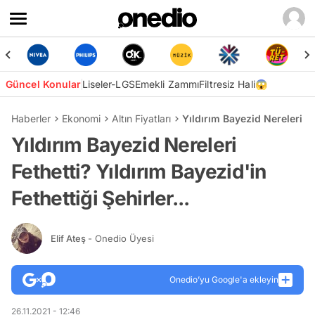
Güncel Konular
Liseler-LGS
Emekli Zammı
Filtresiz Hali😱
Haberler
Ekonomi
Altın Fiyatları
Yıldırım Bayezid Nereleri Fet
Yıldırım Bayezid Nereleri
Fethetti? Yıldırım Bayezid'in
Fethettiği Şehirler...
Elif Ateş
- Onedio Üyesi
Onedio’yu Google'a ekleyin
26.11.2021 - 12:46