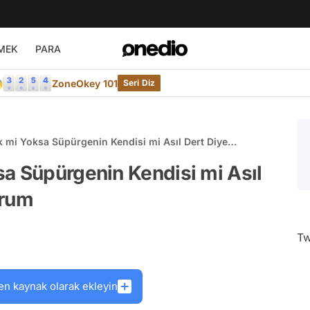
MEK
PARA

ZoneOkey 101
Seri Diz
 mi Yoksa Süpürgenin Kendisi mi Asıl Dert Diye
rum
a Süpürgenin Kendisi mi Asıl
urum
Tw
en kaynak olarak ekleyin