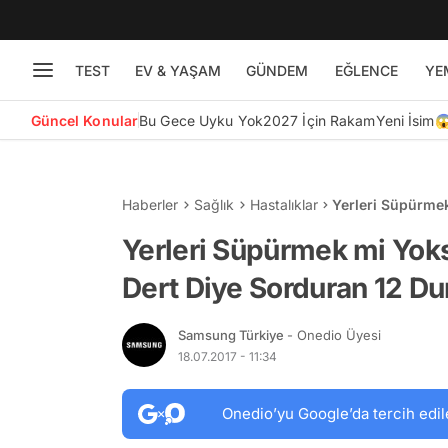
TEST
EV & YAŞAM
GÜNDEM
EĞLENCE
YE
Güncel Konular
Bu Gece Uyku Yok
2027 İçin Rakam
Yeni İsim
Haberler
Sağlık
Hastalıklar
Yerleri Süpürmek
Sorduran 12 Du
Yerleri Süpürmek mi Yoks
Dert Diye Sorduran 12 D
Samsung Türkiye
- Onedio Üyesi
18.07.2017 - 11:34
Onedio’yu Google’da tercih edil