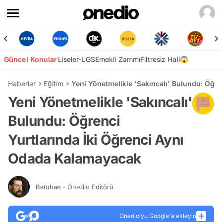
Güncel Konular
Liseler-LGS
Emekli Zammı
Filtresiz Hali😱
Haberler
Eğitim
Yeni Yönetmelikle 'Sakıncalı' Bulundu: Öğr
Yeni Yönetmelikle 'Sakıncalı'
Bulundu: Öğrenci
Yurtlarında İki Öğrenci Aynı
Odada Kalamayacak
Batuhan
- Onedio Editörü
Onedio’yu Google'a ekleyin