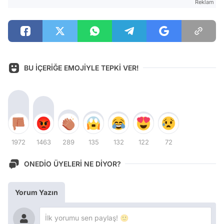
Reklam
BU İÇERİĞE EMOJİYLE TEPKİ VER!
1972
1463
289
135
132
122
72
ONEDİO ÜYELERİ NE DİYOR?
Yorum Yazın