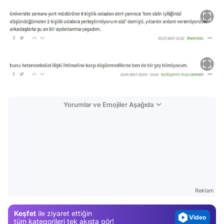
Yorumlar ve Emojiler Aşağıda
Video
Test
Gündem
Reklam
Magazin
Keşfet
ile ziyaret ettiğin
Video
tüm kategorileri tek akışta gör!