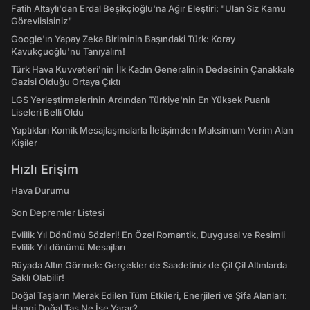
Fatih Altaylı'dan Erdal Beşikçioğlu'na Ağır Eleştiri: "Ulan Siz Kamu
Görevlisisiniz"
Google'ın Yapay Zeka Biriminin Başındaki Türk: Koray
Kavukçuoğlu'nu Tanıyalım!
Türk Hava Kuvvetleri'nin İlk Kadın Generalinin Dedesinin Çanakkale
Gazisi Olduğu Ortaya Çıktı
LGS Yerleştirmelerinin Ardından Türkiye'nin En Yüksek Puanlı
Liseleri Belli Oldu
Yaptıkları Komik Mesajlaşmalarla İletişimden Maksimum Verim Alan
Kişiler
Hızlı Erişim
Hava Durumu
Son Depremler Listesi
Evlilik Yıl Dönümü Sözleri! En Özel Romantik, Duygusal ve Resimli
Evlilik Yıl dönümü Mesajları
Rüyada Altın Görmek: Gerçekler de Saadetiniz de Çil Çil Altınlarda
Saklı Olabilir!
Doğal Taşların Merak Edilen Tüm Etkileri, Enerjileri ve Şifa Alanları:
Hangi Doğal Taş Ne İşe Yarar?