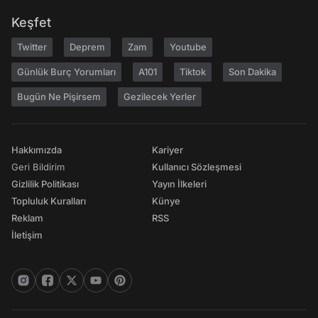
Keşfet
Twitter
Deprem
Zam
Youtube
Günlük Burç Yorumları
A101
Tiktok
Son Dakika
Bugün Ne Pişirsem
Gezilecek Yerler
Hakkımızda
Kariyer
Geri Bildirim
Kullanıcı Sözleşmesi
Gizlilik Politikası
Yayın İlkeleri
Topluluk Kuralları
Künye
Reklam
RSS
İletişim