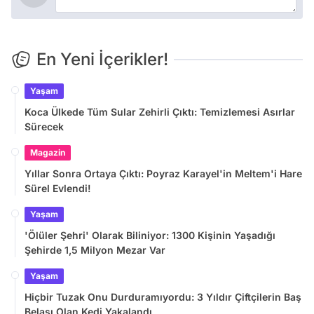
En Yeni İçerikler!
Yaşam
Koca Ülkede Tüm Sular Zehirli Çıktı: Temizlemesi Asırlar
Sürecek
Magazin
Yıllar Sonra Ortaya Çıktı: Poyraz Karayel'in Meltem'i Hare
Sürel Evlendi!
Yaşam
'Ölüler Şehri' Olarak Biliniyor: 1300 Kişinin Yaşadığı
Şehirde 1,5 Milyon Mezar Var
Yaşam
Hiçbir Tuzak Onu Durduramıyordu: 3 Yıldır Çiftçilerin Baş
Belası Olan Kedi Yakalandı