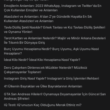
Emojilerin Anlamları: 2023 WhatsApp, Instagram ve Twitter'da En
Çok Kullanılan Emojiler ve Anlamları
Atasözleri ve Anlamları: A'dan Z'ye Gündelik Hayatta En Sık
Kullanılan Atasözleri ve Anlamları
Tavla Diziliş Şekli Nasıldır? Erkek Tavlası ve Kız Tavlası Diziliş Şekilleri
ve Oynama Yönleri
Tarot Kartları ve Anlamları Nelerdir? Majör ve Minör Arkana Desteleri
İle Tılsımlı Bir Dünyaya Giriş
Burç Uyumu Hesaplama Nedir? Burç Uyumu, Aşk Uyumu Nasıl
Hesaplanır?
İdeal Kilo Nedir? İdeal Kilo Hesaplama Nasıl Yapılır?
Ders Çalışırken Dinlenecek Müzikler Nelerdir? Müziksiz
Çalışamayanlar Toplanın!
Instagram Giriş Nasıl Yapılır? Instagram'a Giriş İşlemleri Rehberi
41 Ülkenin Bayrakları ve Ülke Bayraklarının Anlamları
GTA San Andreas Hileleri! Oynamaya Doyamayanlar İçin Güncel San
Andreas Şifreleri
IQ Testi: IQ'unuzun Kaç Olduğunu Merak Ettiniz mi?