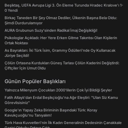
Beşiktaş, UEFA Avrupa Ligi 3. Ön Eleme Turunda Hradec Kralove'ı 1-
0 Yendi
Birkaç Taneden Bir Şey Olmaz Dediler, Ülkenin Başına Bela Oldu:
Şimdi Durdurulamıyor
AURA Grubunun Suzy'sinden Radikal İmaj Değişikliği!
Psikologlar Açıkladı: Her Yere Erken Gitme Takıntısı Olan Kişilerin
Ortak Noktası
As Bayrakları: İki Türk İsim, Grammy Ödülleri'nde Oy Kullanacak
Jüriye Seçildi!
Çölün Ortasına Kurdukları Güneş Tarlası Çölün Kaderini Değiştirdi:
Çiftçiler İçin Umut Oldu
Günün Popüler Başlıkları
Yalnızca Milenyum Çocukları 2000'lilerin Çok İyi Bildiği Şeyler
Fatih Altaylı'dan Erdal Beşikçioğlu'na Ağır Eleştiri: "Ulan Siz Kamu
Görevlisisiniz"
Google'ın Yapay Zeka Biriminin Başındaki Türk: Koray
Kavukçuoğlu'nu Tanıyalım!
Türk Hava Kuvvetleri'nin İlk Kadın Generalinin Dedesinin Çanakkale
Gazisi Olduğu Ortaya Çıktı