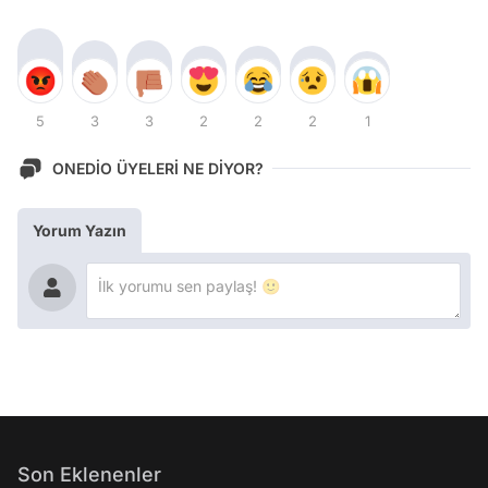
5
3
3
2
2
2
1
ONEDİO ÜYELERİ NE DİYOR?
Yorum Yazın
Son Eklenenler