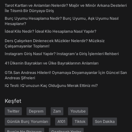
Tarot Kartları ve Anlamları Nelerdir? Majör ve Minör Arkana Desteleri
İle Tılsımlı Bir Dünyaya Giriş
Burç Uyumu Hesaplama Nedir? Burç Uyumu, Aşk Uyumu Nasıl
Hesaplanır?
İdeal Kilo Nedir? İdeal Kilo Hesaplama Nasıl Yapılır?
Ders Çalışırken Dinlenecek Müzikler Nelerdir? Müziksiz
Çalışamayanlar Toplanın!
Instagram Giriş Nasıl Yapılır? Instagram'a Giriş İşlemleri Rehberi
41 Ülkenin Bayrakları ve Ülke Bayraklarının Anlamları
GTA San Andreas Hileleri! Oynamaya Doyamayanlar İçin Güncel San
Andreas Şifreleri
IQ Testi: IQ'unuzun Kaç Olduğunu Merak Ettiniz mi?
Keşfet
Twitter
Deprem
Zam
Youtube
Günlük Burç Yorumları
A101
Tiktok
Son Dakika
Bugün Ne Pişirsem
Gezilecek Yerler