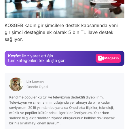
Video
KOSGEB kadın girişimcilere destek kapsamında yeni
Test
girişimci desteğine ek olarak 5 bin TL ilave destek
sağlıyor.
Gündem
Magazin
Keşfet
ile ziyaret ettiğin
Video
tüm kategorileri tek akışta gör!
Test
Liz Lemon
Onedio Üyesi
Kendime popüler kültür ve televizyon dedektifi diyebilirim.
Televizyon ve sinemanın mutfağında yer almayı da bir o kadar
seviyorum. 2019 yılından bu yana da Onedio’da ilişkiler, teknoloji,
müzik ve popüler kültür odaklı içerikler üretiyorum. Yazarken
sadece bilgi aktarmaktan ziyade okuyucunun kalbine dokunacak
bir his bırakmayı önemsiyorum.