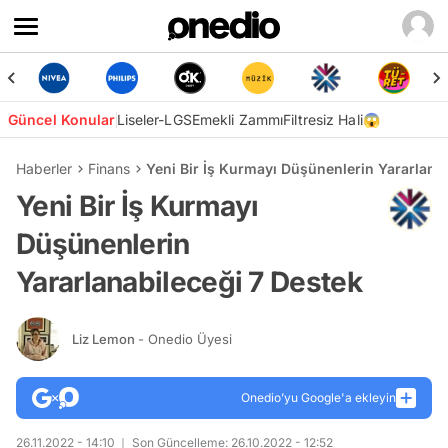
Güncel Konular
Liseler-LGS
Emekli Zammı
Filtresiz Hali😱
Haberler
Finans
Yeni Bir İş Kurmayı Düşünenlerin Yararlana
Yeni Bir İş Kurmayı
Düşünenlerin
Yararlanabileceği 7 Destek
Liz Lemon
- Onedio Üyesi
Onedio’yu Google'a ekleyin
26.11.2022 - 14:10
Son Güncelleme: 26.10.2022 - 12:52