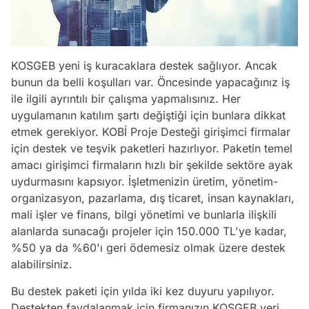
KOSGEB yeni iş kuracaklara destek sağlıyor. Ancak
bunun da belli koşulları var. Öncesinde yapacağınız iş
ile ilgili ayrıntılı bir çalışma yapmalısınız. Her
uygulamanın katılım şartı değiştiği için bunlara dikkat
etmek gerekiyor. KOBİ Proje Desteği girişimci firmalar
için destek ve teşvik paketleri hazırlıyor. Paketin temel
amacı girişimci firmaların hızlı bir şekilde sektöre ayak
uydurmasını kapsıyor. İşletmenizin üretim, yönetim-
organizasyon, pazarlama, dış ticaret, insan kaynakları,
mali işler ve finans, bilgi yönetimi ve bunlarla ilişkili
alanlarda sunacağı projeler için 150.000 TL'ye kadar,
%50 ya da %60'ı geri ödemesiz olmak üzere destek
alabilirsiniz.
Bu destek paketi için yılda iki kez duyuru yapılıyor.
Destekten faydalanmak için firmanızın KOSGEB veri