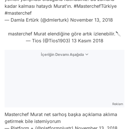
kadar kalması hataydı Murat’ın.
#MasterchefTürkiye
#masterchef
— Damla Ertürk (@dmlerturk)
November 13, 2018
masterchef Murat elendiğine göre artık izlenebilir.🔪
— Tios (@Tios1903)
13 Kasım 2018
İçeriğin Devamı Aşağıda
Reklam
Masterchef Murat net sarhoş başka açıklama aklıma
getirmek bile istemiyorum
— Platform + (@platformplustr)
November 13, 2018