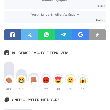
Reklam
Yorumlar ve Emojiler Aşağıda
Reklam
BU İÇERİĞE EMOJİYLE TEPKİ VER!
406
161
65
22
18
15
14
ONEDİO ÜYELERİ NE DİYOR?