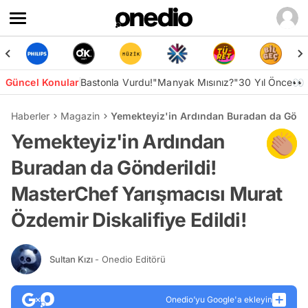
Güncel Konular
Bastonla Vurdu!
"Manyak Mısınız?"
30 Yıl Önce👀
Haberler
Magazin
Yemekteyiz'in Ardından Buradan da Gönder
Yemekteyiz'in Ardından
Buradan da Gönderildi!
MasterChef Yarışmacısı Murat
Özdemir Diskalifiye Edildi!
Sultan Kızı
- Onedio Editörü
Onedio’yu Google'a ekleyin