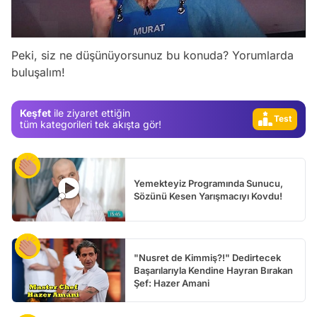
Video
Test
Gündem
Peki, siz ne düşünüyorsunuz bu konuda? Yorumlarda
buluşalım!
Magazin
Video
Keşfet
ile ziyaret ettiğin
Test
tüm kategorileri tek akışta gör!
Yemekteyiz Programında Sunucu,
Sözünü Kesen Yarışmacıyı Kovdu!
"Nusret de Kimmiş?!" Dedirtecek
Başarılarıyla Kendine Hayran Bırakan
Şef: Hazer Amani