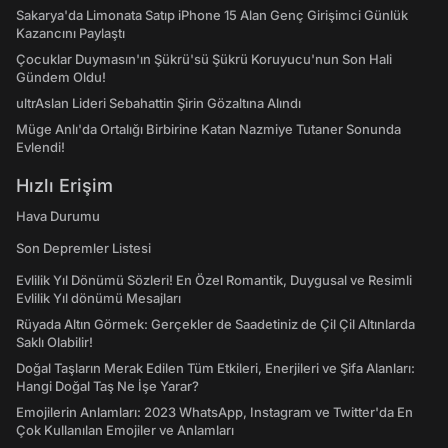
Sakarya'da Limonata Satıp iPhone 15 Alan Genç Girişimci Günlük
Kazancını Paylaştı
Çocuklar Duymasın'ın Şükrü'sü Şükrü Koruyucu'nun Son Hali
Gündem Oldu!
ultrAslan Lideri Sebahattin Şirin Gözaltına Alındı
Müge Anlı'da Ortalığı Birbirine Katan Nazmiye Tutaner Sonunda
Evlendi!
Hızlı Erişim
Hava Durumu
Son Depremler Listesi
Evlilik Yıl Dönümü Sözleri! En Özel Romantik, Duygusal ve Resimli
Evlilik Yıl dönümü Mesajları
Rüyada Altın Görmek: Gerçekler de Saadetiniz de Çil Çil Altınlarda
Saklı Olabilir!
Doğal Taşların Merak Edilen Tüm Etkileri, Enerjileri ve Şifa Alanları:
Hangi Doğal Taş Ne İşe Yarar?
Emojilerin Anlamları: 2023 WhatsApp, Instagram ve Twitter'da En
Çok Kullanılan Emojiler ve Anlamları