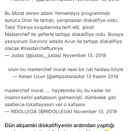
Bu Murat denen adam Yemekteyiz programında
sunucu Onur ile tartıştı, yarışmadan diskalifiye oldu.
Tabii Türkiye koşullarında terfi etti, şimdi
Masterchef'de şeflerle tartışıp diskalifiye oldu. Buraya
yazıyorum Survivor adada Acun ile tartışıp diskalifiye
olacak
#masterchefturkiye
— Judas (@judas__judas)
November 13, 2018
olum bu masterchef murat nasıl bir ruh hastası böyle
— Kenan Uzun (@altipastanauta)
13 Kasım 2018
masterchef murat..... hayatımda hiç bu kadar bir
insanın kelini patlatasım gelmemişti. dümbelek gibi
saatlerce tokatlayasım var o kafasını
— RIDOLLEGA (@RIDOLLEGA)
November 13, 2018
Dün akşamki diskalifiyenin ardından yaptığı