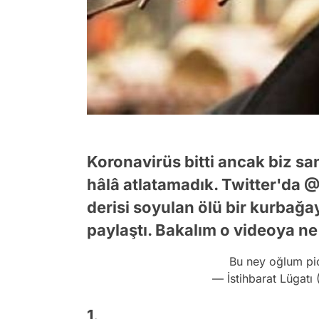
Koronavirüs bitti ancak biz san
hâlâ atlatamadık. Twitter'da @
derisi soyulan ölü bir kurbağ
paylaştı. Bakalım o videoya ne 
Bu ney oğlum
pi
— İstihbarat Lügat
1.