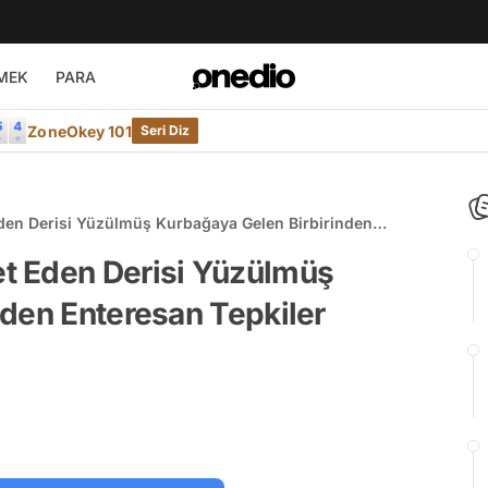
MEK
PARA
ZoneOkey 101
Seri Diz
en Derisi Yüzülmüş Kurbağaya Gelen Birbirinden
t Eden Derisi Yüzülmüş
den Enteresan Tepkiler