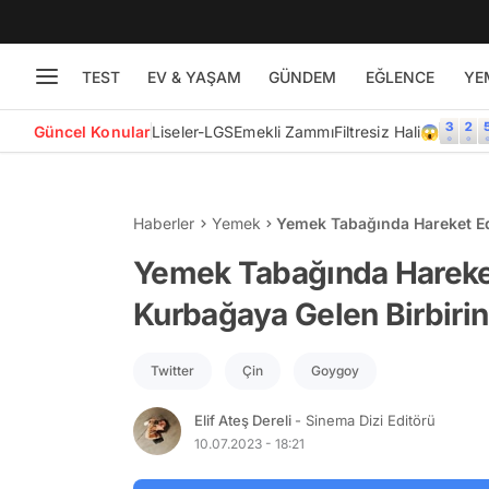
TEST
EV & YAŞAM
GÜNDEM
EĞLENCE
YE
Güncel Konular
Liseler-LGS
Emekli Zammı
Filtresiz Hali😱
Haberler
Yemek
Yemek Tabağında Hareket Ed
Enteresan Tepkiler
Yemek Tabağında Hareke
Kurbağaya Gelen Birbirin
Twitter
Çin
Goygoy
Elif Ateş Dereli
- Sinema Dizi Editörü
10.07.2023 - 18:21