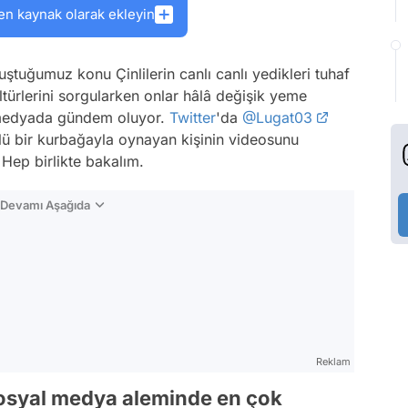
en kaynak olarak ekleyin
uğumuz konu Çinlilerin canlı canlı yedikleri tuhaf
ürlerini sorgularken onlar hâlâ değişik yeme
al medyada gündem oluyor.
Twitter
'da
@Lugat03
ölü bir kurbağayla oynayan kişinin videosunu
 Hep birlikte bakalım.
n Devamı Aşağıda
Reklam
syal medya aleminde en çok