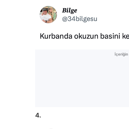
İçeriği
4.