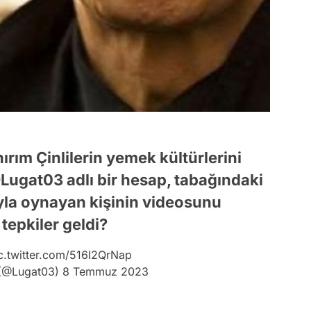
ırım Çinlilerin yemek kültürlerini
Lugat03 adlı bir hesap, tabağındaki
ayla oynayan kişinin videosunu
tepkiler geldi?
c.twitter.com/516I2QrNap
ı (@Lugat03)
8 Temmuz 2023