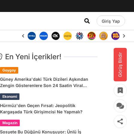
Giriş Yap
Görüş Bildir
En Yeni İçerikler!
Goygoy
Güney Amerika'daki Türk Dizileri Aşkından
Zengin Gösterenlere Son 24 Saatin Viral
Tweetleri
Ekonomi
Hürmüz'den Geçen Fırsat: Jeopolitik
Kargaşada Türk Girişimcisi Ne Yapmalı?
Magazin
Sosyete Bu Düğünü Konuşuyor: Ünlü İş