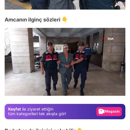
Amcanın ilginç sözleri 👇
Video
/
Test
Gündem
Keşfet
ile ziyaret ettiğin
Magazin
tüm kategorileri tek akışta gör!
Video