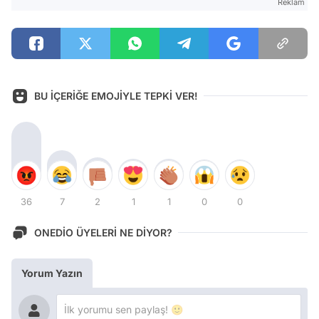
Reklam
BU İÇERİĞE EMOJİYLE TEPKİ VER!
36
7
2
1
1
0
0
ONEDİO ÜYELERİ NE DİYOR?
Yorum Yazın