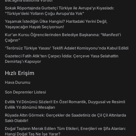
Bacağına Bastonla Vurdu!
Sokak Röportajında Gurbetçi Türkiye ile Avrupa'yı Kıyasladı:
"Türkiye’deki Yolların Çoğu Avrupa’da Yok"
Yaşamak İstediğin Ülke Hangisi? Haritadaki Yerini Değil,
Yaşayacağın Hayatı Seçiyorsun!
Kur'an Kursu Öğrencilerinden Belediye Başkanına: "Manifest’i
Çağırın"
‘Terörsüz Türkiye Yasası’ Teklifi Adalet Komisyonu'nda Kabul Edildi
Gazeteci Fatih Atik'ten Çarpıcı İddia: Çerçeve Yasa Selahattin
Demirtaş'ı Kapsıyor
Hızlı Erişim
Hava Durumu
Son Depremler Listesi
Evlilik Yıl Dönümü Sözleri! En Özel Romantik, Duygusal ve Resimli
Evlilik Yıl dönümü Mesajları
Rüyada Altın Görmek: Gerçekler de Saadetiniz de Çil Çil Altınlarda
Saklı Olabilir!
Doğal Taşların Merak Edilen Tüm Etkileri, Enerjileri ve Şifa Alanları:
Hangi Doğal Taş Ne İşe Yarar?