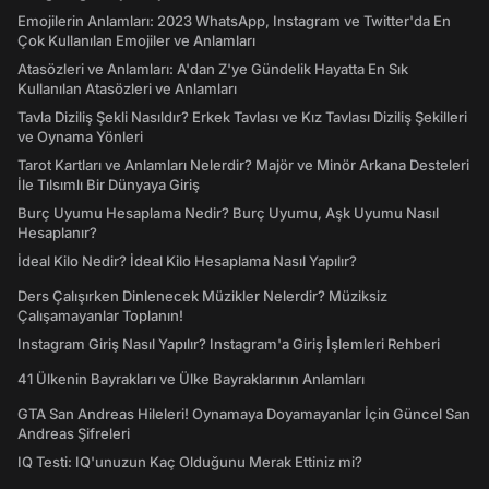
Emojilerin Anlamları: 2023 WhatsApp, Instagram ve Twitter'da En
Çok Kullanılan Emojiler ve Anlamları
Atasözleri ve Anlamları: A'dan Z'ye Gündelik Hayatta En Sık
Kullanılan Atasözleri ve Anlamları
Tavla Diziliş Şekli Nasıldır? Erkek Tavlası ve Kız Tavlası Diziliş Şekilleri
ve Oynama Yönleri
Tarot Kartları ve Anlamları Nelerdir? Majör ve Minör Arkana Desteleri
İle Tılsımlı Bir Dünyaya Giriş
Burç Uyumu Hesaplama Nedir? Burç Uyumu, Aşk Uyumu Nasıl
Hesaplanır?
İdeal Kilo Nedir? İdeal Kilo Hesaplama Nasıl Yapılır?
Ders Çalışırken Dinlenecek Müzikler Nelerdir? Müziksiz
Çalışamayanlar Toplanın!
Instagram Giriş Nasıl Yapılır? Instagram'a Giriş İşlemleri Rehberi
41 Ülkenin Bayrakları ve Ülke Bayraklarının Anlamları
GTA San Andreas Hileleri! Oynamaya Doyamayanlar İçin Güncel San
Andreas Şifreleri
IQ Testi: IQ'unuzun Kaç Olduğunu Merak Ettiniz mi?