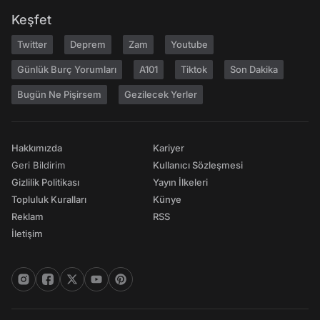
Keşfet
Twitter
Deprem
Zam
Youtube
Günlük Burç Yorumları
A101
Tiktok
Son Dakika
Bugün Ne Pişirsem
Gezilecek Yerler
Hakkımızda
Kariyer
Geri Bildirim
Kullanıcı Sözleşmesi
Gizlilik Politikası
Yayın İlkeleri
Topluluk Kuralları
Künye
Reklam
RSS
İletişim