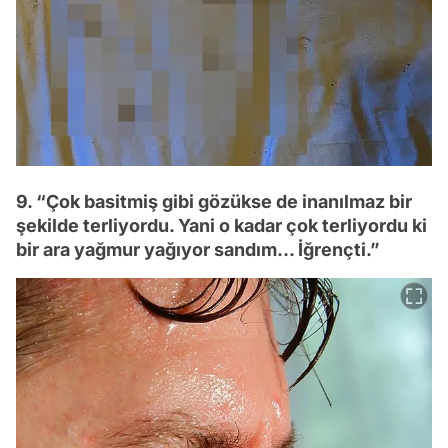
9. “Çok basitmiş gibi gözükse de inanılmaz bir
şekilde terliyordu. Yani o kadar çok terliyordu ki
bir ara yağmur yağıyor sandım… İğrençti.”