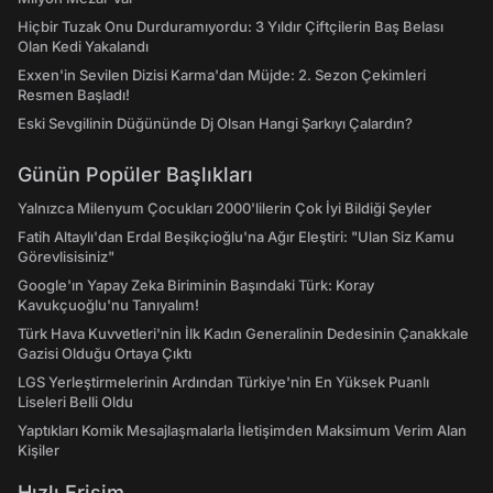
Hiçbir Tuzak Onu Durduramıyordu: 3 Yıldır Çiftçilerin Baş Belası
Olan Kedi Yakalandı
Exxen'in Sevilen Dizisi Karma'dan Müjde: 2. Sezon Çekimleri
Resmen Başladı!
Eski Sevgilinin Düğününde Dj Olsan Hangi Şarkıyı Çalardın?
Günün Popüler Başlıkları
Yalnızca Milenyum Çocukları 2000'lilerin Çok İyi Bildiği Şeyler
Fatih Altaylı'dan Erdal Beşikçioğlu'na Ağır Eleştiri: "Ulan Siz Kamu
Görevlisisiniz"
Google'ın Yapay Zeka Biriminin Başındaki Türk: Koray
Kavukçuoğlu'nu Tanıyalım!
Türk Hava Kuvvetleri'nin İlk Kadın Generalinin Dedesinin Çanakkale
Gazisi Olduğu Ortaya Çıktı
LGS Yerleştirmelerinin Ardından Türkiye'nin En Yüksek Puanlı
Liseleri Belli Oldu
Yaptıkları Komik Mesajlaşmalarla İletişimden Maksimum Verim Alan
Kişiler
Hızlı Erişim