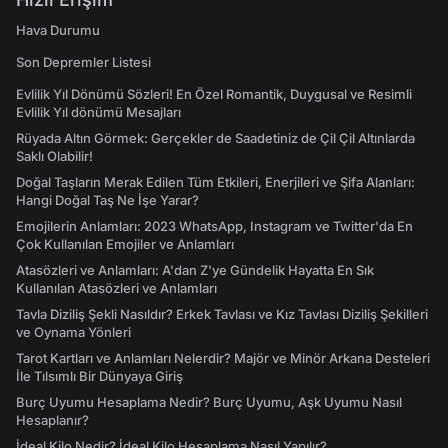
Hava Durumu
Son Depremler Listesi
Evlilik Yıl Dönümü Sözleri! En Özel Romantik, Duygusal ve Resimli
Evlilik Yıl dönümü Mesajları
Rüyada Altın Görmek: Gerçekler de Saadetiniz de Çil Çil Altınlarda
Saklı Olabilir!
Doğal Taşların Merak Edilen Tüm Etkileri, Enerjileri ve Şifa Alanları:
Hangi Doğal Taş Ne İşe Yarar?
Emojilerin Anlamları: 2023 WhatsApp, Instagram ve Twitter'da En
Çok Kullanılan Emojiler ve Anlamları
Atasözleri ve Anlamları: A'dan Z'ye Gündelik Hayatta En Sık
Kullanılan Atasözleri ve Anlamları
Tavla Diziliş Şekli Nasıldır? Erkek Tavlası ve Kız Tavlası Diziliş Şekilleri
ve Oynama Yönleri
Tarot Kartları ve Anlamları Nelerdir? Majör ve Minör Arkana Desteleri
İle Tılsımlı Bir Dünyaya Giriş
Burç Uyumu Hesaplama Nedir? Burç Uyumu, Aşk Uyumu Nasıl
Hesaplanır?
İdeal Kilo Nedir? İdeal Kilo Hesaplama Nasıl Yapılır?