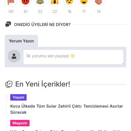
141
81
22
22
18
17
14
ONEDİO ÜYELERİ NE DİYOR?
Yorum Yazın
En Yeni İçerikler!
Yaşam
Koca Ülkede Tüm Sular Zehirli Çıktı: Temizlemesi Asırlar
Sürecek
Magazin