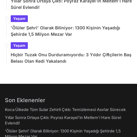
Yıllar Sonra Ortaya Çıktı: Poyraz Karayel'in Meltem'i Hare
Sürel Evlendi!
Yaşam
'Ölüler Şehri' Olarak Biliniyor: 1300 Kişinin Yaşadığı
Şehirde 1,5 Milyon Mezar Var
Yaşam
Hiçbir Tuzak Onu Durduramıyordu: 3 Yıldır Çiftçilerin Baş
Belası Olan Kedi Yakalandı
Son Eklenenler
Koca Ülkede Tüm Sular Zehirli Çıktı: Temizlemesi Asırlar Sürecek
Yıllar Sonra Ortaya Çıktı: Poyraz Karayel'in Meltem'i Hare Sürel
Evlendi!
'Ölüler Şehri' Olarak Biliniyor: 1300 Kişinin Yaşadığı Şehirde 1,5
Milyon Mezar Var