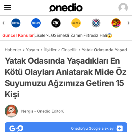
Güncel Konular
Liseler-LGS
Emekli Zammı
Filtresiz Hali😱
Haberler
Yaşam
İlişkiler
Cinsellik
Yatak Odasında Yaşadıkl
Yatak Odasında Yaşadıkları En
Kötü Olayları Anlatarak Mide Öz
Suyumuzu Ağzımıza Getiren 15
Kişi
Nergis
- Onedio Editörü
Onedio’yu Google'a ekleyin