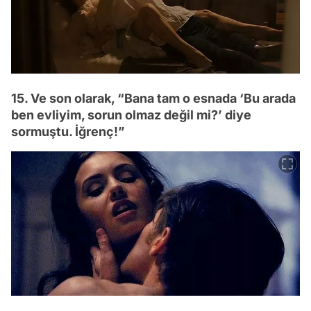
15. Ve son olarak, “Bana tam o esnada ‘Bu arada
ben evliyim, sorun olmaz değil mi?’ diye
sormuştu. İğrenç!”
Video
Test
Gündem
Magazin