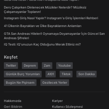
Ders Çalışırken Dinlenecek Müzikler Nelerdir? Müziksiz
Çalışamayanlar Toplanın!
Instagram Giriş Nasıl Yapılır? Instagram'a Giriş İşlemleri Rehberi
41 Ülkenin Bayrakları ve Ülke Bayraklarının Anlamları
GTA San Andreas Hileleri! Oynamaya Doyamayanlar İçin Güncel San
Andreas Şifreleri
IQ Testi: IQ'unuzun Kaç Olduğunu Merak Ettiniz mi?
Keşfet
Twitter
Deprem
Zam
Youtube
Günlük Burç Yorumları
A101
Tiktok
Son Dakika
Bugün Ne Pişirsem
Gezilecek Yerler
Hakkımızda
Kariyer
Geri Bildirim
Kullanıcı Sözleşmesi