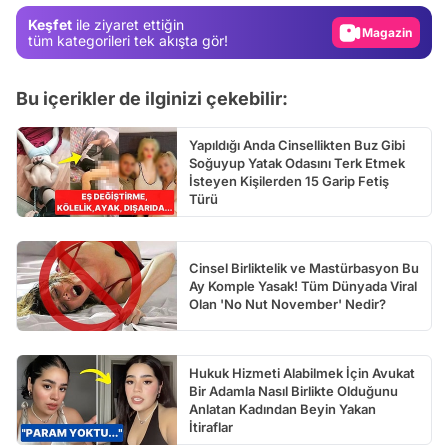
Keşfet
ile ziyaret ettiğin
Video
tüm kategorileri tek akışta gör!
Test
Bu içerikler de ilginizi çekebilir:
Yapıldığı Anda Cinsellikten Buz Gibi
Soğuyup Yatak Odasını Terk Etmek
İsteyen Kişilerden 15 Garip Fetiş
Türü
Cinsel Birliktelik ve Mastürbasyon Bu
Ay Komple Yasak! Tüm Dünyada Viral
Olan 'No Nut November' Nedir?
Hukuk Hizmeti Alabilmek İçin Avukat
Bir Adamla Nasıl Birlikte Olduğunu
Anlatan Kadından Beyin Yakan
İtiraflar