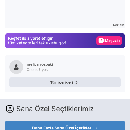
Video
Test
Gündem
Reklam
Magazin
Keşfet
ile ziyaret ettiğin
Video
tüm kategorileri tek akışta gör!
Test
neslican özbaki
Onedio Üyesi
Tüm içerikleri
Sana Özel Seçtiklerimiz
Daha Fazla Sana Özel İçerikler