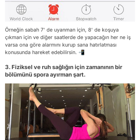
Örneğin sabah 7' de uyanman için, 8' de koşuya
çıkman için ve diğer saatlerde de yapacağın her ne iş
varsa ona göre alarmını kurup sana hatırlatması
konusunda hareket edebilirsin. 📲
3. Fiziksel ve ruh sağlığın için zamanının bir
bölümünü spora ayırman şart.