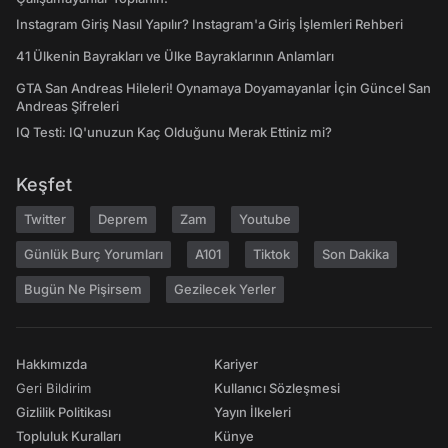
Instagram Giriş Nasıl Yapılır? Instagram'a Giriş İşlemleri Rehberi
41 Ülkenin Bayrakları ve Ülke Bayraklarının Anlamları
GTA San Andreas Hileleri! Oynamaya Doyamayanlar İçin Güncel San
Andreas Şifreleri
IQ Testi: IQ'unuzun Kaç Olduğunu Merak Ettiniz mi?
Keşfet
Twitter
Deprem
Zam
Youtube
Günlük Burç Yorumları
A101
Tiktok
Son Dakika
Bugün Ne Pişirsem
Gezilecek Yerler
Hakkımızda
Kariyer
Geri Bildirim
Kullanıcı Sözleşmesi
Gizlilik Politikası
Yayın İlkeleri
Topluluk Kuralları
Künye