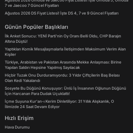
7 ve Jaecoo 7 Güncel Fiyatları
Ağustos 2026 DS Fiyat Listesi! İşte DS 4, 7 ve 9 Güncel Fiyatları
Günün Popüler Başlıkları
İlk Anket Sonucu: YENİ Parti'nin Oy Oranı Belli Oldu, CHP Barajın
Altına Düştü!
Yaptıkları Komik Mesajlaşmalarla İletişimden Maksimum Verim Alan
Kişiler
Türkiye, Arabistan ve Pakistan Arasında Mekke Anlaşması: Birine
Yapılan Saldırı Hepsine Yapılmış Sayılacak
Hiçbir Tuzak Onu Durduramıyordu: 3 Yıldır Çiftçilerin Baş Belası
Olan Kedi Yakalandı
Sosyete Bu Düğünü Konuşuyor: Ünlü İş İnsanının Oğlunun Düğünü
İçin Harcanan Para Dudak Uçuklattı!
İçme Suyuna Kur'an-ı Kerim Dinletiliyor: 31 Yıllık Alışkanlık, O
İlimizde 24 Saat Devam Ediyor
Hızlı Erişim
Hava Durumu