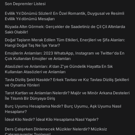
Son Depremler Listesi
Evlilik Yıl Dönümü Sözleri! En Özel Romantik, Duygusal ve Resimli
Evlilik Yıl dönümü Mesajları
Rüyada Altın Görmek: Gerçekler de Saadetiniz de Çil Çil Altınlarda
Saklı Olabilir!
Doğal Taşların Merak Edilen Tüm Etkileri, Enerjileri ve Şifa Alanları:
Hangi Doğal Taş Ne İşe Yarar?
Emojilerin Anlamları: 2023 WhatsApp, Instagram ve Twitter'da En
Çok Kullanılan Emojiler ve Anlamları
Atasözleri ve Anlamları: A'dan Z'ye Gündelik Hayatta En Sık
Kullanılan Atasözleri ve Anlamları
Tavla Diziliş Şekli Nasıldır? Erkek Tavlası ve Kız Tavlası Diziliş Şekilleri
ve Oynama Yönleri
Tarot Kartları ve Anlamları Nelerdir? Majör ve Minör Arkana Desteleri
İle Tılsımlı Bir Dünyaya Giriş
Burç Uyumu Hesaplama Nedir? Burç Uyumu, Aşk Uyumu Nasıl
Hesaplanır?
İdeal Kilo Nedir? İdeal Kilo Hesaplama Nasıl Yapılır?
Ders Çalışırken Dinlenecek Müzikler Nelerdir? Müziksiz
Çalışamayanlar Toplanın!