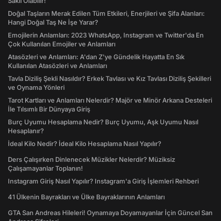
Saklı Olabilir!
Doğal Taşların Merak Edilen Tüm Etkileri, Enerjileri ve Şifa Alanları:
Hangi Doğal Taş Ne İşe Yarar?
Emojilerin Anlamları: 2023 WhatsApp, Instagram ve Twitter'da En
Çok Kullanılan Emojiler ve Anlamları
Atasözleri ve Anlamları: A'dan Z'ye Gündelik Hayatta En Sık
Kullanılan Atasözleri ve Anlamları
Tavla Diziliş Şekli Nasıldır? Erkek Tavlası ve Kız Tavlası Diziliş Şekilleri
ve Oynama Yönleri
Tarot Kartları ve Anlamları Nelerdir? Majör ve Minör Arkana Desteleri
İle Tılsımlı Bir Dünyaya Giriş
Burç Uyumu Hesaplama Nedir? Burç Uyumu, Aşk Uyumu Nasıl
Hesaplanır?
İdeal Kilo Nedir? İdeal Kilo Hesaplama Nasıl Yapılır?
Ders Çalışırken Dinlenecek Müzikler Nelerdir? Müziksiz
Çalışamayanlar Toplanın!
Instagram Giriş Nasıl Yapılır? Instagram'a Giriş İşlemleri Rehberi
41 Ülkenin Bayrakları ve Ülke Bayraklarının Anlamları
GTA San Andreas Hileleri! Oynamaya Doyamayanlar İçin Güncel San