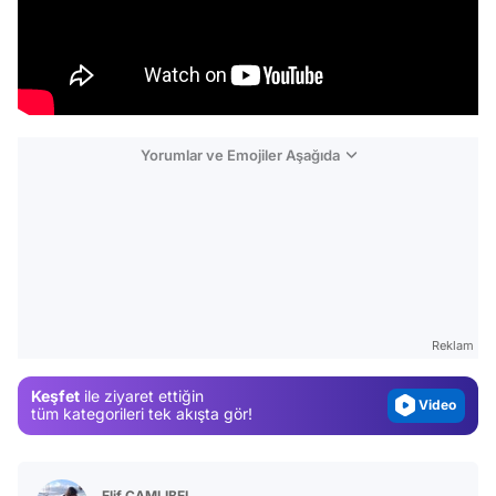
Yorumlar ve Emojiler Aşağıda
Video
Test
Gündem
Reklam
Magazin
Keşfet
ile ziyaret ettiğin
Video
tüm kategorileri tek akışta gör!
Test
Elif ÇAMLIBEL