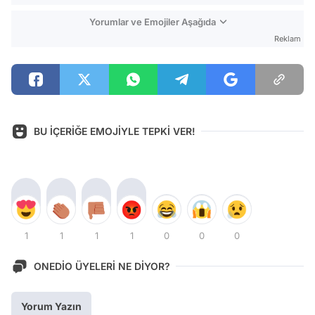
Yorumlar ve Emojiler Aşağıda
Reklam
BU İÇERİĞE EMOJİYLE TEPKİ VER!
1
1
1
1
0
0
0
ONEDİO ÜYELERİ NE DİYOR?
Yorum Yazın