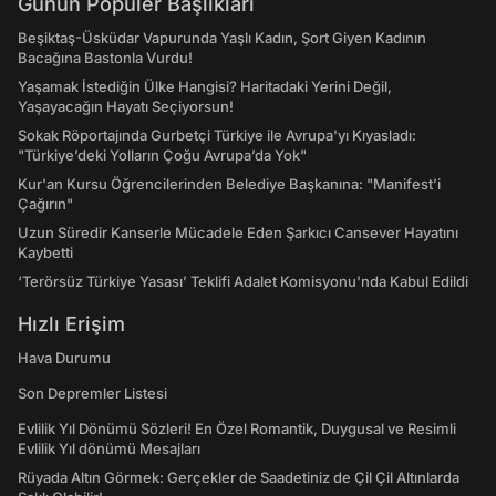
Günün Popüler Başlıkları
Beşiktaş-Üsküdar Vapurunda Yaşlı Kadın, Şort Giyen Kadının
Bacağına Bastonla Vurdu!
Yaşamak İstediğin Ülke Hangisi? Haritadaki Yerini Değil,
Yaşayacağın Hayatı Seçiyorsun!
Sokak Röportajında Gurbetçi Türkiye ile Avrupa'yı Kıyasladı:
"Türkiye’deki Yolların Çoğu Avrupa’da Yok"
Kur'an Kursu Öğrencilerinden Belediye Başkanına: "Manifest’i
Çağırın"
Uzun Süredir Kanserle Mücadele Eden Şarkıcı Cansever Hayatını
Kaybetti
‘Terörsüz Türkiye Yasası’ Teklifi Adalet Komisyonu'nda Kabul Edildi
Hızlı Erişim
Hava Durumu
Son Depremler Listesi
Evlilik Yıl Dönümü Sözleri! En Özel Romantik, Duygusal ve Resimli
Evlilik Yıl dönümü Mesajları
Rüyada Altın Görmek: Gerçekler de Saadetiniz de Çil Çil Altınlarda