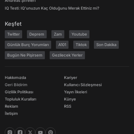
Andreas Şifreleri
IQ Testi: IQ'unuzun Kaç Olduğunu Merak Ettiniz mi?
Keşfet
Twitter
Deprem
Zam
Youtube
Günlük Burç Yorumları
A101
Tiktok
Son Dakika
Bugün Ne Pişirsem
Gezilecek Yerler
Hakkımızda
Kariyer
Geri Bildirim
Kullanıcı Sözleşmesi
Gizlilik Politikası
Yayın İlkeleri
Topluluk Kuralları
Künye
Reklam
RSS
İletişim