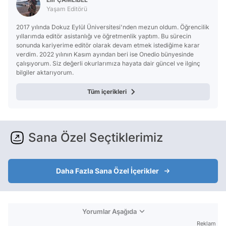
Yaşam Editörü
2017 yılında Dokuz Eylül Üniversitesi'nden mezun oldum. Öğrencilik
yıllarımda editör asistanlığı ve öğretmenlik yaptım. Bu sürecin
sonunda kariyerime editör olarak devam etmek istediğime karar
verdim. 2022 yılının Kasım ayından beri ise Onedio bünyesinde
çalışıyorum. Siz değerli okurlarımıza hayata dair güncel ve ilginç
bilgiler aktarıyorum.
Tüm içerikleri
Sana Özel Seçtiklerimiz
Daha Fazla Sana Özel İçerikler
Yorumlar Aşağıda
Reklam