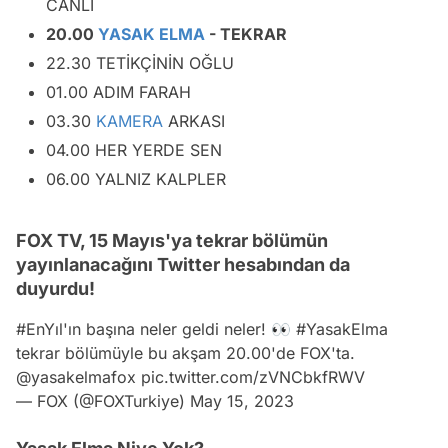
CANLI
20.00
YASAK ELMA
- TEKRAR
22.30 TETİKÇİNİN OĞLU
01.00 ADIM FARAH
03.30
KAMERA
ARKASI
04.00 HER YERDE SEN
06.00 YALNIZ KALPLER
FOX TV, 15 Mayıs'ya tekrar bölümün
yayınlanacağını Twitter hesabından da
duyurdu!
#EnYıl
'ın başına neler geldi neler! 👀
#YasakElma
tekrar bölümüyle bu akşam 20.00'de FOX'ta.
@yasakelmafox
pic.twitter.com/zVNCbkfRWV
— FOX (@FOXTurkiye)
May 15, 2023