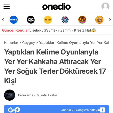
Güncel Konular
Liseler-LGS
Emekli Zammı
Filtresiz Hali😱
Haberler
Goygoy
Yaptıkları Kelime Oyunlarıyla Yer Yer Kahk
Yaptıkları Kelime Oyunlarıyla
Yer Yer Kahkaha Attıracak Yer
Yer Soğuk Terler Döktürecek 17
Kişi
karakarga
- Misafir Editör
Onedio’yu Google'a ekleyin