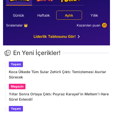
Günlük
Haftalık
Aylık
Yıllık
Sıralamalar 👑
Kazanılan puan
Liderlik Tablosunu Gör!
En Yeni İçerikler!
Yaşam
Koca Ülkede Tüm Sular Zehirli Çıktı: Temizlemesi Asırlar
Sürecek
Magazin
Yıllar Sonra Ortaya Çıktı: Poyraz Karayel'in Meltem'i Hare
Sürel Evlendi!
Yaşam