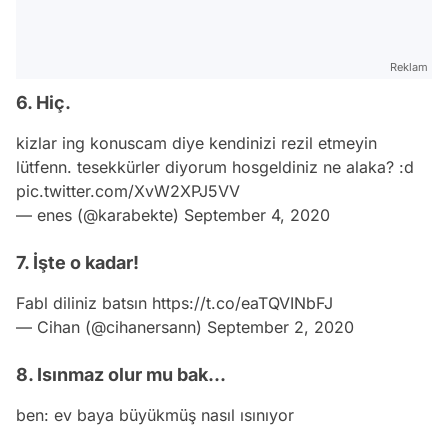
Reklam
6. Hiç.
kizlar ing konuscam diye kendinizi rezil etmeyin
lütfenn. tesekkürler diyorum hosgeldiniz ne alaka? :d
pic.twitter.com/XvW2XPJ5VV
— enes (@karabekte)
September 4, 2020
7. İşte o kadar!
Fabl diliniz batsın
https://t.co/eaTQVINbFJ
— Cihan (@cihanersann)
September 2, 2020
8. Isınmaz olur mu bak...
ben: ev baya büyükmüş nasıl ısınıyor