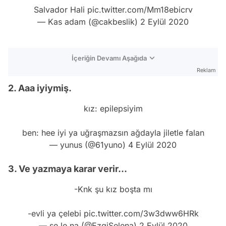
Salvador Hali
pic.twitter.com/Mm18ebicrv
— Kas adam (@cakbeslik)
2 Eylül 2020
İçeriğin Devamı Aşağıda
Reklam
2. Aaa iyiymiş.
kız: epilepsiyim
ben: hee iyi ya uğraşmazsın ağdayla jiletle falan
— yunus (@61yuno)
4 Eylül 2020
3. Ve yazmaya karar verir...
-Knk şu kız boşta mı
-evli ya çelebi
pic.twitter.com/3w3dww6HRk
— se le na (@EzgiSelena)
2 Eylül 2020