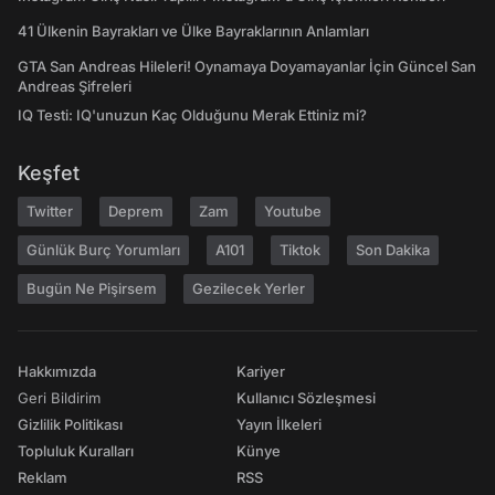
41 Ülkenin Bayrakları ve Ülke Bayraklarının Anlamları
GTA San Andreas Hileleri! Oynamaya Doyamayanlar İçin Güncel San
Andreas Şifreleri
IQ Testi: IQ'unuzun Kaç Olduğunu Merak Ettiniz mi?
Keşfet
Twitter
Deprem
Zam
Youtube
Günlük Burç Yorumları
A101
Tiktok
Son Dakika
Bugün Ne Pişirsem
Gezilecek Yerler
Hakkımızda
Kariyer
Geri Bildirim
Kullanıcı Sözleşmesi
Gizlilik Politikası
Yayın İlkeleri
Topluluk Kuralları
Künye
Reklam
RSS