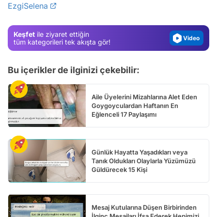
EzgiSelena
Magazin
Video
Keşfet
ile ziyaret ettiğin
Test
tüm kategorileri tek akışta gör!
Bu içerikler de ilginizi çekebilir:
Aile Üyelerini Mizahlarına Alet Eden
Goygoyculardan Haftanın En
Eğlenceli 17 Paylaşımı
Günlük Hayatta Yaşadıkları veya
Tanık Oldukları Olaylarla Yüzümüzü
Güldürecek 15 Kişi
Mesaj Kutularına Düşen Birbirinden
İlginç Mesajları İfşa Ederek Hepimizi