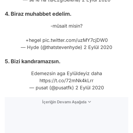
4. Biraz muhabbet edelim.
-müsait misin?
+hegel
pic.twitter.com/uzMY7cjDW0
— Hyde (@thatstevenhyde)
2 Eylül 2020
5. Bizi kandıramazsın.
Edemezsin aga Eylüldeyiz daha
https://t.co/72mNk4kLrr
— pusat (@pusatfk)
2 Eylül 2020
İçeriğin Devamı Aşağıda