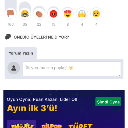
166
65
22
15
8
4
4
ONEDİO ÜYELERİ NE DİYOR?
Yorum Yazın
Oyun Oyna, Puan Kazan, Lider Ol!
Şimdi Oyna
Ayın ilk 3’ü!