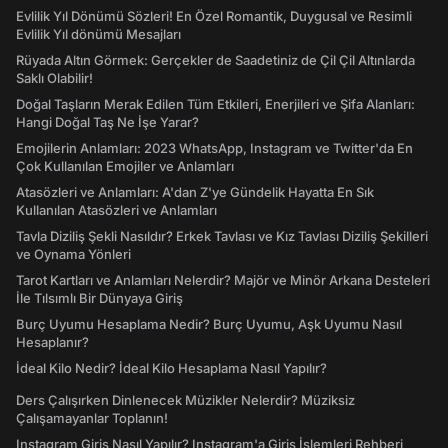
Evlilik Yıl Dönümü Sözleri! En Özel Romantik, Duygusal ve Resimli
Evlilik Yıl dönümü Mesajları
Rüyada Altın Görmek: Gerçekler de Saadetiniz de Çil Çil Altınlarda
Saklı Olabilir!
Doğal Taşların Merak Edilen Tüm Etkileri, Enerjileri ve Şifa Alanları:
Hangi Doğal Taş Ne İşe Yarar?
Emojilerin Anlamları: 2023 WhatsApp, Instagram ve Twitter'da En
Çok Kullanılan Emojiler ve Anlamları
Atasözleri ve Anlamları: A'dan Z'ye Gündelik Hayatta En Sık
Kullanılan Atasözleri ve Anlamları
Tavla Diziliş Şekli Nasıldır? Erkek Tavlası ve Kız Tavlası Diziliş Şekilleri
ve Oynama Yönleri
Tarot Kartları ve Anlamları Nelerdir? Majör ve Minör Arkana Desteleri
İle Tılsımlı Bir Dünyaya Giriş
Burç Uyumu Hesaplama Nedir? Burç Uyumu, Aşk Uyumu Nasıl
Hesaplanır?
İdeal Kilo Nedir? İdeal Kilo Hesaplama Nasıl Yapılır?
Ders Çalışırken Dinlenecek Müzikler Nelerdir? Müziksiz
Çalışamayanlar Toplanın!
Instagram Giriş Nasıl Yapılır? Instagram'a Giriş İşlemleri Rehberi