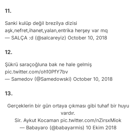
11.
Sanki kulüp değil brezilya dizisi
aşk,nefret,ihanet,yalan,entrika herşey var mq
— SALÇA :d (@salcareyiz)
October 10, 2018
12.
Şükrü saraçoğluna bak ne hale gelmiş
pic.twitter.com/oh10PfY7bv
— Samedov (@Samedowski)
October 10, 2018
13.
Gerçeklerin bir gün ortaya çıkması gibi tuhaf bir huyu
vardır.
Sir. Aykut Kocaman
pic.twitter.com/nZirsxMiok
— Babayaro (@babayarmis)
10 Ekim 2018