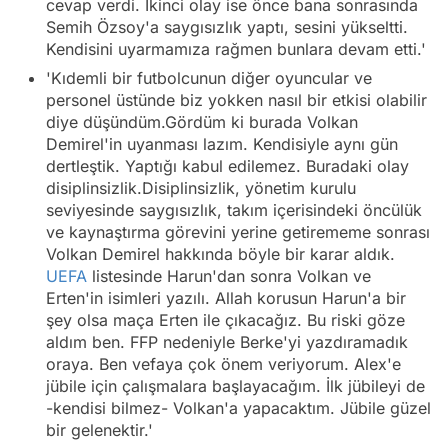
cevap verdi. İkinci olay ise önce bana sonrasında
Semih Özsoy'a saygısızlık yaptı, sesini yükseltti.
Kendisini uyarmamıza rağmen bunlara devam etti.'
'Kıdemli bir futbolcunun diğer oyuncular ve
personel üstünde biz yokken nasıl bir etkisi olabilir
diye düşündüm.Gördüm ki burada Volkan
Demirel'in uyanması lazım. Kendisiyle aynı gün
dertleştik. Yaptığı kabul edilemez. Buradaki olay
disiplinsizlik.Disiplinsizlik, yönetim kurulu
seviyesinde saygısızlık, takım içerisindeki öncülük
ve kaynaştırma görevini yerine getirememe sonrası
Volkan Demirel hakkında böyle bir karar aldık.
UEFA
listesinde Harun'dan sonra Volkan ve
Erten'in isimleri yazılı. Allah korusun Harun'a bir
şey olsa maça Erten ile çıkacağız. Bu riski göze
aldım ben. FFP nedeniyle Berke'yi yazdıramadık
oraya. Ben vefaya çok önem veriyorum. Alex'e
jübile için çalışmalara başlayacağım. İlk jübileyi de
-kendisi bilmez- Volkan'a yapacaktım. Jübile güzel
bir gelenektir.'