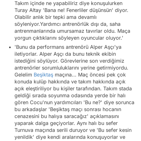
Takım içinde ne yapabiliriz diye konuşulurken
Turay Altay 'Bana ne! Fenerliler düşünsün' diyor.
Olabilir anlık bir tepki ama devamlı
söyleniyor.Yardımcı antrenörlük dışı da, saha
antrenmanlarında umursamaz tavırlar oldu. Maça
yorgun çıktıklarını söyleyen oyuncular oluyor.'
'Bunu da performans antrenörü Alper Aşçı'ya
iletiyorlar. Alper Aşçı da bunu teknik ekibin
istediğini söylüyor. Görevlerine son verdiğimiz
antrenörler sorumluluklarını yerine getirmiyordu.
Gelelim
Beşiktaş
maçına... Maç öncesi pek çok
konuda kulüp hakkında ve takım hakkında açık
açık eleştiriliyor bu kişiler tarafından. Takım stada
geldiği sırada soyunma odasında yerde bir halı
gören Cocu'nun yardımcıları 'Bu ne?' diye sorunca
bu arkadaşlar 'Beşiktaş maçı sonrası hocanın
cenazesini bu halıya saracağız' açıklamasını
yaparak dalga geçiyorlar. Aynı halı bu sefer
Turnuva maçında serili duruyor ve 'Bu sefer kesin
yenildik' diye kendi aralarında konuşuyorlar ve