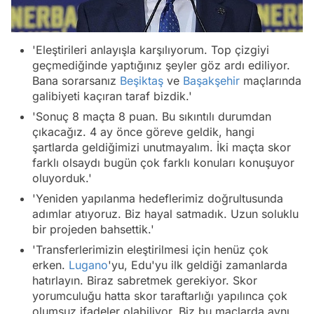
'Eleştirileri anlayışla karşılıyorum. Top çizgiyi
geçmediğinde yaptığınız şeyler göz ardı ediliyor.
Bana sorarsanız
Beşiktaş
ve
Başakşehir
maçlarında
galibiyeti kaçıran taraf bizdik.'
'Sonuç 8 maçta 8 puan. Bu sıkıntılı durumdan
çıkacağız. 4 ay önce göreve geldik, hangi
şartlarda geldiğimizi unutmayalım. İki maçta skor
farklı olsaydı bugün çok farklı konuları konuşuyor
oluyorduk.'
'Yeniden yapılanma hedeflerimiz doğrultusunda
adımlar atıyoruz. Biz hayal satmadık. Uzun soluklu
bir projeden bahsettik.'
'Transferlerimizin eleştirilmesi için henüz çok
erken.
Lugano
'yu, Edu'yu ilk geldiği zamanlarda
hatırlayın. Biraz sabretmek gerekiyor. Skor
yorumculuğu hatta skor taraftarlığı yapılınca çok
olumsuz ifadeler olabiliyor. Biz bu maçlarda aynı