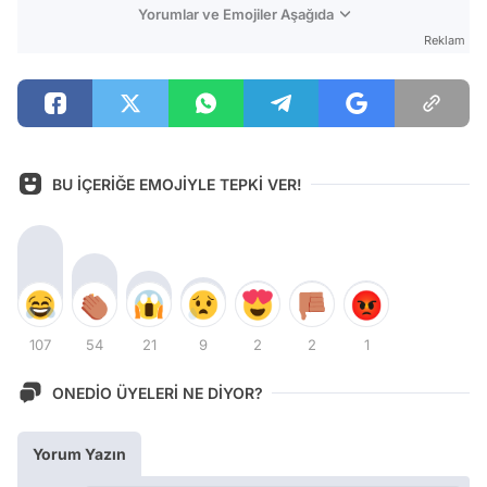
Yorumlar ve Emojiler Aşağıda
Reklam
BU İÇERİĞE EMOJİYLE TEPKİ VER!
107
54
21
9
2
2
1
ONEDİO ÜYELERİ NE DİYOR?
Yorum Yazın