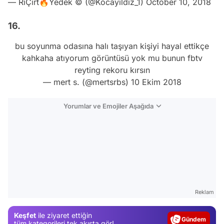
— RiÇırt🔥Yedek ©️ (@Kocayildiz_1)
October 10, 2018
16.
bu soyunma odasına halı taşıyan kişiyi hayal ettikçe
kahkaha atıyorum görüntüsü yok mu bunun fbtv
reyting rekoru kırsın
— mert s. (@mertsrbs)
10 Ekim 2018
Yorumlar ve Emojiler Aşağıda
Video
Reklam
Test
Keşfet
ile ziyaret ettiğin
Gündem
tüm kategorileri tek akışta gör!