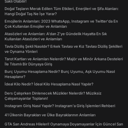
Saklı Olabilir!
Doğal Taşların Merak Edilen Tüm Etkileri, Enerjileri ve Şifa Alanları:
Hangi Doğal Taş Ne İşe Yarar?
Emojilerin Anlamları: 2023 WhatsApp, Instagram ve Twitter'da En
Çok Kullanılan Emojiler ve Anlamları
Atasözleri ve Anlamları: A'dan Z'ye Gündelik Hayatta En Sık
Kullanılan Atasözleri ve Anlamları
Tavla Diziliş Şekli Nasıldır? Erkek Tavlası ve Kız Tavlası Diziliş Şekilleri
ve Oynama Yönleri
Tarot Kartları ve Anlamları Nelerdir? Majör ve Minör Arkana Desteleri
İle Tılsımlı Bir Dünyaya Giriş
Burç Uyumu Hesaplama Nedir? Burç Uyumu, Aşk Uyumu Nasıl
Hesaplanır?
İdeal Kilo Nedir? İdeal Kilo Hesaplama Nasıl Yapılır?
Ders Çalışırken Dinlenecek Müzikler Nelerdir? Müziksiz
Çalışamayanlar Toplanın!
Instagram Giriş Nasıl Yapılır? Instagram'a Giriş İşlemleri Rehberi
41 Ülkenin Bayrakları ve Ülke Bayraklarının Anlamları
GTA San Andreas Hileleri! Oynamaya Doyamayanlar İçin Güncel San