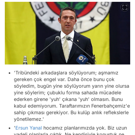
'Tribündeki arkadaşlara söylüyorum; aşmamız
gereken çok engel var. Daha önce bunu çok
söyledim, bugün yine söylüyorum yarın yine olursa
yine söylerim; çubuklu forma sahada mücadele
ederken girene 'yuh' çıkana 'yuh' olmasın. Bunu
kabul edemiyorum. Taraftarımızın Fenerbahçemiz'e
sahip çıkması gerekiyor. Bu kulüp anlık reflekslerle
yönetilemez.'
'
Ersun Yanal
hocamız planlarımızda yok. Biz uzun
vadeli planlarla çıktık. Ne kendisiyle konuştuk ne