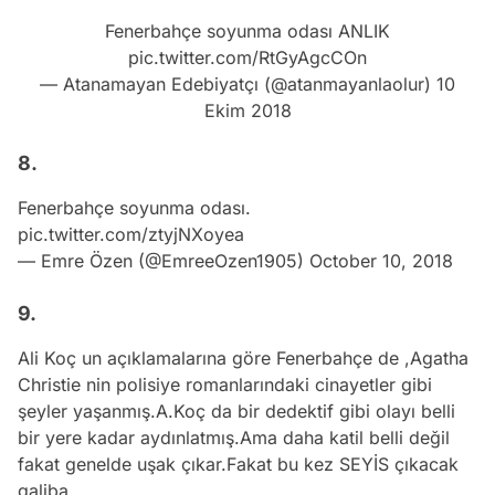
Fenerbahçe soyunma odası ANLIK
pic.twitter.com/RtGyAgcCOn
— Atanamayan Edebiyatçı (@atanmayanlaolur)
10
Ekim 2018
8.
Fenerbahçe soyunma odası.
pic.twitter.com/ztyjNXoyea
— Emre Özen (@EmreeOzen1905)
October 10, 2018
9.
Ali Koç un açıklamalarına göre Fenerbahçe de ,Agatha
Christie nin polisiye romanlarındaki cinayetler gibi
şeyler yaşanmış.A.Koç da bir dedektif gibi olayı belli
bir yere kadar aydınlatmış.Ama daha katil belli değil
fakat genelde uşak çıkar.Fakat bu kez SEYİS çıkacak
galiba ...