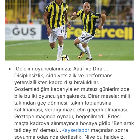
'Gelelim oyuncularımıza; Aatif ve Dirar...
Disiplinsizlik, ciddiyetsizlik ve performans
yetersizlilikten kadro dışı bırakıldılar.
Gözlemlediğim kadarıyla en mutsuz günlerimizde
bile bu iki oyuncu şen şakraktı. Dirar mesela; milli
takımdan geç dönmesi, takım toplantısına
katılmaması, verdiği mazeretin geçerli olmaması.
Göztepe maçında oynadı, beğenilmedi. Ertesi
maçta kadroya alınmayınca hocaya gidip 'Ben artık
tatildeyim' demesi...
Kayserispor
maçından sonra
soyunma odasında dertleştik. Niye bu haldeyiz,