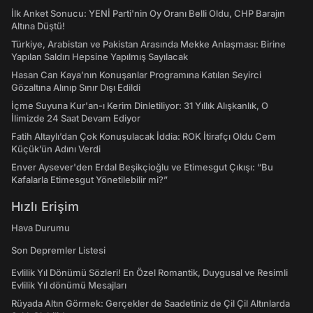
İlk Anket Sonucu: YENİ Parti'nin Oy Oranı Belli Oldu, CHP Barajın
Altına Düştü!
Türkiye, Arabistan ve Pakistan Arasında Mekke Anlaşması: Birine
Yapılan Saldırı Hepsine Yapılmış Sayılacak
Hasan Can Kaya’nın Konuşanlar Programına Katılan Seyirci
Gözaltına Alınıp Sınır Dışı Edildi
İçme Suyuna Kur'an-ı Kerim Dinletiliyor: 31 Yıllık Alışkanlık, O
İlimizde 24 Saat Devam Ediyor
Fatih Altaylı’dan Çok Konuşulacak İddia: ROK İtirafçı Oldu Cem
Küçük’ün Adını Verdi
Enver Aysever'den Erdal Beşikçioğlu ve Etimesgut Çıkışı: “Bu
Kafalarla Etimesgut Yönetilebilir mi?”
Hızlı Erişim
Hava Durumu
Son Depremler Listesi
Evlilik Yıl Dönümü Sözleri! En Özel Romantik, Duygusal ve Resimli
Evlilik Yıl dönümü Mesajları
Rüyada Altın Görmek: Gerçekler de Saadetiniz de Çil Çil Altınlarda