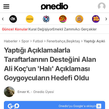
Güncel Konular
Kural Değişiyor
Emekli Zammı
Acı Gerçekler
Haberler
Spor
Futbol
Fenerbahçe
,
Beşiktaş
Yaptığı Açıklam
Yaptığı Açıklamalarla
Taraftarlarının Desteğini Alan
Ali Koç'un 'Halı' Açıklaması
Goygoycuların Hedefi Oldu
Enver K.
- Onedio Üyesi
Onedio’yu Google'a ekleyin