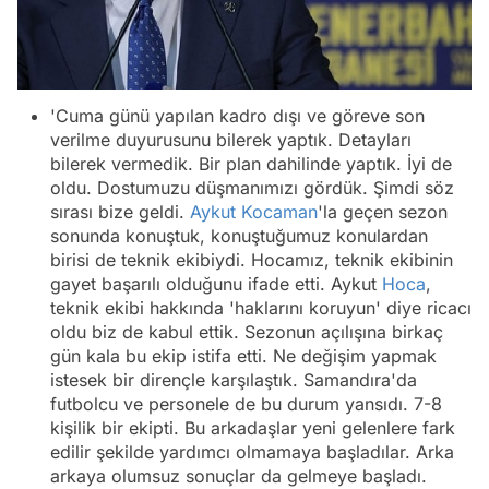
'Cuma günü yapılan kadro dışı ve göreve son
verilme duyurusunu bilerek yaptık. Detayları
bilerek vermedik. Bir plan dahilinde yaptık. İyi de
oldu. Dostumuzu düşmanımızı gördük. Şimdi söz
sırası bize geldi.
Aykut Kocaman
'la geçen sezon
sonunda konuştuk, konuştuğumuz konulardan
birisi de teknik ekibiydi. Hocamız, teknik ekibinin
gayet başarılı olduğunu ifade etti. Aykut
Hoca
,
teknik ekibi hakkında 'haklarını koruyun' diye ricacı
oldu biz de kabul ettik. Sezonun açılışına birkaç
gün kala bu ekip istifa etti. Ne değişim yapmak
istesek bir dirençle karşılaştık. Samandıra'da
futbolcu ve personele de bu durum yansıdı. 7-8
kişilik bir ekipti. Bu arkadaşlar yeni gelenlere fark
edilir şekilde yardımcı olmamaya başladılar. Arka
arkaya olumsuz sonuçlar da gelmeye başladı.