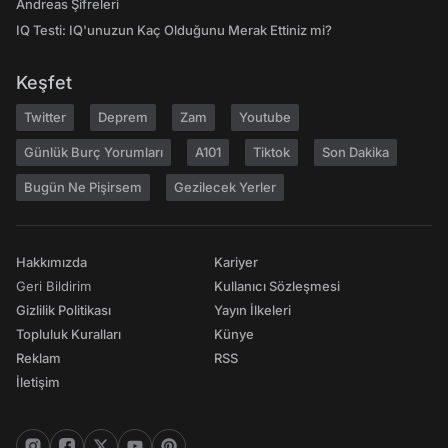
Andreas Şifreleri
IQ Testi: IQ'unuzun Kaç Olduğunu Merak Ettiniz mi?
Keşfet
Twitter
Deprem
Zam
Youtube
Günlük Burç Yorumları
A101
Tiktok
Son Dakika
Bugün Ne Pişirsem
Gezilecek Yerler
Hakkımızda
Kariyer
Geri Bildirim
Kullanıcı Sözleşmesi
Gizlilik Politikası
Yayın İlkeleri
Topluluk Kuralları
Künye
Reklam
RSS
İletişim