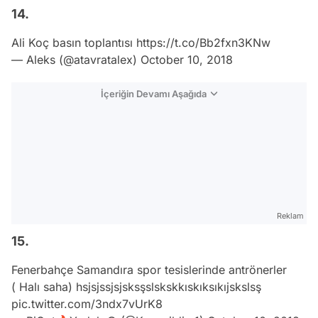
14.
Ali Koç basın toplantısı
https://t.co/Bb2fxn3KNw
— Aleks (@atavratalex)
October 10, 2018
İçeriğin Devamı Aşağıda
Reklam
15.
Fenerbahçe Samandıra spor tesislerinde antrönerler
( Halı saha) hsjsjssjsjsksşslskskkıskıksıkıjskslsş
pic.twitter.com/3ndx7vUrK8