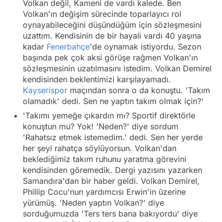
Volkan değil, Kameni de vardı kalede. Ben
Volkan'ın değişim sürecinde toparlayıcı rol
oynayabileceğini düşündüğüm için sözleşmesini
uzattım. Kendisinin de bir hayali vardı 40 yaşına
kadar
Fenerbahçe
'de oynamak istiyordu. Sezon
başında pek çok aksi görüşe rağmen Volkan'ın
sözleşmesinin uzatılmasını istedim. Volkan Demirel
kendisinden beklentimizi karşılayamadı.
Kayserispor
maçından sonra o da konuştu. 'Takım
olamadık' dedi. Sen ne yaptın takım olmak için?'
'Takımı yemeğe çıkardın mı? Sportif direktörle
konuştun mu? Yok! 'Neden?' diye sordum
'Rahatsız etmek istemedim.' dedi. Sen her yerde
her şeyi rahatça söylüyorsun. Volkan'dan
beklediğimiz takım ruhunu yaratma görevini
kendisinden göremedik. Dergi yazısını yazarken
Samandıra'dan bir haber geldi. Volkan Demirel,
Phillip Cocu'nun yardımcısı Erwin'in üzerine
yürümüş. 'Neden yaptın Volkan?' diye
sorduğumuzda 'Ters ters bana bakıyordu' diye