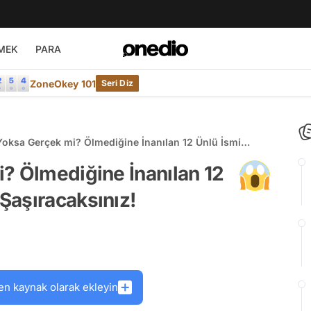
MEK
PARA
ZoneOkey 101
Seri Diz
Yoksa Gerçek mi? Ölmediğine İnanılan 12 Ünlü İsmi
Çok Şaşıracaksınız!
? Ölmediğine İnanılan 12
Şaşıracaksınız!
en kaynak olarak ekleyin