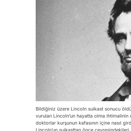
Bildiğiniz üzere Lincoln suikast sonucu öldü
vurulan Lincoln’un hayatta olma ihtimalini
doktorlar kurşunun kafasının içine nasıl gir
Lincoln’un suikasttan önce çevresindekileri