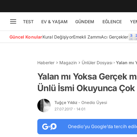
TEST
EV & YAŞAM
GÜNDEM
EĞLENCE
YE
Güncel Konular
Kural Değişiyor
Emekli Zammı
Acı Gerçekler
Haberler
Magazin
Ünlüler Dosyası
Yalan mı 
Okuyunca 
Yalan mı Yoksa Gerçek mi
Ünlü İsmi Okuyunca Çok 
Tuğçe Yıldız
- Onedio Üyesi
27.07.2017 - 14:01
Onedio’yu Google’da tercih edil