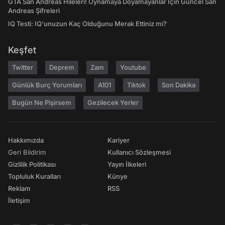
GTA San Andreas Hileleri! Oynamaya Doyamayanlar İçin Güncel San
Andreas Şifreleri
IQ Testi: IQ'unuzun Kaç Olduğunu Merak Ettiniz mi?
Keşfet
Twitter
Deprem
Zam
Youtube
Günlük Burç Yorumları
A101
Tiktok
Son Dakika
Bugün Ne Pişirsem
Gezilecek Yerler
Hakkımızda
Kariyer
Geri Bildirim
Kullanıcı Sözleşmesi
Gizlilik Politikası
Yayın İlkeleri
Topluluk Kuralları
Künye
Reklam
RSS
İletişim