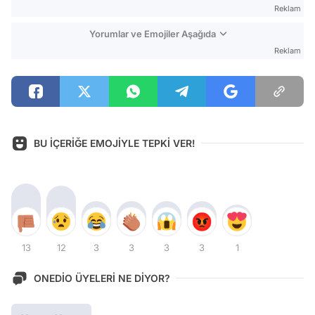
Reklam
Yorumlar ve Emojiler Aşağıda
Reklam
BU İÇERİĞE EMOJİYLE TEPKİ VER!
13
12
3
3
3
3
1
ONEDİO ÜYELERİ NE DİYOR?