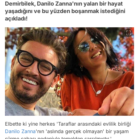
Demirbilek, Danilo Zanna'nın yalan bir hayat
yaşadığını ve bu yüzden boşanmak istediğini
açıkladı!
Elbette ki yine herkes 'Taraflar arasındaki evlilik birliği
Danilo Zanna
'nın 'aslında gerçek olmayan' bir yaşam
sürme çabası nedeniyle temelden sarsılmıştır.'