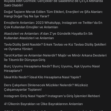
Rüyada Altın Görmek: Gerçekler de Saadetiniz de Çil Çil Altınlarda
Saklı Olabilir!
Doğal Taşların Merak Edilen Tüm Etkileri, Enerjileri ve Şifa Alanları:
Hangi Doğal Taş Ne İşe Yarar?
Emojilerin Anlamları: 2023 WhatsApp, Instagram ve Twitter'da En
Çok Kullanılan Emojiler ve Anlamları
Atasözleri ve Anlamları: A'dan Z'ye Gündelik Hayatta En Sık
Kullanılan Atasözleri ve Anlamları
Tavla Diziliş Şekli Nasıldır? Erkek Tavlası ve Kız Tavlası Diziliş Şekilleri
ve Oynama Yönleri
Tarot Kartları ve Anlamları Nelerdir? Majör ve Minör Arkana Desteleri
İle Tılsımlı Bir Dünyaya Giriş
Burç Uyumu Hesaplama Nedir? Burç Uyumu, Aşk Uyumu Nasıl
Hesaplanır?
İdeal Kilo Nedir? İdeal Kilo Hesaplama Nasıl Yapılır?
Ders Çalışırken Dinlenecek Müzikler Nelerdir? Müziksiz
Çalışamayanlar Toplanın!
Instagram Giriş Nasıl Yapılır? Instagram'a Giriş İşlemleri Rehberi
41 Ülkenin Bayrakları ve Ülke Bayraklarının Anlamları