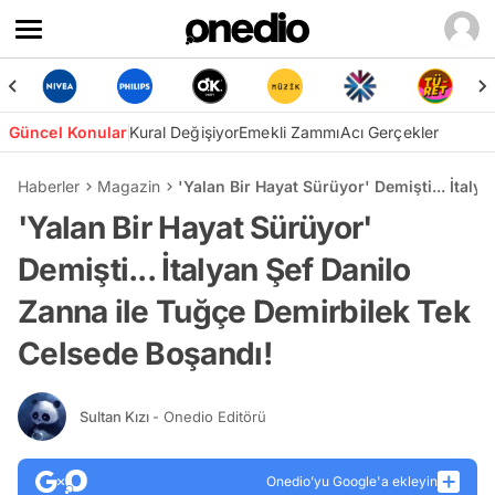
Güncel Konular
Kural Değişiyor
Emekli Zammı
Acı Gerçekler
Haberler
Magazin
'Yalan Bir Hayat Sürüyor' Demişti... İtal
'Yalan Bir Hayat Sürüyor'
Demişti... İtalyan Şef Danilo
Zanna ile Tuğçe Demirbilek Tek
Celsede Boşandı!
Sultan Kızı
- Onedio Editörü
Onedio’yu Google'a ekleyin