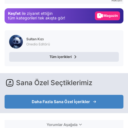
Reklam
Magazin
Keşfet
ile ziyaret ettiğin
Video
tüm kategorileri tek akışta gör!
Test
Sultan Kızı
Onedio Editörü
Tüm içerikleri
Sana Özel Seçtiklerimiz
Daha Fazla Sana Özel İçerikler
Yorumlar Aşağıda