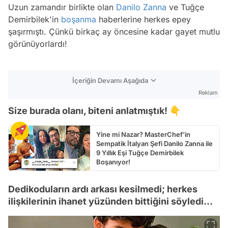
Uzun zamandır birlikte olan
Danilo Zanna
ve Tuğçe
Demirbilek'in
boşanma
haberlerine herkes epey
şaşırmıştı. Çünkü birkaç ay öncesine kadar gayet mutlu
görünüyorlardı!
İçeriğin Devamı Aşağıda
Reklam
Size burada olanı, biteni anlatmıştık! 👇
Yine mi Nazar? MasterChef'in
Sempatik İtalyan Şefi Danilo Zanna ile
9 Yıllık Eşi Tuğçe Demirbilek
Boşanıyor!
Dedikoduların ardı arkası kesilmedi; herkes
ilişkilerinin ihanet yüzünden bittiğini söyledi...