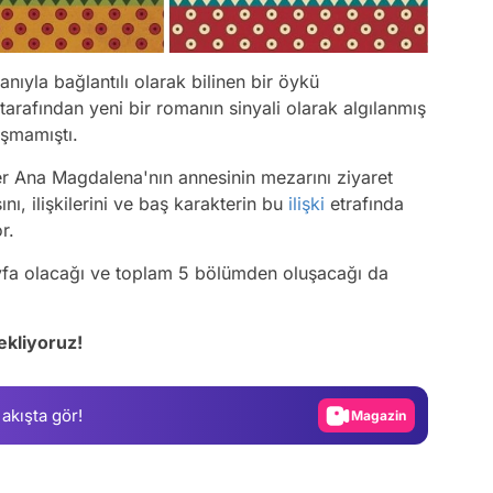
nıyla bağlantılı olarak bilinen bir öykü
tarafından yeni bir romanın sinyali olarak algılanmış
uşmamıştı.
 Ana Magdalena'nın annesinin mezarını ziyaret
nı, ilişkilerini ve baş karakterin bu
ilişki
etrafında
or.
sayfa olacağı ve toplam 5 bölümden oluşacağı da
Video
kliyoruz!
Test
Gündem
 akışta gör!
Magazin
Video
Test