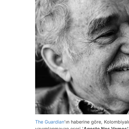
The Guardian
'ın haberine göre, Kolombiyal
yayımlanmayan eseri '
Agosto Nos Vemos