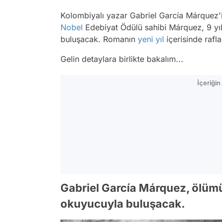
Kolombiyalı yazar Gabriel García Márquez'i
Nobel
Edebiyat Ödülü sahibi Márquez, 9 yı
buluşacak. Romanın
yeni yıl
içerisinde rafl
Gelin detaylara birlikte bakalım...
İçeriği
Gabriel García Márquez, ölümü
okuyucuyla buluşacak.