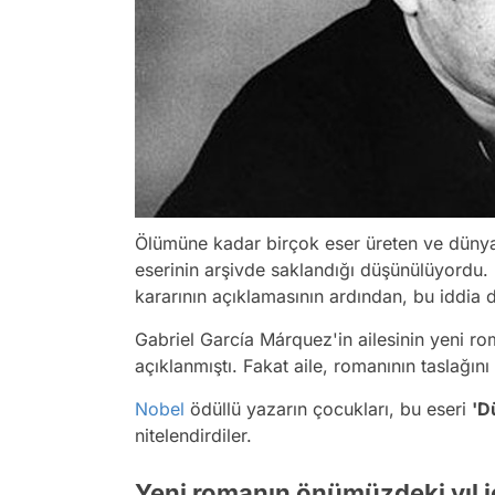
Ölümüne kadar birçok eser üreten ve dünya
eserinin arşivde saklandığı düşünülüyordu. 
kararının açıklamasının ardından, bu iddia
Gabriel García Márquez'in ailesinin yeni 
açıklanmıştı. Fakat aile, romanının taslağı
Nobel
ödüllü yazarın çocukları, bu eseri
'D
nitelendirdiler.
Yeni romanın önümüzdeki yıl i