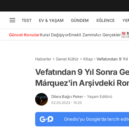
TEST
EV & YAŞAM
GÜNDEM
EĞLENCE
YE
Güncel Konular
Kural Değişiyor
Emekli Zammı
Acı Gerçekler
Haberler
Genel Kültür
Kitap
Vefatından 9 Yıl
Romanı Yayımla
Vefatından 9 Yıl Sonra Ge
Márquez'in Arşivdeki Ro
Dilara Bağcı Peker
- Yaşam Editörü
02.05.2023 - 15:25
Onedio’yu Google’da tercih edil