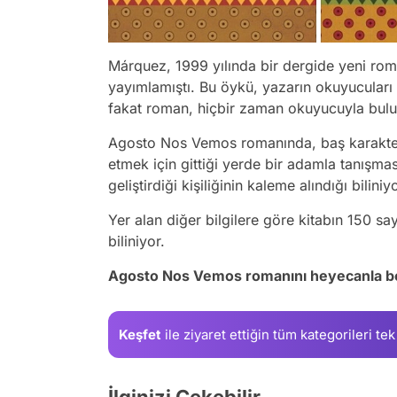
Márquez, 1999 yılında bir dergide yeni roma
yayımlamıştı. Bu öykü, yazarın okuyucuları 
fakat roman, hiçbir zaman okuyucuyla bul
Agosto Nos Vemos romanında, baş karakter
etmek için gittiği yerde bir adamla tanışması
geliştirdiği kişiliğinin kaleme alındığı biliniy
Yer alan diğer bilgilere göre kitabın 150 
biliniyor.
Agosto Nos Vemos romanını heyecanla be
Keşfet
ile ziyaret ettiğin
tüm kategorileri tek