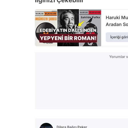
İlginizi Çekebilir
Haruki Mu
Aradan So
İçeriği gör
Yorumlar v
Dilara Bağcı Peker