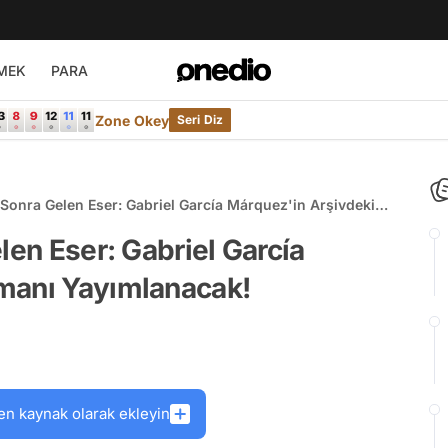
MEK
PARA
Zone Okey
Seri Diz
 Sonra Gelen Eser: Gabriel García Márquez'in Arşivdeki
nacak!
len Eser: Gabriel García
manı Yayımlanacak!
en kaynak olarak ekleyin