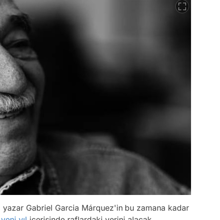
ı yazar Gabriel Garcia Márquez'in
bu zamana kadar
'
yeni yıl
içerisinde raflardaki yerini alacak.