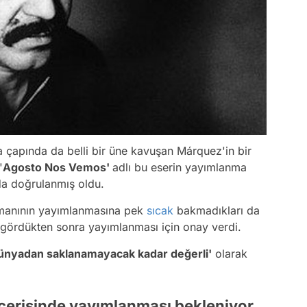
 çapında da belli bir üne kavuşan Márquez'in bir
'
Agosto Nos Vemos'
adlı bu eserin yayımlanma
 da doğrulanmış oldu.
romanının yayımlanmasına pek
sıcak
bakmadıkları da
nı gördükten sonra yayımlanması için onay verdi.
ünyadan saklanamayacak kadar değerli'
olarak
çerisinde yayımlanması bekleniyor.