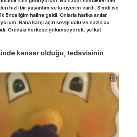
ı anlamlı hale getiriyorum. Bu haber sevdiklerimle
en hızlı bir yaşantım ve kariyerim vardı. Şimdi ise
 önceliğim haline geldi. Onlarla harika anılar
üyorum. Bana karşı aşırı sevgi dolu ve nazik bu
dı. Oradaki herkese gülümseyerek, şefkat
inde kanser olduğu, tedavisinin