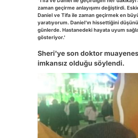
'Tifa ve Daniel ile geçirdiğim her dakikay
zaman geçirme anlayışımı değiştirdi. Eskid
Daniel ve Tifa ile zaman geçirmek en büyük
yaratıyorum. Daniel'ın hissettiğini düşün
günlerde. Hastanedeki hayata uyum sağla
gösteriyor.'
Sheri'ye son doktor muayenes
imkansız olduğu söylendi.