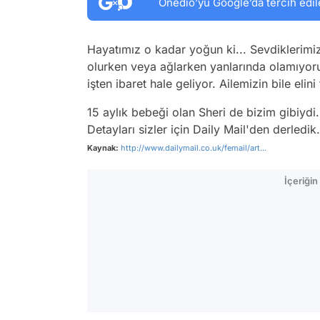
Onedio’yu Google’da tercih edil
Hayatımız o kadar yoğun ki... Sevdiklerimi
olurken veya ağlarken yanlarında olamıyor
işten ibaret hale geliyor. Ailemizin bile eli
15 aylık bebeği olan Sheri de bizim gibiydi.
Detayları sizler için Daily Mail'den derledik.
Kaynak:
http://www.dailymail.co.uk/femail/art...
İçeriği