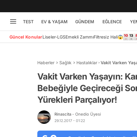
TEST
EV & YAŞAM
GÜNDEM
EĞLENCE
YE
Güncel Konular
Liseler-LGS
Emekli Zammı
Filtresiz Hali😱
Haberler
Sağlık
Hastalıklar
Vakit Varken Yaş
Yeni Yıl Hazırlığı
Vakit Varken Yaşayın: K
Bebeğiyle Geçireceği Son 
Yürekleri Parçalıyor!
Rinascita
- Onedio Üyesi
29.12.2017 - 01:22