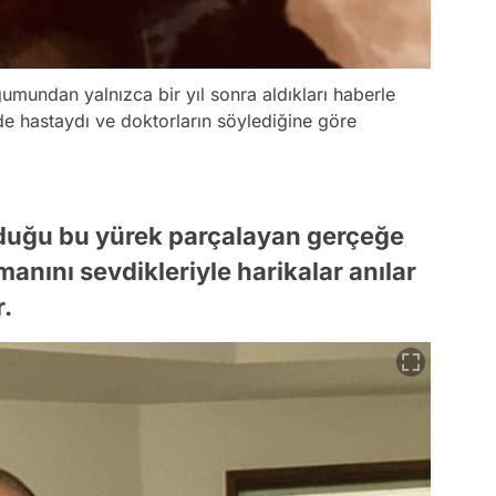
oğumundan yalnızca bir yıl sonra aldıkları haberle
 hastaydı ve doktorların söylediğine göre
duğu bu yürek parçalayan gerçeğe
anını sevdikleriyle harikalar anılar
r.