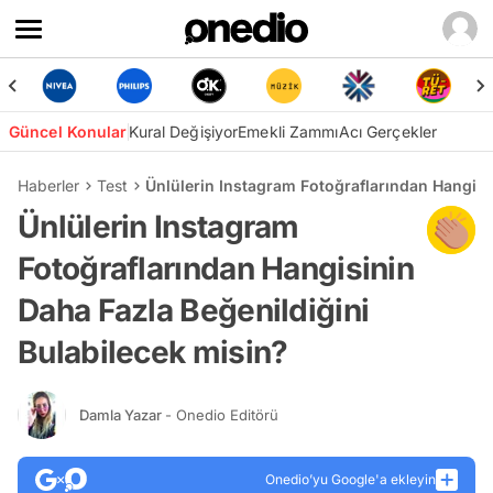
Güncel Konular
Kural Değişiyor
Emekli Zammı
Acı Gerçekler
Haberler
Test
Ünlülerin Instagram Fotoğraflarından Hangisi
Ünlülerin Instagram
Fotoğraflarından Hangisinin
Daha Fazla Beğenildiğini
Bulabilecek misin?
Damla Yazar
- Onedio Editörü
Onedio’yu Google'a ekleyin