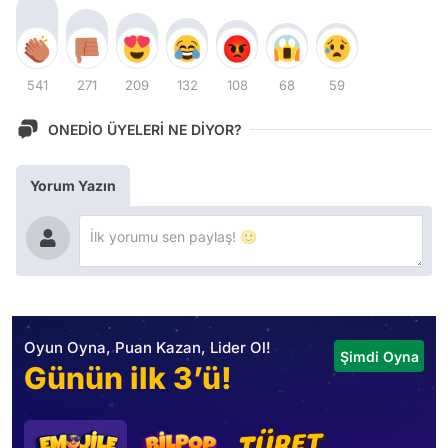
541
271
209
132
108
68
59
ONEDİO ÜYELERİ NE DİYOR?
Yorum Yazın
Oyun Oyna, Puan Kazan, Lider Ol!
Şimdi Oyna
Günün ilk 3’ü!