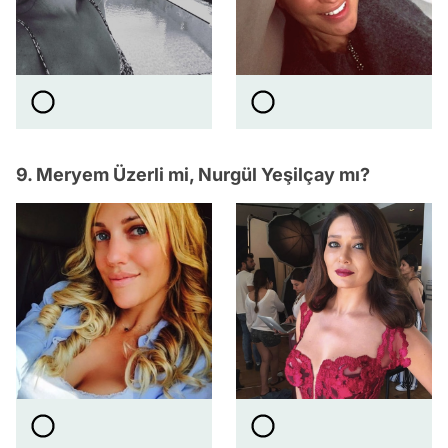
9. Meryem Üzerli mi, Nurgül Yeşilçay mı?