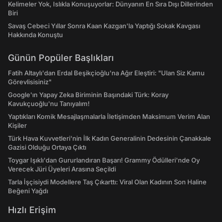
Kelimeler Yok, Islıkla Konuşuyorlar: Dünyanın En Sıra Dışı Dillerinden
Biri
Savaş Cebeci Yıllar Sonra Kaan Kazgan'la Yaptığı Sokak Kavgası
Hakkında Konuştu
Günün Popüler Başlıkları
Fatih Altaylı'dan Erdal Beşikçioğlu'na Ağır Eleştiri: "Ulan Siz Kamu
Görevlisisiniz"
Google'ın Yapay Zeka Biriminin Başındaki Türk: Koray
Kavukçuoğlu'nu Tanıyalım!
Yaptıkları Komik Mesajlaşmalarla İletişimden Maksimum Verim Alan
Kişiler
Türk Hava Kuvvetleri'nin İlk Kadın Generalinin Dedesinin Çanakkale
Gazisi Olduğu Ortaya Çıktı
Toygar Işıklı'dan Gururlandıran Başarı! Grammy Ödülleri'nde Oy
Verecek Jüri Üyeleri Arasına Seçildi
Tarla İşçisiydi Modellere Taş Çıkarttı: Viral Olan Kadının Son Haline
Beğeni Yağdı
Hızlı Erişim