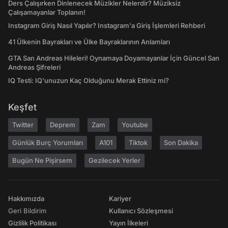
Ders Çalışırken Dinlenecek Müzikler Nelerdir? Müziksiz
Çalışamayanlar Toplanın!
Instagram Giriş Nasıl Yapılır? Instagram'a Giriş İşlemleri Rehberi
41 Ülkenin Bayrakları ve Ülke Bayraklarının Anlamları
GTA San Andreas Hileleri! Oynamaya Doyamayanlar İçin Güncel San
Andreas Şifreleri
IQ Testi: IQ'unuzun Kaç Olduğunu Merak Ettiniz mi?
Keşfet
Twitter
Deprem
Zam
Youtube
Günlük Burç Yorumları
A101
Tiktok
Son Dakika
Bugün Ne Pişirsem
Gezilecek Yerler
Hakkımızda
Kariyer
Geri Bildirim
Kullanıcı Sözleşmesi
Gizlilik Politikası
Yayın İlkeleri