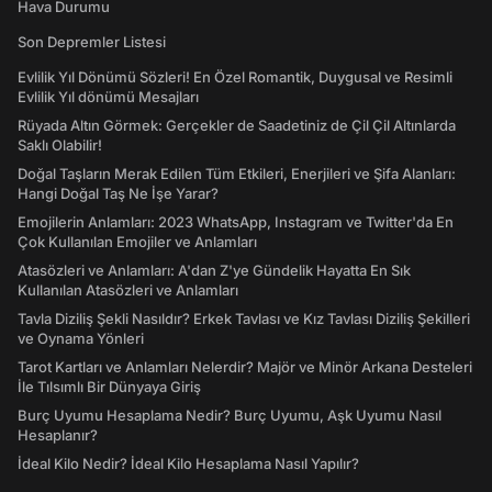
Hava Durumu
Son Depremler Listesi
Evlilik Yıl Dönümü Sözleri! En Özel Romantik, Duygusal ve Resimli
Evlilik Yıl dönümü Mesajları
Rüyada Altın Görmek: Gerçekler de Saadetiniz de Çil Çil Altınlarda
Saklı Olabilir!
Doğal Taşların Merak Edilen Tüm Etkileri, Enerjileri ve Şifa Alanları:
Hangi Doğal Taş Ne İşe Yarar?
Emojilerin Anlamları: 2023 WhatsApp, Instagram ve Twitter'da En
Çok Kullanılan Emojiler ve Anlamları
Atasözleri ve Anlamları: A'dan Z'ye Gündelik Hayatta En Sık
Kullanılan Atasözleri ve Anlamları
Tavla Diziliş Şekli Nasıldır? Erkek Tavlası ve Kız Tavlası Diziliş Şekilleri
ve Oynama Yönleri
Tarot Kartları ve Anlamları Nelerdir? Majör ve Minör Arkana Desteleri
İle Tılsımlı Bir Dünyaya Giriş
Burç Uyumu Hesaplama Nedir? Burç Uyumu, Aşk Uyumu Nasıl
Hesaplanır?
İdeal Kilo Nedir? İdeal Kilo Hesaplama Nasıl Yapılır?