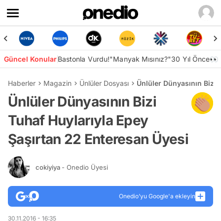
Güncel Konular
Bastonla Vurdu!
"Manyak Mısınız?"
30 Yıl Önce👀
Haberler
Magazin
Ünlüler Dosyası
Ünlüler Dünyasının Bizi 
Ünlüler Dünyasının Bizi
Tuhaf Huylarıyla Epey
Şaşırtan 22 Enteresan Üyesi
cokiyiya
- Onedio Üyesi
Onedio’yu Google'a ekleyin
30.11.2016 - 16:35