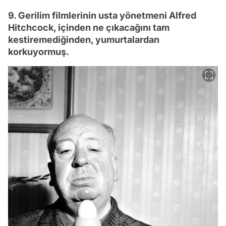
9. Gerilim filmlerinin usta yönetmeni Alfred
Hitchcock, içinden ne çıkacağını tam
kestiremediğinden, yumurtalardan
korkuyormuş.