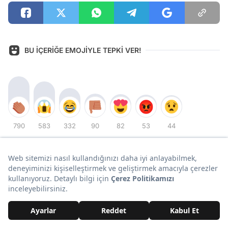
BU İÇERİĞE EMOJİYLE TEPKİ VER!
790
583
332
90
82
53
44
ONEDİO ÜYELERİ NE DİYOR?
Yorum Yazın