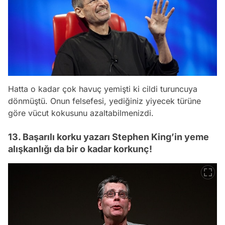
Hatta o kadar çok havuç yemişti ki cildi turuncuya
dönmüştü. Onun felsefesi, yediğiniz yiyecek türüne
göre vücut kokusunu azaltabilmenizdi.
13. Başarılı korku yazarı Stephen King’in yeme
alışkanlığı da bir o kadar korkunç!