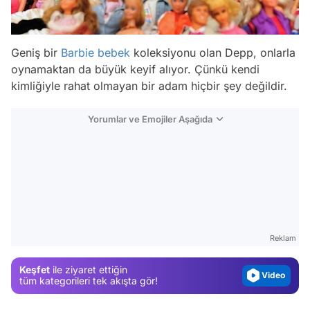
Geniş bir
Barbie
bebek
koleksiyonu olan Depp, onlarla
oynamaktan da büyük keyif alıyor. Çünkü kendi
kimliğiyle rahat olmayan bir adam hiçbir şey değildir.
Yorumlar ve Emojiler Aşağıda
Video
Test
Gündem
Reklam
Magazin
Keşfet
ile ziyaret ettiğin
Video
tüm kategorileri tek akışta gör!
Test