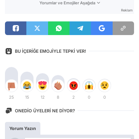
Yorumlar ve Emojiler Aşağıda
Reklam
BU İÇERİĞE EMOJİYLE TEPKİ VER!
25
15
12
8
2
0
0
ONEDİO ÜYELERİ NE DİYOR?
Yorum Yazın