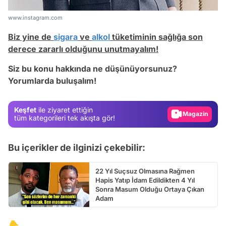
www.instagram.com
Biz yine de
sigara
ve
alkol
tüketiminin sağlığa son
Video
derece zararlı olduğunu unutmayalım!
Test
Siz bu konu hakkında ne düşünüyorsunuz?
Yorumlarda buluşalım!
Gündem
Magazin
Keşfet
ile ziyaret ettiğin
Video
tüm kategorileri tek akışta gör!
Test
Bu içerikler de ilginizi çekebilir:
22 Yıl Suçsuz Olmasına Rağmen
Hapis Yatıp İdam Edildikten 4 Yıl
Sonra Masum Olduğu Ortaya Çıkan
Adam
👇