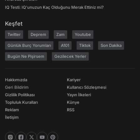
IQ Testi: IQ'unuzun Kaç Olduğunu Merak Ettiniz mi?
Keşfet
Twitter
Deprem
Zam
Youtube
Günlük Burç Yorumları
A101
Tiktok
Son Dakika
Bugün Ne Pişirsem
Gezilecek Yerler
Hakkımızda
Kariyer
Geri Bildirim
Kullanıcı Sözleşmesi
Gizlilik Politikası
Yayın İlkeleri
Topluluk Kuralları
Künye
Reklam
RSS
İletişim