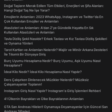
Doğal Taşların Merak Edilen Tüm Etkileri, Enerjileri ve Şifa Alanları:
Hangi Doğal Taş Ne İşe Yarar?
Emojilerin Anlamları: 2023 WhatsApp, Instagram ve Twitter'da En
Çok Kullanılan Emojiler ve Anlamları
Atasözleri ve Anlamları: A'dan Z'ye Gündelik Hayatta En Sık
Kullanılan Atasözleri ve Anlamları
Tavla Diziliş Şekli Nasıldır? Erkek Tavlası ve Kız Tavlası Diziliş Şekilleri
ve Oynama Yönleri
Tarot Kartları ve Anlamları Nelerdir? Majör ve Minör Arkana Desteleri
İle Tılsımlı Bir Dünyaya Giriş
Burç Uyumu Hesaplama Nedir? Burç Uyumu, Aşk Uyumu Nasıl
Hesaplanır?
İdeal Kilo Nedir? İdeal Kilo Hesaplama Nasıl Yapılır?
Ders Çalışırken Dinlenecek Müzikler Nelerdir? Müziksiz
Çalışamayanlar Toplanın!
Instagram Giriş Nasıl Yapılır? Instagram'a Giriş İşlemleri Rehberi
41 Ülkenin Bayrakları ve Ülke Bayraklarının Anlamları
GTA San Andreas Hileleri! Oynamaya Doyamayanlar İçin Güncel San
Andreas Şifreleri