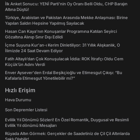
İlk Anket Sonucu: YENİ Parti'nin Oy Oranı Belli Oldu, CHP Barajın
Altına Düştü!
Türkiye, Arabistan ve Pakistan Arasında Mekke Anlaşması: Birine
Yapılan Saldırı Hepsine Yapılmış Sayılacak
Hasan Can Kaya’nın Konuşanlar Programına Katılan Seyirci
Gözaltına Alınıp Sınır Dışı Edildi
İçme Suyuna Kur'an-ı Kerim Dinletiliyor: 31 Yıllık Alışkanlık, O
İlimizde 24 Saat Devam Ediyor
Fatih Altaylı’dan Çok Konuşulacak İddia: ROK İtirafçı Oldu Cem
Küçük’ün Adını Verdi
Enver Aysever'den Erdal Beşikçioğlu ve Etimesgut Çıkışı: “Bu
Kafalarla Etimesgut Yönetilebilir mi?”
Hızlı Erişim
Hava Durumu
Son Depremler Listesi
Evlilik Yıl Dönümü Sözleri! En Özel Romantik, Duygusal ve Resimli
Evlilik Yıl dönümü Mesajları
Rüyada Altın Görmek: Gerçekler de Saadetiniz de Çil Çil Altınlarda
Saklı Olabilir!