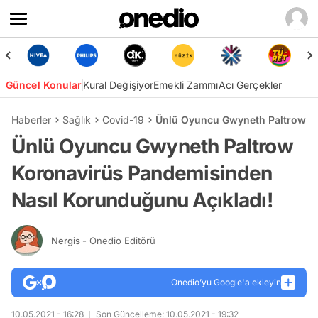
Güncel Konular
Kural Değişiyor
Emekli Zammı
Acı Gerçekler
Haberler
Sağlık
Covid-19
Ünlü Oyuncu Gwyneth Paltrow Ko
Ünlü Oyuncu Gwyneth Paltrow
Koronavirüs Pandemisinden
Nasıl Korunduğunu Açıkladı!
Nergis
- Onedio Editörü
Onedio’yu Google'a ekleyin
10.05.2021 - 16:28
Son Güncelleme: 10.05.2021 - 19:32