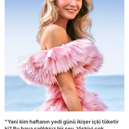
"Yani kim haftanın yedi günü ikişer içki tüketir
ki? Bu baya sağlıksız bir şey. Viskiyi çok